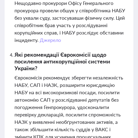
Нещодавно прокурори Офісу Генерального
прокурора провели обшук у співробітника НАБУ
без ухвали суду, застосувавши фізичну силу. Цей
співробітник брав участь у розслідуванні
корупційних справ, і НАБУ розслідує обставини
інциденту.
Джерело
Які рекомендації Єврокомісії щодо
посилення антикорупційної системи
України?
Єврокомісія рекомендує зберегти незалежність
НАБУ, САП і НАЗК, розширити юрисдикцію
НАБУ на всі високоризикові посади, посилити
автономію САП у розслідуванні депутатів без
погодження Генпрокурора, удосконалити
перевірку декларацій, посилити спроможність
НАЗК у виявленні необґрунтованих активів, а
також збільшити кількість суддів у ВАКС і
змінити КПК для усунення процесуальних