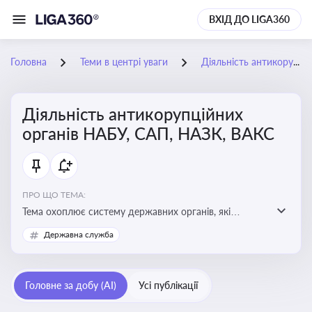
ВХІД ДО LIGA360
Головна
Теми в центрі уваги
Діяльність антикорупційних органів НАБУ, САП, НАЗК, ВАКС
Діяльність антикорупційних
органів НАБУ, САП, НАЗК, ВАКС
ПРО ЩО ТЕМА:
Тема охоплює систему державних органів, які
здійснюють запобігання, виявлення та розслідування
Державна служба
корупційних правопорушень, що є ключовим
елементом забезпечення прозорості й доброчесності
у державному управлінні та бізнесі
Головне за добу (AI)
Усі публікації