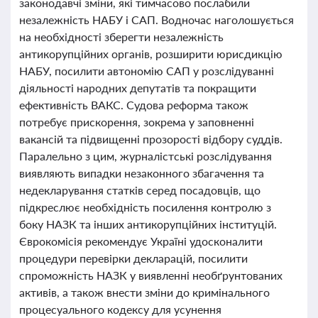
законодавчі зміни, які тимчасово послабили
незалежність НАБУ і САП. Водночас наголошується
на необхідності зберегти незалежність
антикорупційних органів, розширити юрисдикцію
НАБУ, посилити автономію САП у розслідуванні
діяльності народних депутатів та покращити
ефективність ВАКС. Судова реформа також
потребує прискорення, зокрема у заповненні
вакансій та підвищенні прозорості відбору суддів.
Паралельно з цим, журналістські розслідування
виявляють випадки незаконного збагачення та
недекларування статків серед посадовців, що
підкреслює необхідність посилення контролю з
боку НАЗК та інших антикорупційних інституцій.
Єврокомісія рекомендує Україні удосконалити
процедури перевірки декларацій, посилити
спроможність НАЗК у виявленні необґрунтованих
активів, а також внести зміни до кримінального
процесуального кодексу для усунення