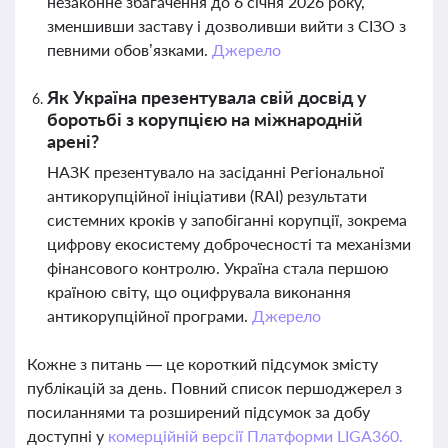
незаконне збагачення до 6 січня 2026 року,
зменшивши заставу і дозволивши вийти з СІЗО з
певними обов’язками.
Джерело
Як Україна презентувала свій досвід у
боротьбі з корупцією на міжнародній
арені?
НАЗК презентувало на засіданні Регіональної
антикорупційної ініціативи (RAI) результати
системних кроків у запобіганні корупції, зокрема
цифрову екосистему доброчесності та механізми
фінансового контролю. Україна стала першою
країною світу, що оцифрувала виконання
антикорупційної програми.
Джерело
Кожне з питань — це короткий підсумок змісту
публікацій за день. Повний список першоджерел з
посиланнями та розширений підсумок за добу
доступні у
комерційній версії Платформи LIGA360.