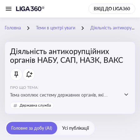
ВХІД ДО LIGA360
Головна
Теми в центрі уваги
Діяльність антикорупційних органів НАБУ, САП, НАЗК, ВАКС
Діяльність антикорупційних
органів НАБУ, САП, НАЗК, ВАКС
ПРО ЩО ТЕМА:
Тема охоплює систему державних органів, які
здійснюють запобігання, виявлення та розслідування
Державна служба
корупційних правопорушень, що є ключовим
елементом забезпечення прозорості й доброчесності
у державному управлінні та бізнесі
Головне за добу (AI)
Усі публікації