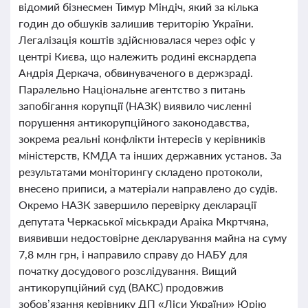
відомий бізнесмен Тимур Міндіч, який за кілька
годин до обшуків залишив територію України.
Легалізація коштів здійснювалася через офіс у
центрі Києва, що належить родині екснардепа
Андрія Деркача, обвинуваченого в держзраді.
Паралельно Національне агентство з питань
запобігання корупції (НАЗК) виявило численні
порушення антикорупційного законодавства,
зокрема реальні конфлікти інтересів у керівників
міністерств, КМДА та інших державних установ. За
результатами моніторингу складено протоколи,
внесено приписи, а матеріали направлено до судів.
Окремо НАЗК завершило перевірку декларації
депутата Черкаської міськради Араіка Мкртчяна,
виявивши недостовірне декларування майна на суму
7,8 млн грн, і направило справу до НАБУ для
початку досудового розслідування. Вищий
антикорупційний суд (ВАКС) продовжив
зобов’язання керівнику ДП «Ліси України» Юрію