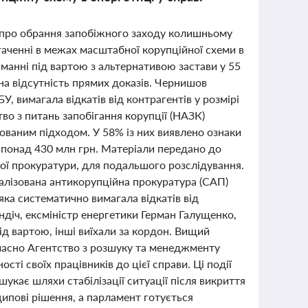
 про обрання запобіжного заходу колишньому
аченні в межах масштабної корупційної схеми в
анні під вартою з альтернативою застави у 55
на відсутність прямих доказів. Чернишов
У, вимагала відкатів від контрагентів у розмірі
тво з питань запобігання корупції (НАЗК)
тованим підходом. У 58% із них виявлено ознаки
 понад 430 млн грн. Матеріали передано до
ної прокуратури, для подальшого розслідування.
алізована антикорупційна прокуратура (САП)
ка систематично вимагала відкатів від
діч, ексміністр енергетики Герман Галущенко,
ід вартою, інші виїхали за кордон. Вищий
часно Агентство з розшуку та менеджменту
ті своїх працівників до цієї справи. Ці події
шукає шляхи стабілізації ситуації після викриття
ипові рішення, а парламент готується