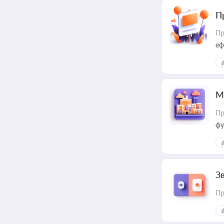
П
Пр
еф
М
Пр
фу
З
Пр