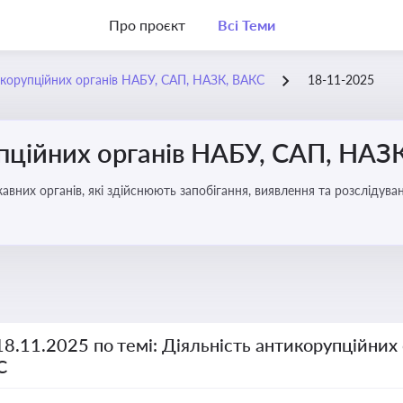
Про проєкт
Всі Теми
икорупційних органів НАБУ, САП, НАЗК, ВАКС
18-11-2025
упційних органів НАБУ, САП, НАЗ
вних органів, які здійснюють запобігання, виявлення та розслідув
чення прозорості й доброчесності у державному управлінні та бізн
18.11.2025 по темі: Діяльність антикорупційних
С