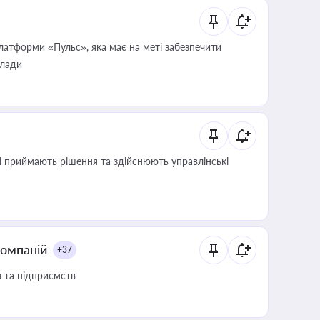
атформи «Пульс», яка має на меті забезпечити
влади
кі приймають рішення та здійснюють управлінські
компаній
+37
в та підприємств