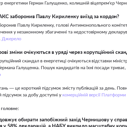
тр енергетики Герман Галущенко, колишній віцепрем'єр Черн
КС заборонив Павлу Кириленку виїзд за кордон?
оронив Павлу Кириленку, голові Антимонопольного комітету
чення у незаконному збагаченні та недостовірному декларув
.
Джерело
рові зміни очікуються в уряді через корупційний скан
рупційний скандал в енергетиці очікуються відставки міністр
Германа Галущенка. Пошук кандидатів на їхні посади триває,
о
тань — це короткий підсумок змісту публікацій за день. По
 підсумок за добу доступні у
комерційній версії Платформи
 головне:
овжує обирати запобіжний захід Чернишову у справ
 у 58% декларацій, а НАБУ викрило масштабну коруп