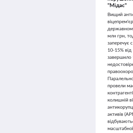
"Мідас"
Вищий анти
віцепрем'є
державному
млн грн, то
заперечує с
10-15% від 
завершило 1
недостовір
правоохорон
Паралельно
провели ма
контрагент
колишній ві
антикорупц
активів (АР
відбуваютьс
масштабної