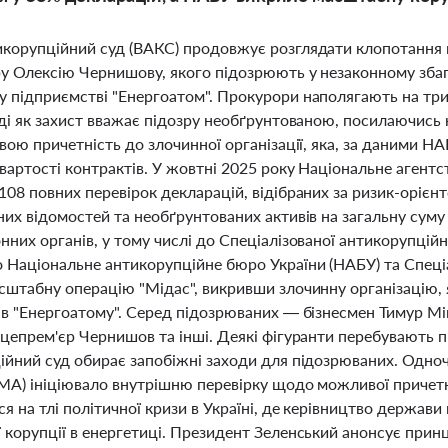
корупційний суд (ВАКС) продовжує розглядати клопотання
ру Олексію Чернишову, якого підозрюють у незаконному збаг
 підприємстві "Енергоатом". Прокурори наполягають на трим
ді як захист вважає підозру необґрунтованою, посилаючись 
вою причетність до злочинної організації, яка, за даними НАБ
вартості контрактів. У жовтні 2025 року Національне агентс
08 повних перевірок декларацій, відібраних за ризик-орієн
них відомостей та необґрунтованих активів на загальну суму
них органів, у тому числі до Спеціалізованої антикорупцій
 Національне антикорупційне бюро України (НАБУ) та Спеці
сштабну операцію "Мідас", викривши злочинну організацію, я
ів "Енергоатому". Серед підозрюваних — бізнесмен Тимур Мін
цепрем'єр Чернишов та інші. Деякі фігуранти перебувають п
ійний суд обирає запобіжні заходи для підозрюваних. Одно
МА) ініціювало внутрішню перевірку щодо можливої причетнос
я на тлі політичної кризи в Україні, де керівництво держави 
 корупції в енергетиці. Президент Зеленський анонсує принц