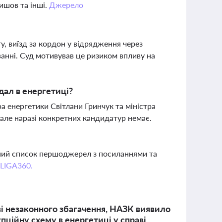
ишов та інші.
Джерело
, виїзд за кордон у відрядження через
анні. Суд мотивував це ризиком впливу на
дал в енергетиці?
а енергетики Світлани Гринчук та міністра
 але наразі конкретних кандидатур немає.
вний список першоджерел з посиланнями та
 LIGA360.
і незаконного збагачення, НАЗК виявило
ційну схему в енергетиці у справі