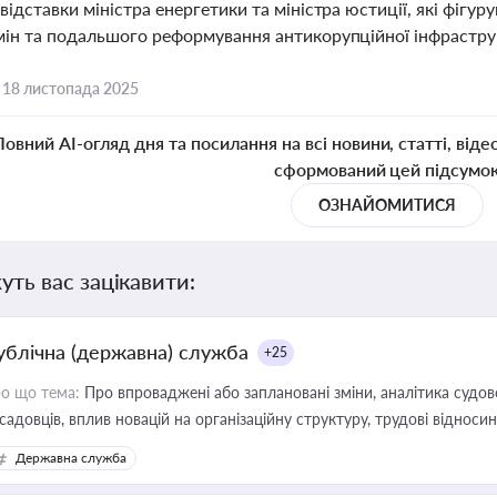
відставки міністра енергетики та міністра юстиції, які фігу
мін та подальшого реформування антикорупційної інфрастру
,
18 листопада 2025
Повний AI-огляд дня та посилання на всі новини, статті, віде
сформований цей підсумо
ОЗНАЙОМИТИСЯ
уть вас зацікавити:
ублічна (державна) служба
+25
о що тема:
Про впроваджені або заплановані зміни, аналітика судо
садовців, вплив новацій на організаційну структуру, трудові віднос
Державна служба