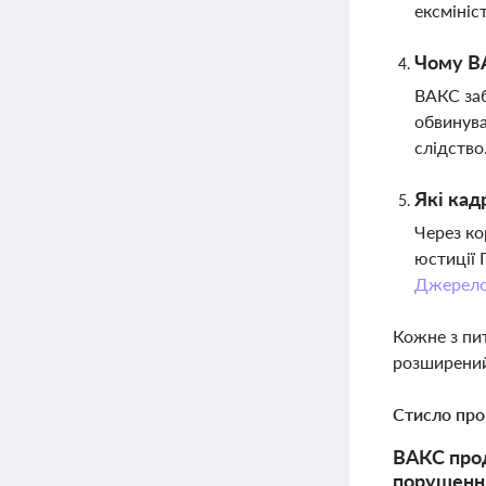
ексмініс
Чому ВА
ВАКС заб
обвинува
слідство
Які кад
Через ко
юстиції 
Джерел
Кожне з пи
розширений
Стисло про
ВАКС прод
порушення