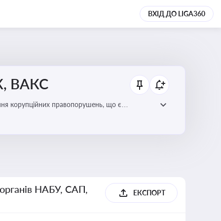
ВХІД ДО LIGA360
К, ВАКС
ання корупційних правопорушень, що є
есі
 органів НАБУ, САП,
ЕКСПОРТ