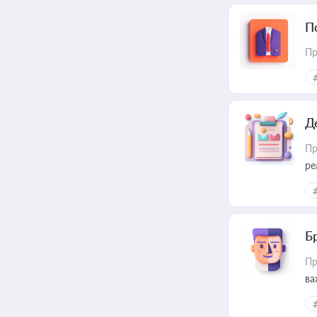
П
Пр
Д
Пр
ре
Б
Пр
ва