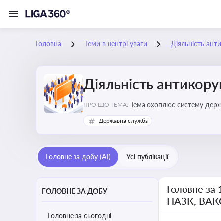
Головна
Теми в центрі уваги
Діяльність ант
Діяльність антикор
Тема охоплює систему держа
ПРО ЩО ТЕМА:
ключовим елементом забезпе
Державна служба
Головне за добу (AI)
Усі публікації
Головне за 
ГОЛОВНЕ ЗА ДОБУ
НАЗК, ВАК
Головне за сьогодні