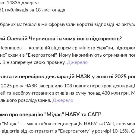
но:
14336 джерел
61 публікація за 18 листопада
ібраних матеріалів ми сформували короткі відповіді на актуал
ий Олексій Чернишов і в чому його підозрюють?
Чернишов — колишній віцепрем'єр-міністр України, підозрює
ної схеми в "Енергоатомі". Йому інкримінують отримання пон
. Він заперечує свою провину.
Джерело
ультати перевірок декларацій НАЗК у жовтні 2025 ро
 2025 року НАЗК завершило 108 повних перевірок декларацій
ей та необґрунтованих активів на суму понад 430 млн грн. 
альшого розслідування.
Джерело
мо про операцію "Мідас" НАБУ та САП?
 "Мідас" — масштабна спецоперація НАБУ та САП, спрямован
 відкатів від контрагентів "Енергоатому" у розмірі 10-15%.