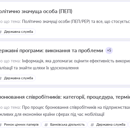
олітично значуща особа (ПЕП)
о що тема:
Політично значущі особи (ПЕП/PEP) та все, що стосується
Державна служба
ержавні програми: виконання та проблеми
+5
о що тема:
Інформація, яка допомагає оцінити ефективність викор
алізації та знайти шляхи їх удосконалення
Державна служба
ронювання співробітників: категорії, процедура, термі
о що тема:
Про процес бронювання співробітників на підприємствах,
жливих для економіки країни сферах під час мобілізації
Ринок цінних паперів
Банківська діяльність
Державна служба