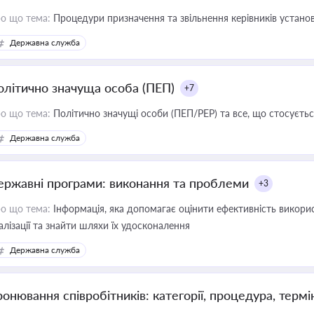
о що тема:
Процедури призначення та звільнення керівників устано
Державна служба
олітично значуща особа (ПЕП)
+7
о що тема:
Політично значущі особи (ПЕП/PEP) та все, що стосується
Державна служба
ержавні програми: виконання та проблеми
+3
о що тема:
Інформація, яка допомагає оцінити ефективність викор
алізації та знайти шляхи їх удосконалення
Державна служба
ронювання співробітників: категорії, процедура, термі