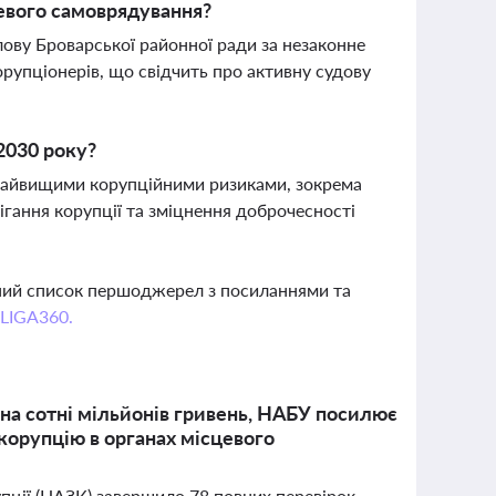
цевого самоврядування?
ову Броварської районної ради за незаконне
упціонерів, що свідчить про активну судову
2030 року?
 з найвищими корупційними ризиками, зокрема
ігання корупції та зміцнення доброчесності
вний список першоджерел з посиланнями та
 LIGA360.
на сотні мільйонів гривень, НАБУ посилює
 корупцію в органах місцевого
упції (НАЗК) завершило 78 повних перевірок