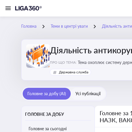
Головна
Теми в центрі уваги
Діяльність ант
Діяльність антикор
Тема охоплює систему держа
ПРО ЩО ТЕМА:
ключовим елементом забезпе
Державна служба
Головне за добу (AI)
Усі публікації
Головне за 
ГОЛОВНЕ ЗА ДОБУ
НАЗК, ВАК
Головне за сьогодні