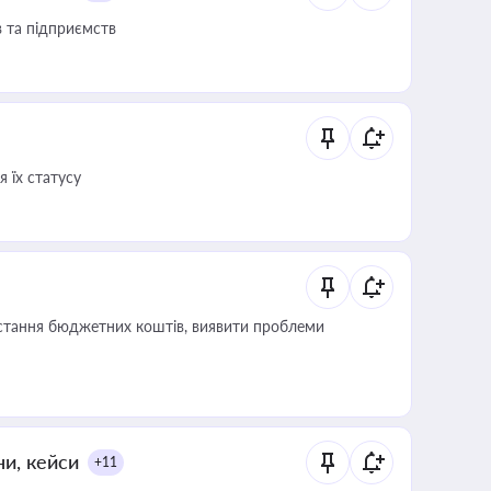
в та підприємств
 їх статусу
истання бюджетних коштів, виявити проблеми
ни, кейси
+11