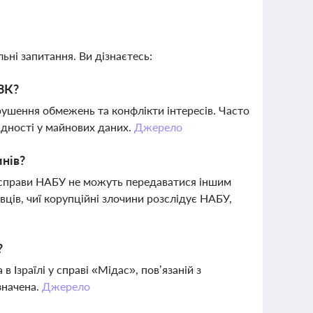
ьні запитання. Ви дізнаєтесь:
АЗК?
рушення обмежень та конфлікти інтересів. Часто
ідності у майнових даних.
Джерело
инів?
 справи НАБУ не можуть передаватися іншим
ів, чиї корупційні злочини розслідує НАБУ,
?
в Ізраїлі у справі «Мідас», пов’язаній з
значена.
Джерело