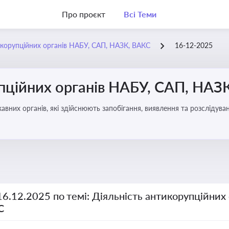
Про проєкт
Всі Теми
икорупційних органів НАБУ, САП, НАЗК, ВАКС
16-12-2025
упційних органів НАБУ, САП, НАЗ
вних органів, які здійснюють запобігання, виявлення та розслідув
чення прозорості й доброчесності у державному управлінні та бізн
16.12.2025 по темі: Діяльність антикорупційних
С