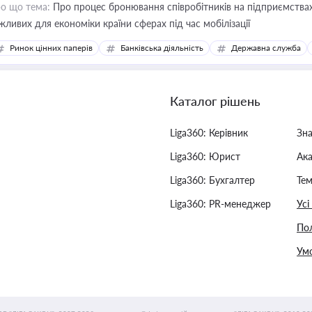
о що тема:
Про процес бронювання співробітників на підприємствах,
жливих для економіки країни сферах під час мобілізації
Ринок цінних паперів
Банківська діяльність
Державна служба
Каталог рішень
Liga360: Керівник
Зн
Liga360: Юрист
Ак
Liga360: Бухгалтер
Тем
Liga360: PR-менеджер
Усі
Пол
Умо