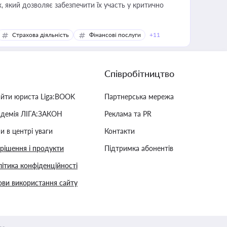
 який дозволяє забезпечити їх участь у критично
Страхова діяльність
Фінансові послуги
+11
Співробітництво
айти юриста Liga:BOOK
Партнерська мережа
адемія ЛІГА:ЗАКОН
Реклама та PR
и в центрі уваги
Контакти
 рішення і продукти
Підтримка абонентів
ітика конфіденційності
ви використання сайту