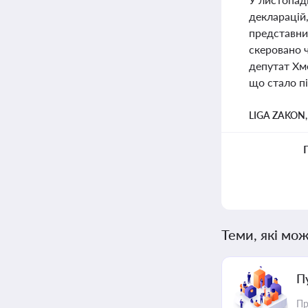
декларацій
представник
скеровано ч
депутат Хм
що стало п
LIGA ZAKON
Теми, які мож
П
Пр