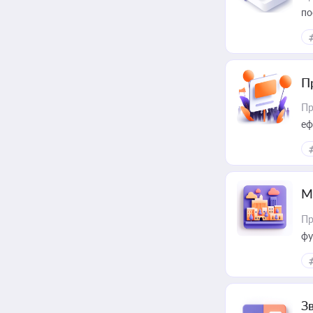
по
П
Пр
еф
М
Пр
фу
З