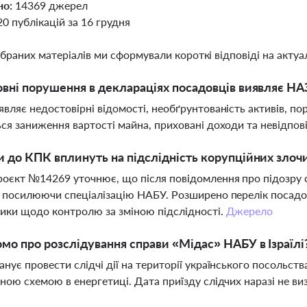
но:
14369 джерел
20 публікацій за 16 грудня
ібраних матеріалів ми сформували короткі відповіді на актуал
овні порушення в деклараціях посадовців виявляє Н
вляє недостовірні відомості, необґрунтованість активів, по
ся заниження вартості майна, приховані доходи та невідпов
и до КПК вплинуть на підслідність корупційних злоч
оєкт №14269 уточнює, що після повідомлення про підозру
 посилюючи спеціалізацію НАБУ. Розширено перелік посадовц
зики щодо контролю за зміною підслідності.
Джерело
мо про розслідування справи «Мідас» НАБУ в Ізраїлі
нує провести слідчі дії на території українського посольства 
ною схемою в енергетиці. Дата приїзду слідчих наразі не ви