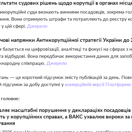
ультати судових рішень щодо корупції в органах міс
икорупційні суди визнають винними посадовців, зокрема гол
ння. Вони отримують штрафи та потрапляють до реєстру кор
 у цій сфері.
Джерело
чові напрямки Антикорупційної стратегії України до 
я базується на цифровізації, аналітиці та фокусі на сферах
та відбудові. Вона передбачає використання даних для запоб
іжнародну співпрацю.
Джерело
тань — це короткий підсумок змісту публікацій за день. По
 підсумок за добу доступні у
комерційній версії Платформи
 головне:
ляє масштабні порушення у деклараціях посадовців 
сть у корупційних справах, а ВАКС ухвалює вироки за
ування
 2025 року Національне агентство з питань запобігання кор