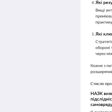
Які рез
Вищі ант
преміюва
практику
Які клю
Стратегі
обороні 
через м
Кожне з пи
розширений
Стисло про
НАЗК вияв
підслідні
самовряд
У листопаді