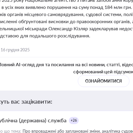
, в усіх яких виявлено порушення на суму понад 184 млн грн
ів органів місцевого самоврядування, судової системи, полі
исленні обґрунтовані висновки до правоохоронних органів, 
ельницької міськради Олександр Кізляр задекларував недост
ідставою для подальшого розслідування.
,
16 грудня 2025
Повний AI-огляд дня та посилання на всі новини, статті, віде
сформований цей підсумо
ОЗНАЙОМИТИСЯ
уть вас зацікавити:
ублічна (державна) служба
+26
о що тема:
Про впроваджені або заплановані зміни, аналітика судо