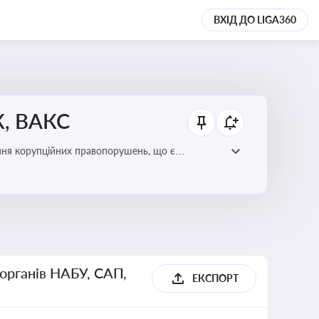
ВХІД ДО LIGA360
К, ВАКС
ання корупційних правопорушень, що є
есі
 органів НАБУ, САП,
ЕКСПОРТ