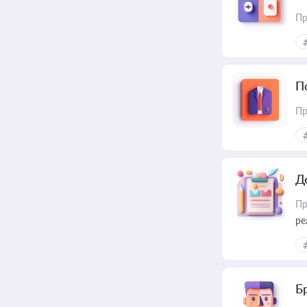
Пр
П
Пр
Д
Пр
ре
Б