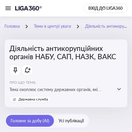
ВХІД ДО LIGA360
Головна
Теми в центрі уваги
Діяльність антикорупційних органів НАБУ, САП, НАЗК, ВАКС
Діяльність антикорупційних
органів НАБУ, САП, НАЗК, ВАКС
ПРО ЩО ТЕМА:
Тема охоплює систему державних органів, які
здійснюють запобігання, виявлення та розслідування
Державна служба
корупційних правопорушень, що є ключовим
елементом забезпечення прозорості й доброчесності
у державному управлінні та бізнесі
Головне за добу (AI)
Усі публікації