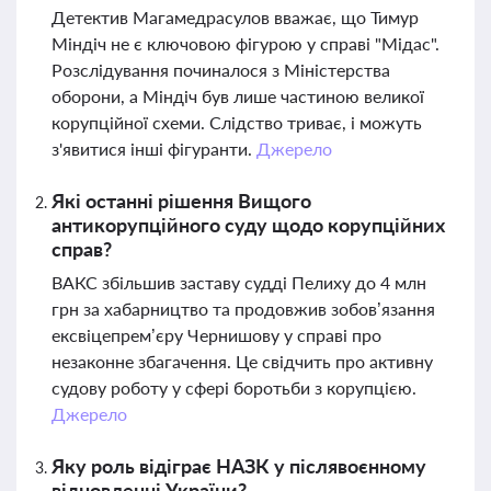
Детектив Магамедрасулов вважає, що Тимур
Міндіч не є ключовою фігурою у справі "Мідас".
Розслідування починалося з Міністерства
оборони, а Міндіч був лише частиною великої
корупційної схеми. Слідство триває, і можуть
з'явитися інші фігуранти.
Джерело
Які останні рішення Вищого
антикорупційного суду щодо корупційних
справ?
ВАКС збільшив заставу судді Пелиху до 4 млн
грн за хабарництво та продовжив зобов’язання
ексвіцепрем’єру Чернишову у справі про
незаконне збагачення. Це свідчить про активну
судову роботу у сфері боротьби з корупцією.
Джерело
Яку роль відіграє НАЗК у післявоєнному
відновленні України?