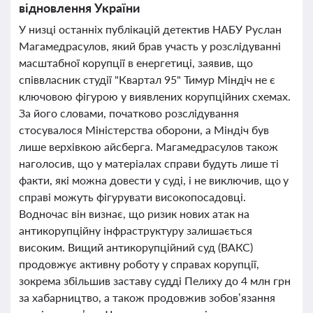
відновлення України
У низці останніх публікацій детектив НАБУ Руслан
Магамедрасулов, який брав участь у розслідуванні
масштабної корупції в енергетиці, заявив, що
співвласник студії "Квартал 95" Тимур Міндіч не є
ключовою фігурою у виявлених корупційних схемах.
За його словами, початково розслідування
стосувалося Міністерства оборони, а Міндіч був
лише верхівкою айсберга. Магамедрасулов також
наголосив, що у матеріалах справи будуть лише ті
факти, які можна довести у суді, і не виключив, що у
справі можуть фігурувати високопосадовці.
Водночас він визнає, що ризик нових атак на
антикорупційну інфраструктуру залишається
високим. Вищий антикорупційний суд (ВАКС)
продовжує активну роботу у справах корупції,
зокрема збільшив заставу судді Пелиху до 4 млн грн
за хабарництво, а також продовжив зобов’язання