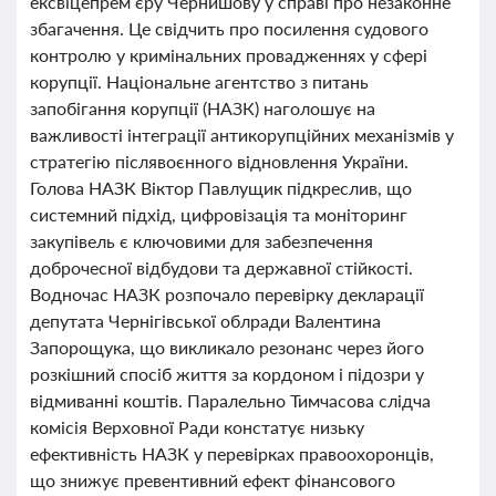
ексвіцепрем’єру Чернишову у справі про незаконне
збагачення. Це свідчить про посилення судового
контролю у кримінальних провадженнях у сфері
корупції. Національне агентство з питань
запобігання корупції (НАЗК) наголошує на
важливості інтеграції антикорупційних механізмів у
стратегію післявоєнного відновлення України.
Голова НАЗК Віктор Павлущик підкреслив, що
системний підхід, цифровізація та моніторинг
закупівель є ключовими для забезпечення
доброчесної відбудови та державної стійкості.
Водночас НАЗК розпочало перевірку декларації
депутата Чернігівської облради Валентина
Запорощука, що викликало резонанс через його
розкішний спосіб життя за кордоном і підозри у
відмиванні коштів. Паралельно Тимчасова слідча
комісія Верховної Ради констатує низьку
ефективність НАЗК у перевірках правоохоронців,
що знижує превентивний ефект фінансового