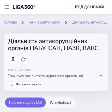
ВХІД ДО LIGA360
Головна
Теми в центрі уваги
Діяльність антикорупційних органів НАБУ, САП, НАЗК, ВАКС
Діяльність антикорупційних
органів НАБУ, САП, НАЗК, ВАКС
ПРО ЩО ТЕМА:
Тема охоплює систему державних органів, які
здійснюють запобігання, виявлення та розслідування
Державна служба
корупційних правопорушень, що є ключовим
елементом забезпечення прозорості й доброчесності
у державному управлінні та бізнесі
Головне за добу (AI)
Усі публікації