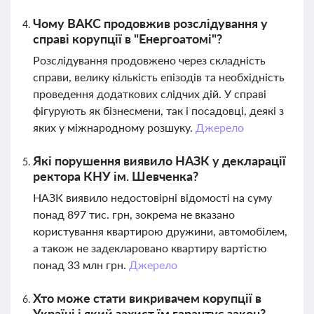
Чому ВАКС продовжив розслідування у
справі корупції в "Енергоатомі"?
Розслідування продовжено через складність
справи, велику кількість епізодів та необхідність
проведення додаткових слідчих дій. У справі
фігурують як бізнесмени, так і посадовці, деякі з
яких у міжнародному розшуку.
Джерело
Які порушення виявило НАЗК у декларації
ректора КНУ ім. Шевченка?
НАЗК виявило недостовірні відомості на суму
понад 897 тис. грн, зокрема не вказано
користування квартирою дружини, автомобілем,
а також не задекларовано квартиру вартістю
понад 33 млн грн.
Джерело
Хто може стати викривачем корупції в
Україні і який захист їм гарантує закон?