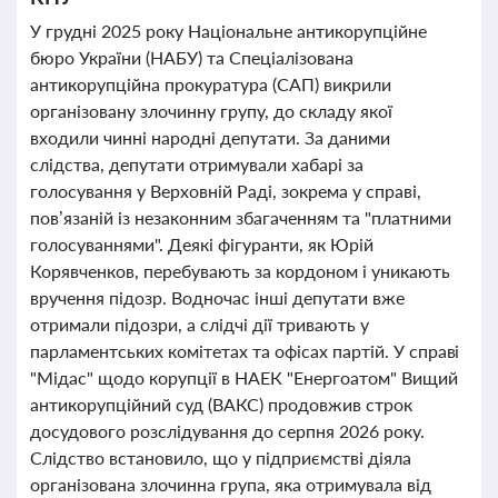
У грудні 2025 року Національне антикорупційне
бюро України (НАБУ) та Спеціалізована
антикорупційна прокуратура (САП) викрили
організовану злочинну групу, до складу якої
входили чинні народні депутати. За даними
слідства, депутати отримували хабарі за
голосування у Верховній Раді, зокрема у справі,
пов’язаній із незаконним збагаченням та "платними
голосуваннями". Деякі фігуранти, як Юрій
Корявченков, перебувають за кордоном і уникають
вручення підозр. Водночас інші депутати вже
отримали підозри, а слідчі дії тривають у
парламентських комітетах та офісах партій. У справі
"Мідас" щодо корупції в НАЕК "Енергоатом" Вищий
антикорупційний суд (ВАКС) продовжив строк
досудового розслідування до серпня 2026 року.
Слідство встановило, що у підприємстві діяла
організована злочинна група, яка отримувала від