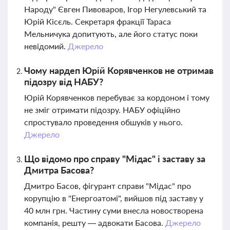
Народу" Євген Пивоваров, Ігор Негулевський та
Юрій Кісєль. Секретаря фракції Тараса
Мельничука допитують, але його статус поки
невідомий.
Джерело
Чому нардеп Юрій Корявченков не отримав
підозру від НАБУ?
Юрій Корявченков перебуває за кордоном і тому
не зміг отримати підозру. НАБУ офіційно
спростувало проведення обшуків у нього.
Джерело
Що відомо про справу "Мідас" і заставу за
Дмитра Басова?
Дмитро Басов, фігурант справи "Мідас" про
корупцію в "Енергоатомі", вийшов під заставу у
40 млн грн. Частину суми внесла новостворена
компанія, решту — адвокати Басова.
Джерело