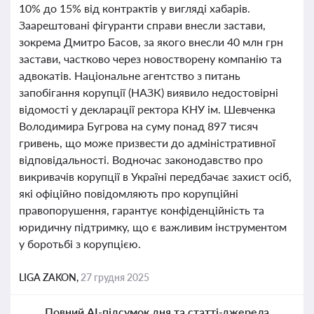
10% до 15% від контрактів у вигляді хабарів.
Заарештовані фігуранти справи внесли застави,
зокрема Дмитро Басов, за якого внесли 40 млн грн
застави, частково через новостворену компанію та
адвокатів. Національне агентство з питань
запобігання корупції (НАЗК) виявило недостовірні
відомості у декларації ректора КНУ ім. Шевченка
Володимира Бугрова на суму понад 897 тисяч
гривень, що може призвести до адміністративної
відповідальності. Водночас законодавство про
викривачів корупції в Україні передбачає захист осіб,
які офіційно повідомляють про корупційні
правопорушення, гарантує конфіденційність та
юридичну підтримку, що є важливим інструментом
у боротьбі з корупцією.
LIGA ZAKON,
27 грудня 2025
Повний AI-підсумок дня та статті-джерела