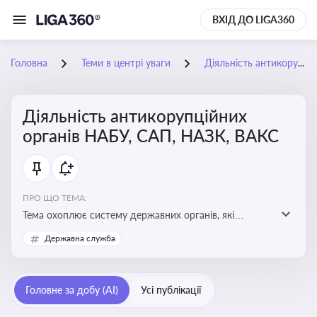
ВХІД ДО LIGA360
Головна
Теми в центрі уваги
Діяльність антикорупційних органів НАБУ, САП, НАЗК, ВАКС
Діяльність антикорупційних
органів НАБУ, САП, НАЗК, ВАКС
ПРО ЩО ТЕМА:
Тема охоплює систему державних органів, які
здійснюють запобігання, виявлення та розслідування
Державна служба
корупційних правопорушень, що є ключовим
елементом забезпечення прозорості й доброчесності
у державному управлінні та бізнесі
Головне за добу (AI)
Усі публікації