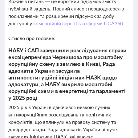
Кожне з питань — це короткий підсумок змісту
публікацій за день. Повний список першоджерел з
посиланнями та розширений підсумок за добу
доступні у
комерційній версії Платформи LIGA360.
Стисло про головне:
НАБУ і САП завершили розслідування справи
ексвіцепрем'єра Чернишова про масштабну
корупційну схему з землею в Києві, Рада
адвокатів України засудила
антиконституційні ініціативи НАЗК щодо
адвокатури, а НАБУ викрило масштабні
корупційні схеми в енергетиці та парламенті
у 2025 році
2025 рік в Україні відзначився низкою гучних
антикорупційних розслідувань та політичних
конфліктів, що вплинули на правову систему та
довіру до влади. Рада адвокатів України рішуче
засудила ініціативи НАЗК, які вважає