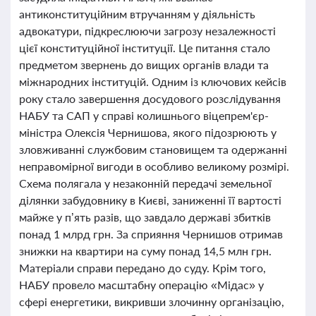
антиконституційним втручанням у діяльність
адвокатури, підкреслюючи загрозу незалежності
цієї конституційної інституції. Це питання стало
предметом звернень до вищих органів влади та
міжнародних інституцій. Одним із ключових кейсів
року стало завершення досудового розслідування
НАБУ та САП у справі колишнього віцепрем'єр-
міністра Олексія Чернишова, якого підозрюють у
зловживанні службовим становищем та одержанні
неправомірної вигоди в особливо великому розмірі.
Схема полягала у незаконній передачі земельної
ділянки забудовнику в Києві, заниженні її вартості
майже у п’ять разів, що завдало державі збитків
понад 1 млрд грн. За сприяння Чернишов отримав
знижки на квартири на суму понад 14,5 млн грн.
Матеріали справи передано до суду. Крім того,
НАБУ провело масштабну операцію «Мідас» у
сфері енергетики, викривши злочинну організацію,