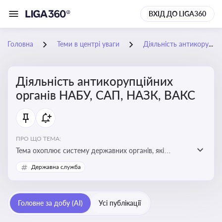
ВХІД ДО LIGA360
Головна
Теми в центрі уваги
Діяльність антикорупційних органів НАБУ, САП, НАЗК, ВАКС
Діяльність антикорупційних
органів НАБУ, САП, НАЗК, ВАКС
ПРО ЩО ТЕМА:
Тема охоплює систему державних органів, які
здійснюють запобігання, виявлення та розслідування
Державна служба
корупційних правопорушень, що є ключовим
елементом забезпечення прозорості й доброчесності
у державному управлінні та бізнесі
Головне за добу (AI)
Усі публікації