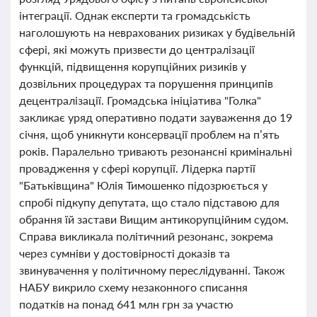
інтеграції. Однак експерти та громадськість
наголошують на неврахованих ризиках у будівельній
сфері, які можуть призвести до централізації
функцій, підвищення корупційних ризиків у
дозвільних процедурах та порушення принципів
децентралізації. Громадська ініціатива "Голка"
закликає уряд оперативно подати зауваження до 19
січня, щоб уникнути консервації проблем на п’ять
років. Паралельно тривають резонансні кримінальні
провадження у сфері корупції. Лідерка партії
"Батьківщина" Юлія Тимошенко підозрюється у
спробі підкупу депутата, що стало підставою для
обрання їй застави Вищим антикорупційним судом.
Справа викликала політичний резонанс, зокрема
через сумніви у достовірності доказів та
звинувачення у політичному переслідуванні. Також
НАБУ викрило схему незаконного списання
податків на понад 641 млн грн за участю