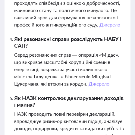
проходять співбесіди з оцінкою доброчесності,
майнового стану та політичного минулого. Це
важливий крок для формування незалежного і
професійного антикорупційного суду.
Джерело
Які резонансні справи розслідують НАБУ і
САП?
Серед резонансних справ — операція «Мідас»,
що викриває масштабні корупційні схеми в
енергетиці, зокрема за участі колишнього
міністра Галущенка та бізнесменів Міндіча і
Цукермана, які втекли за кордон.
Джерело
Як НАЗК контролює декларування доходів
і майна?
НАЗК проводить повні перевірки декларацій,
впроваджує ризик-орієнтований підхід, аналізує
доходи, подарунки, кредити та видатки суб’єктів