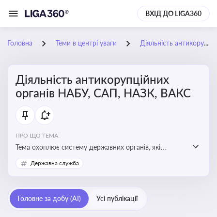
ВХІД ДО LIGA360
Головна
Теми в центрі уваги
Діяльність антикорупційних органів НАБУ, САП, НАЗК, ВАКС
Діяльність антикорупційних
органів НАБУ, САП, НАЗК, ВАКС
ПРО ЩО ТЕМА:
Тема охоплює систему державних органів, які
здійснюють запобігання, виявлення та розслідування
Державна служба
корупційних правопорушень, що є ключовим
елементом забезпечення прозорості й доброчесності
у державному управлінні та бізнесі
Головне за добу (AI)
Усі публікації