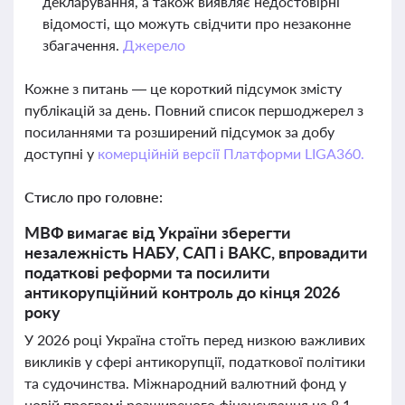
декларування, а також виявляє недостовірні
відомості, що можуть свідчити про незаконне
збагачення.
Джерело
Кожне з питань — це короткий підсумок змісту
публікацій за день. Повний список першоджерел з
посиланнями та розширений підсумок за добу
доступні у
комерційній версії Платформи LIGA360.
Стисло про головне:
МВФ вимагає від України зберегти
незалежність НАБУ, САП і ВАКС, впровадити
податкові реформи та посилити
антикорупційний контроль до кінця 2026
року
У 2026 році Україна стоїть перед низкою важливих
викликів у сфері антикорупції, податкової політики
та судочинства. Міжнародний валютний фонд у
новій програмі розширеного фінансування на 8,1