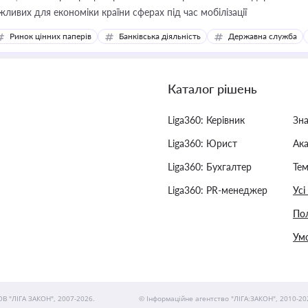
жливих для економіки країни сферах під час мобілізації
Ринок цінних паперів
Банківська діяльність
Державна служба
Каталог рішень
Liga360: Керівник
Зн
Liga360: Юрист
Ак
Liga360: Бухгалтер
Тем
Liga360: PR-менеджер
Усі
Пол
Умо
ОВ "ЛІГА ЗАКОН", 2007-2026.
© Інформаційне агентство "ЛІГА:ЗАКОН", 2010-20