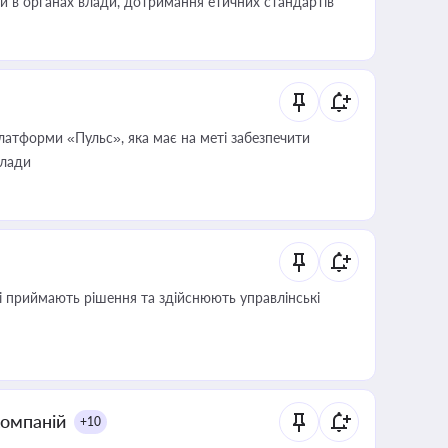
ини в органах влади, дотримання етичних стандартів
атформи «Пульс», яка має на меті забезпечити
влади
кі приймають рішення та здійснюють управлінські
компаній
+10