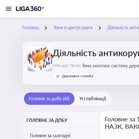
Головна
Теми в центрі уваги
Діяльність ант
Діяльність антикор
Тема охоплює систему держа
ПРО ЩО ТЕМА:
ключовим елементом забезпе
Державна служба
Головне за добу (AI)
Усі публікації
Головне за 
ГОЛОВНЕ ЗА ДОБУ
НАЗК, ВАК
Головне за сьогодні