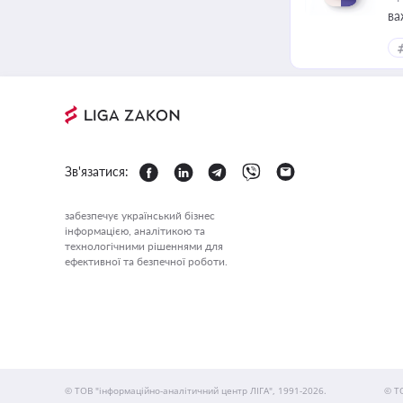
ва
Зв'язатися:
забезпечує український бізнес
інформацією, аналітикою та
технологічними рішеннями для
ефективної та безпечної роботи.
© ТОВ "інформаційно-аналітичний центр ЛІГА", 1991-2026.
© Т