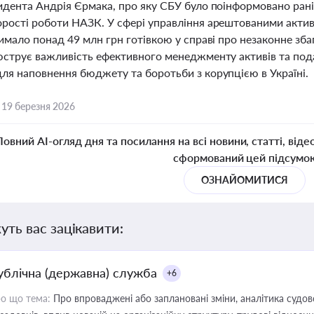
идента Андрія Єрмака, про яку СБУ було поінформовано рані
рості роботи НАЗК. У сфері управління арештованими акти
имало понад 49 млн грн готівкою у справі про незаконне збаг
юструє важливість ефективного менеджменту активів та по
ля наповнення бюджету та боротьби з корупцією в Україні.
,
19 березня 2026
Повний AI-огляд дня та посилання на всі новини, статті, віде
сформований цей підсумо
ОЗНАЙОМИТИСЯ
уть вас зацікавити:
ублічна (державна) служба
+6
о що тема:
Про впроваджені або заплановані зміни, аналітика судо