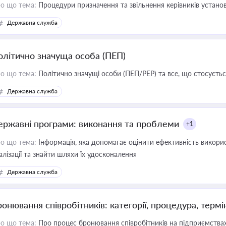
о що тема:
Процедури призначення та звільнення керівників устано
Державна служба
олітично значуща особа (ПЕП)
о що тема:
Політично значущі особи (ПЕП/PEP) та все, що стосується
Державна служба
ержавні програми: виконання та проблеми
+1
о що тема:
Інформація, яка допомагає оцінити ефективність викор
алізації та знайти шляхи їх удосконалення
Державна служба
ронювання співробітників: категорії, процедура, термі
о що тема:
Про процес бронювання співробітників на підприємствах,