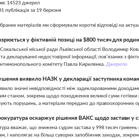
но:
14523 джерел
31 публікація за 19 березня
ібраних матеріалів ми сформували короткі відповіді на актуал
озрюється у фіктивній позиці на $800 тисяч для род
Сокальської міської ради Львівської області Володимир Ков
 та декларуванні недостовірної інформації, пов’язаних з фі
Антимонопольного комітету Павла Кириленка.
Джерело
ушення виявило НАЗК у декларації заступника коман
вило значні невідповідності між задекларованими доходам
им станом, зокрема щодо походження великої суми готівки 
ують порушень, а матеріали передано до правоохоронних о
окуратура оскаржує рішення ВАКС щодо застави у с
ура вважає, що знижена судом застава у 998 тисяч гривень 
ам, і наполягає на більш суворих запобіжних заходах, зокрем