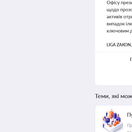
Офісу през
щодо прозо
активів отр
випадок іл
ключовим д
LIGA ZAKON
Теми, які мож
П
Пр