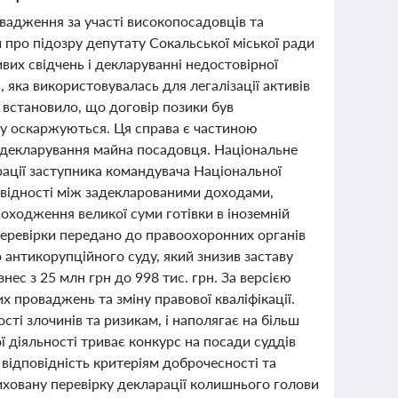
овадження за участі високопосадовців та
про підозру депутату Сокальської міської ради
вих свідчень і декларуванні недостовірної
, яка використовувалась для легалізації активів
встановило, що договір позики був
гу оскаржуються. Ця справа є частиною
 декларування майна посадовця. Національне
рації заступника командувача Національної
повідності між задекларованими доходами,
ходження великої суми готівки в іноземній
перевірки передано до правоохоронних органів
антикорупційного суду, який знизив заставу
нес з 25 млн грн до 998 тис. грн. За версією
х проваджень та зміну правової кваліфікації.
ті злочинів та ризикам, і наполягає на більш
ї діяльності триває конкурс на посади суддів
відповідність критеріям доброчесності та
иховану перевірку декларації колишнього голови