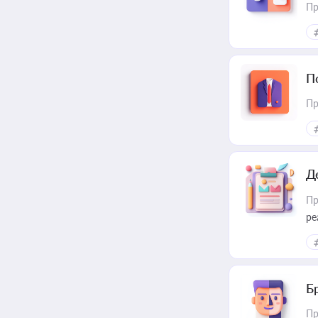
Пр
П
Пр
Д
Пр
ре
Б
Пр