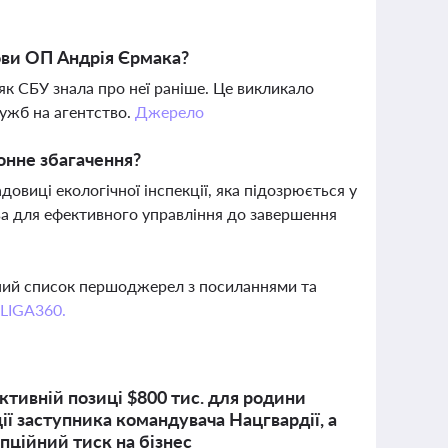
ови ОП Андрія Єрмака?
як СБУ знала про неї раніше. Це викликало
ужб на агентство.
Джерело
онне збагачення?
виці екологічної інспекції, яка підозрюється у
ва для ефективного управління до завершення
вний список першоджерел з посиланнями та
 LIGA360.
тивній позиці $800 тис. для родини
 заступника командувача Нацгвардії, а
пційний тиск на бізнес