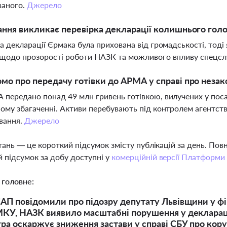
ваного.
Джерело
ання викликає перевірка декларації колишнього гол
а декларації Єрмака була прихована від громадськості, тоді 
щодо прозорості роботи НАЗК та можливого впливу спецсл
мо про передачу готівки до АРМА у справі про незак
передано понад 49 млн гривень готівкою, вилучених у посадо
ому збагаченні. Активи перебувають під контролем агентст
вання.
Джерело
тань — це короткий підсумок змісту публікацій за день. По
 підсумок за добу доступні у
комерційній версії Платформи
 головне:
АП повідомили про підозру депутату Львівщини у фік
КУ, НАЗК виявило масштабні порушення у декларації
ра оскаржує зниження застави у справі СБУ про кору