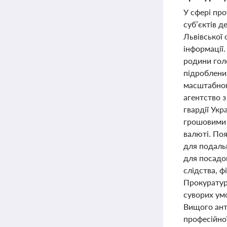
У сфері про
суб’єктів 
Львівської 
інформації.
родини гол
підроблени
масштабног
агентство з
гвардії Укр
грошовими 
валюті. По
для подаль
для посадов
слідства, ф
Прокуратура
суворих умо
Вищого ант
професійно