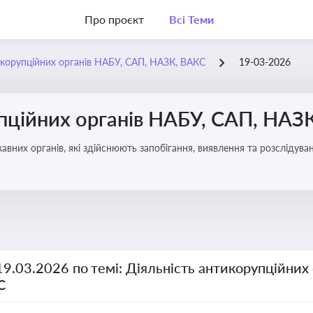
Про проєкт
Всі Теми
икорупційних органів НАБУ, САП, НАЗК, ВАКС
19-03-2026
упційних органів НАБУ, САП, НАЗ
вних органів, які здійснюють запобігання, виявлення та розслідув
чення прозорості й доброчесності у державному управлінні та бізн
19.03.2026 по темі: Діяльність антикорупційних
С