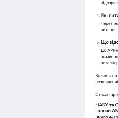
підозрю
Які пит
Перевірк
питання 
Що відо
До АРМА 
незаконн
розсліду
Кожне з пи
розширений
Стисло про
НАБУ та С
голови АМ
прокурату