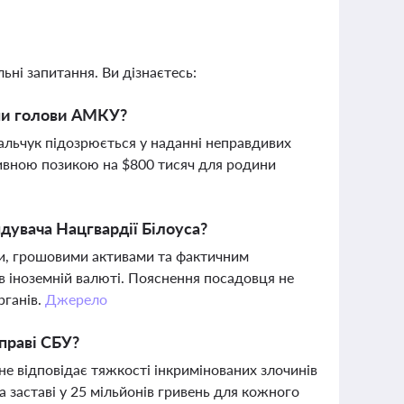
ьні запитання. Ви дізнаєтесь:
ини голови АМКУ?
альчук підозрюється у наданні неправдивих
ктивною позикою на $800 тисяч для родини
дувача Нацгвардії Білоуса?
и, грошовими активами та фактичним
в іноземній валюті. Пояснення посадовця не
рганів.
Джерело
праві СБУ?
не відповідає тяжкості інкримінованих злочинів
а заставі у 25 мільйонів гривень для кожного