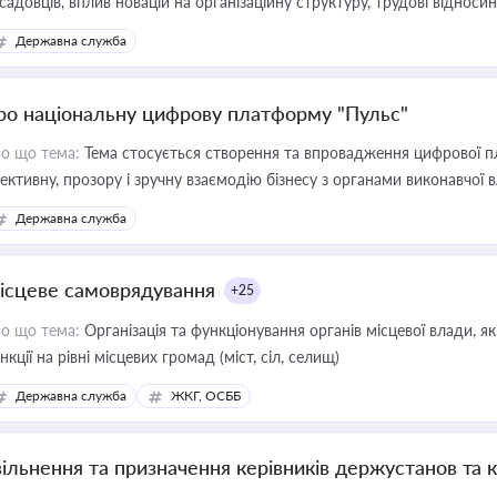
садовців, вплив новацій на організаційну структуру, трудові віднос
Державна служба
ро національну цифрову платформу "Пульс"
о що тема:
Тема стосується створення та впровадження цифрової пл
ективну, прозору і зручну взаємодію бізнесу з органами виконавчої 
Державна служба
ісцеве самоврядування
+25
о що тема:
Організація та функціонування органів місцевої влади, я
нкції на рівні місцевих громад (міст, сіл, селищ)
Державна служба
ЖКГ, ОСББ
вільнення та призначення керівників держустанов та 