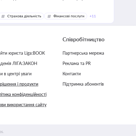
Страхова діяльність
Фінансові послуги
+11
Співробітництво
айти юриста Liga:BOOK
Партнерська мережа
адемія ЛІГА:ЗАКОН
Реклама та PR
и в центрі уваги
Контакти
 рішення і продукти
Підтримка абонентів
ітика конфіденційності
ви використання сайту
26.