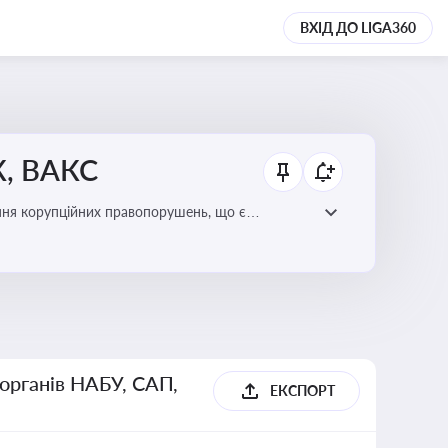
ВХІД ДО LIGA360
К, ВАКС
ання корупційних правопорушень, що є
есі
 органів НАБУ, САП,
ЕКСПОРТ