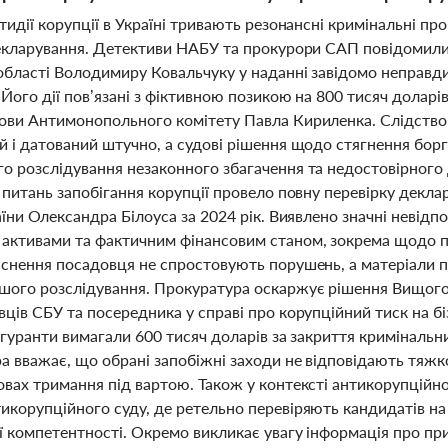
тидії корупції в Україні тривають резонансні кримінальні пр
декларування. Детективи НАБУ та прокурори САП повідомили 
області Володимиру Ковальчуку у наданні завідомо неправди
 Його дії пов’язані з фіктивною позикою на 800 тисяч доларів
ови Антимонопольного комітету Павла Кириленка. Слідство 
й і датований штучно, а судові рішення щодо стягнення бор
о розслідування незаконного збагачення та недостовірного
 питань запобігання корупції провело повну перевірку декла
аїни Олександра Білоуса за 2024 рік. Виявлено значні невід
активами та фактичним фінансовим станом, зокрема щодо по
яснення посадовця не спростовують порушень, а матеріали 
шого розслідування. Прокуратура оскаржує рішення Вищого 
ців СБУ та посередника у справі про корупційний тиск на біз
ігуранти вимагали 600 тисяч доларів за закриття кримінальни
 вважає, що обрані запобіжні заходи не відповідають тяжкос
вах тримання під вартою. Також у контексті антикорупційно
икорупційного суду, де ретельно перевіряють кандидатів на 
ї компетентності. Окремо викликає увагу інформація про пр