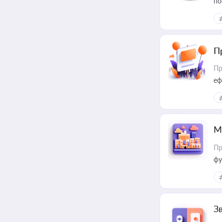
по
П
Пр
еф
М
Пр
фу
З