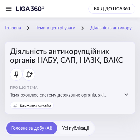
ВХІД ДО LIGA360
Головна
Теми в центрі уваги
Діяльність антикорупційних органів НАБУ, САП, НАЗК, ВАКС
Діяльність антикорупційних
органів НАБУ, САП, НАЗК, ВАКС
ПРО ЩО ТЕМА:
Тема охоплює систему державних органів, які
здійснюють запобігання, виявлення та розслідування
Державна служба
корупційних правопорушень, що є ключовим
елементом забезпечення прозорості й доброчесності
у державному управлінні та бізнесі
Головне за добу (AI)
Усі публікації