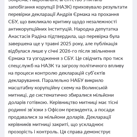
запобігання корупції (НАЗК) приховувало результати
перевірки декларації Андрія Єрмака на прохання
СБУ, що викликало критику щодо незалежності
антикорупційних інституцій. Народна депутатка
Анастасія Радіна підтвердила, що перевірка була
завершена ще у травні 2025 року, але публікація
відбулася лише у січні 2026-го після звільнення
Єрмака та узгодження з СБУ. Це свідчить про тиск
спецслужб на НАЗК та загрозу політичного впливу
на процеси контролю декларацій суб’єктів
декларування. Паралельно НАБУ викрило
масштабну корупційну схему на Волинській
митниці, де систематично збиралися мільйони
доларів готівкою. Керівництво митниці має тісні
родинні зв’язки з Офісом президента, а посади
продавалися за мільйони доларів. Декларації
керівників митниці закриті, що ускладнює
прозорість і контроль. Ця справа демонструє