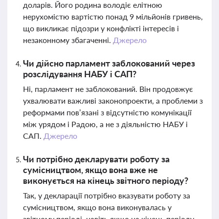
доларів. Його родина володіє елітною
нерухомістю вартістю понад 9 мільйонів гривень,
що викликає підозри у конфлікті інтересів і
незаконному збагаченні.
Джерело
Чи дійсно парламент заблокований через
розслідування НАБУ і САП?
Ні, парламент не заблокований. Він продовжує
ухвалювати важливі законопроекти, а проблеми з
реформами пов’язані з відсутністю комунікації
між урядом і Радою, а не з діяльністю НАБУ і
САП.
Джерело
Чи потрібно декларувати роботу за
сумісництвом, якщо вона вже не
виконується на кінець звітного періоду?
Так, у декларації потрібно вказувати роботу за
сумісництвом, якщо вона виконувалась у
звітному періоді, навіть якщо на кінець періоду