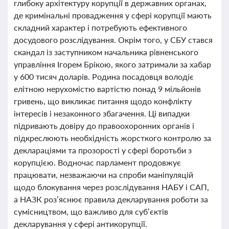
глибоку архітектуру корупції в державних органах,
де кримінальні провадження у сфері корупції мають
складний характер і потребують ефективного
досудового розслідування. Окрім того, у СБУ стався
скандал із заступником начальника рівненського
управління Ігорем Брікою, якого затримали за хабар
у 600 тисяч доларів. Родина посадовця володіє
елітною нерухомістю вартістю понад 9 мільйонів
гривень, що викликає питання щодо конфлікту
інтересів і незаконного збагачення. Ці випадки
підривають довіру до правоохоронних органів і
підкреслюють необхідність жорсткого контролю за
деклараціями та прозорості у сфері боротьби з
корупцією. Водночас парламент продовжує
працювати, незважаючи на спроби маніпуляцій
щодо блокування через розслідування НАБУ і САП,
а НАЗК роз’яснює правила декларування роботи за
сумісництвом, що важливо для суб’єктів
декларування у сфері антикорупції.