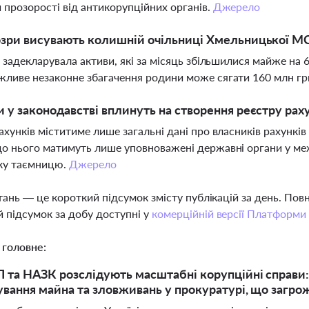
 прозорості від антикорупційних органів.
Джерело
озри висувають колишній очільниці Хмельницької МС
а задекларувала активи, які за місяць збільшилися майже на 
ливе незаконне збагачення родини може сягати 160 млн грн.
и у законодавстві вплинуть на створення реєстру рах
ахунків міститиме лише загальні дані про власників рахунків
о нього матимуть лише уповноважені державні органи у ме
ьку таємницю.
Джерело
тань — це короткий підсумок змісту публікацій за день. По
 підсумок за добу доступні у
комерційній версії Платформи
 головне:
 та НАЗК розслідують масштабні корупційні справи: 
вання майна та зловживань у прокуратурі, що загрож