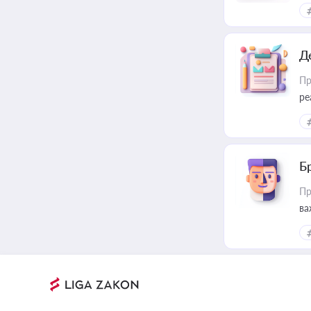
Д
Пр
ре
Б
Пр
ва