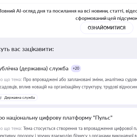
Повний AI-огляд дня та посилання на всі новини, статті, віде
сформований цей підсумо
ОЗНАЙОМИТИСЯ
уть вас зацікавити:
ублічна (державна) служба
+20
о що тема:
Про впроваджені або заплановані зміни, аналітика судо
садовців, вплив новацій на організаційну структуру, трудові віднос
Державна служба
ро національну цифрову платформу "Пульс"
о що тема:
Тема стосується створення та впровадження цифрової пл
ективну, прозору і зручну взаємодію бізнесу з органами виконавчої 