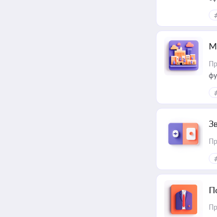
М
Пр
фу
З
Пр
П
Пр