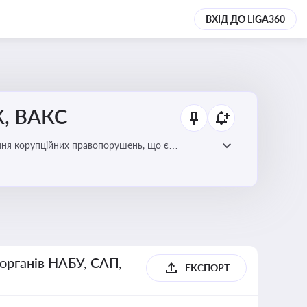
ВХІД ДО LIGA360
К, ВАКС
ання корупційних правопорушень, що є
есі
 органів НАБУ, САП,
ЕКСПОРТ