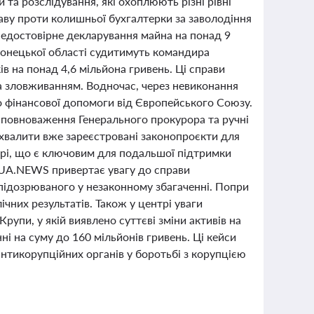
 та розслідування, які охоплюють різні рівні
аву проти колишньої бухгалтерки за заволодіння
 недостовірне декларування майна на понад 9
 Донецької області судитимуть командира
в на понад 4,6 мільйона гривень. Ці справи
та зловживанням. Водночас, через невиконання
о фінансової допомоги від Європейського Союзу.
і повноваження Генерального прокурора та ручні
хвалити вже зареєстровані законопроєкти для
урі, що є ключовим для подальшої підтримки
я UA.NEWS привертає увагу до справи
ідозрюваного у незаконному збагаченні. Попри
чних результатів. Також у центрі уваги
упи, у якій виявлено суттєві зміни активів на
ні на суму до 160 мільйонів гривень. Ці кейси
нтикорупційних органів у боротьбі з корупцією