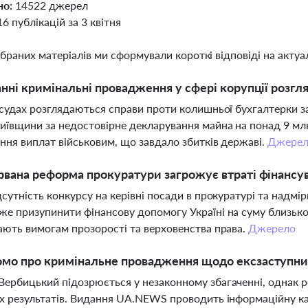
но:
14522 джерел
16 публікацій за 3 квітня
ібраних матеріалів ми сформували короткі відповіді на актуал
анні кримінальні провадження у сфері корупції розгл
 судах розглядаються справи проти колишньої бухгалтерки за
иївщини за недостовірне декларування майна на понад 9 мл
ння виплат військовим, що завдало збитків державі.
Джере
рвана реформа прокуратури загрожує втраті фінансув
дсутність конкурсу на керівні посади в прокуратурі та над
е призупинити фінансову допомогу Україні на суму близько 
ають вимогам прозорості та верховенства права.
Джерело
омо про кримінальне провадження щодо ексзаступни
ербицький підозрюється у незаконному збагаченні, однак р
х результатів. Видання UA.NEWS проводить інформаційну ка