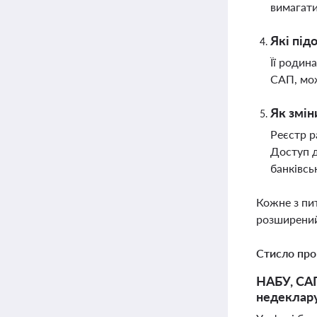
вимагати
Які під
Її родин
САП, мож
Як змін
Реєстр р
Доступ д
банківс
Кожне з пи
розширений
Стисло про
НАБУ, САП
недеклару