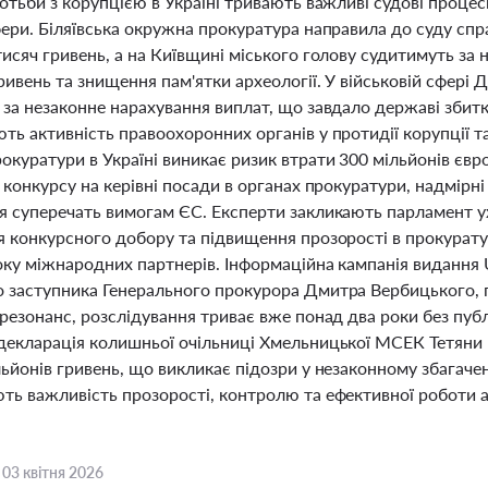
отьби з корупцією в Україні тривають важливі судові процеси
фери. Біляївська окружна прокуратура направила до суду спр
исяч гривень, а на Київщині міського голову судитимуть за
ривень та знищення пам'ятки археології. У військовій сфері
за незаконне нарахування виплат, що завдало державі збиткі
ть активність правоохоронних органів у протидії корупції 
окуратури в Україні виникає ризик втрати 300 мільйонів євр
 конкурсу на керівні посади в органах прокуратури, надмірн
я суперечать вимогам ЄС. Експерти закликають парламент у
я конкурсного добору та підвищення прозорості в прокурат
боку міжнародних партнерів. Інформаційна кампанія виданн
 заступника Генерального прокурора Дмитра Вербицького, п
резонанс, розслідування триває вже понад два роки без публі
екларація колишньої очільниці Хмельницької МСЕК Тетяни Кр
ьйонів гривень, що викликає підозри у незаконному збагачен
ть важливість прозорості, контролю та ефективної роботи а
,
03 квітня 2026