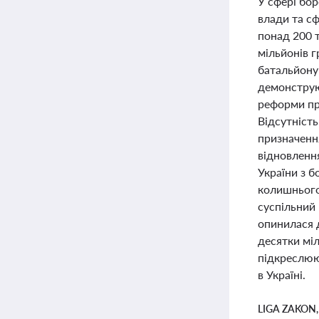
У сфері бор
влади та с
понад 200 т
мільйонів г
батальйону 
демонструю
реформи пр
Відсутність
призначенн
відновленн
України з 
колишнього
суспільний 
опинилася д
десятки міл
підкреслюю
в Україні.
LIGA ZAKON