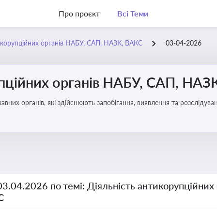
Про проєкт
Всі Теми
икорупційних органів НАБУ, САП, НАЗК, ВАКС
03-04-2026
упційних органів НАБУ, САП, НАЗ
вних органів, які здійснюють запобігання, виявлення та розслідув
чення прозорості й доброчесності у державному управлінні та бізн
03.04.2026 по темі: Діяльність антикорупційних
С