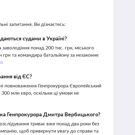
ьні запитання. Ви дізнаєтесь:
ядаються судами в Україні?
 заволодіння понад 200 тис. грн, міського
н грн та командира батальйону за незаконне
ло
ання від ЄС?
мірні повноваження Генпрокурора Європейський
300 млн євро, оскільки ці умови не
ка Генпрокурора Дмитра Вербицького?
озслідування триває вже понад два роки без
мпанію, щоб привернути увагу до справи та