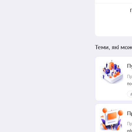
Теми, які мож
П
Пр
по
П
Пр
еф