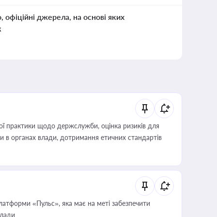
о, офіційні джерела, на основі яких
к
вої практики щодо держслужби, оцінка ризиків для
ини в органах влади, дотримання етичних стандартів
атформи «Пульс», яка має на меті забезпечити
влади