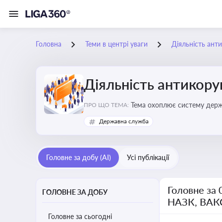
Головна
Теми в центрі уваги
Діяльність ант
Діяльність антикор
Тема охоплює систему держа
ПРО ЩО ТЕМА:
ключовим елементом забезпе
Державна служба
Головне за добу (AI)
Усі публікації
Головне за 
ГОЛОВНЕ ЗА ДОБУ
НАЗК, ВАК
Головне за сьогодні