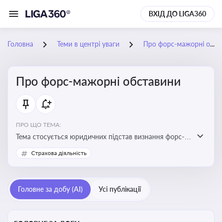
ВХІД ДО LIGA360
Головна
Теми в центрі уваги
Про форс-мажорні обставини
Про форс-мажорні обставини
ПРО ЩО ТЕМА:
Тема стосується юридичних підстав визнання форс-
мажорних обставин та звільнення від
Страхова діяльність
відповідальності у зв'язку з їх настанням
Головне за добу (AI)
Усі публікації