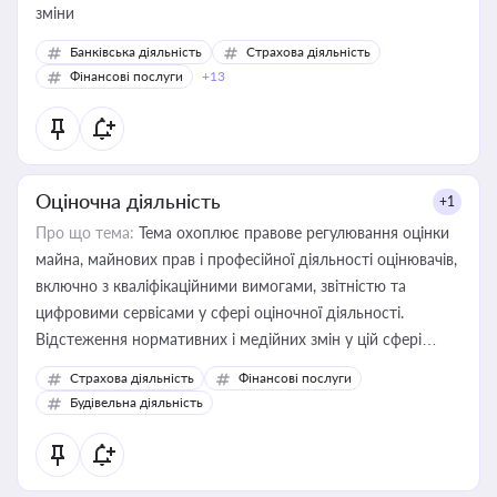
зміни
Банківська діяльність
Страхова діяльність
Фінансові послуги
+13
Оціночна діяльність
+1
Про що тема:
Тема охоплює правове регулювання оцінки
майна, майнових прав і професійної діяльності оцінювачів,
включно з кваліфікаційними вимогами, звітністю та
цифровими сервісами у сфері оціночної діяльності.
Відстеження нормативних і медійних змін у цій сфері
корисне для власника бізнесу, керівника, юриста або
Страхова діяльність
Фінансові послуги
бухгалтера під час оподаткування, приватизації, оренди
Будівельна діяльність
державного майна, корпоративних угод і перевірки
статусу суб'єктів оціночної діяльності