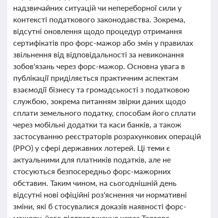
надзвичайних ситуацій чи непереборної сили у
контексті податкового законодавства. Зокрема,
відсутні оновлення щодо процедур отримання
сертифікатів про форс-мажор або змін у правилах
звільнення від відповідальності за невиконання
зобов'язань через форс-мажор. Основна увага в
публікації приділяється практичним аспектам
взаємодії бізнесу та громадськості з податковою
службою, зокрема питанням звірки даних щодо
сплати земельного податку, способам його сплати
через мобільні додатки та каси банків, а також
застосуванню реєстраторів розрахункових операцій
(РРО) у сфері державних лотерей. Ці теми є
актуальними для платників податків, але не
стосуються безпосередньо форс-мажорних
обставин. Таким чином, на сьогоднішній день
відсутні нові офіційні роз'яснення чи нормативні
зміни, які б стосувалися доказів наявності форс-
мажору, його підтвердження через Торгово-