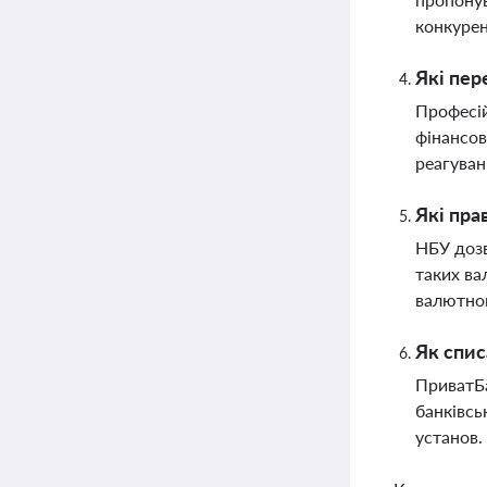
конкурен
Які пер
Професій
фінансов
реагуван
Які пр
НБУ дозв
таких ва
валютно
Як спис
ПриватБа
банківсь
установ.