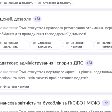
Банківська діяльність
Страхова діяльність
цензії, дозволи
+53
о що тема:
Тема стосується правового регулювання отримання, пере
обхідних для провадження господарської діяльності
Банківська
Страхова
Фінансові
Паливн
діяльність
діяльність
послуги
компле
одаткове адміністрування і спори з ДПС
+23
о що тема:
Тема стосується порядку оскарження рішень податкових
ревірок, та механізмів захисту прав платників податків
Фінансові послуги
інансова звітність та бухоблік за П(С)БО і МСФЗ
+44
о що тема:
Тема стосується ведення бухгалтерського обліку та скла