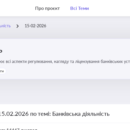
Про проєкт
Всі Теми
ьність
15-02-2026
ь
ює всі аспекти регулювання, нагляду та ліцензування банківських ус
уги
15.02.2026 по темі: Банківська діяльність
но:
14447 джерел