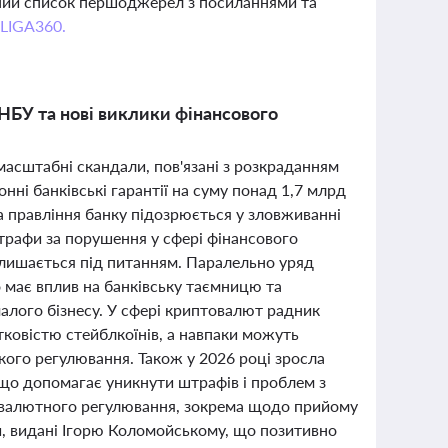
вний список першоджерел з посиланнями та
 LIGA360.
 НБУ та нові виклики фінансового
 масштабні скандали, пов'язані з розкраданням
ні банківські гарантії на суму понад 1,7 млрд
а правління банку підозрюється у зловживанні
трафи за порушення у сфері фінансового
алишається під питанням. Паралельно уряд
 має вплив на банківську таємницю та
лого бізнесу. У сфері криптовалют радник
тковістю стейблкоїнів, а навпаки можуть
кого регулювання. Також у 2026 році зросла
що допомагає уникнути штрафів і проблем з
а валютного регулювання, зокрема щодо прийому
, видані Ігорю Коломойському, що позитивно