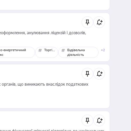
оформлення, анулювання ліцензій і дозволів,
о-енергетичний
Торгівля
Будівельна
+2
кс
діяльність
 органів, що виникають внаслідок податкових
дання фінансової звітності відповідно до національних