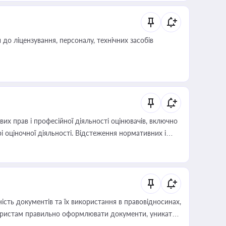
о ліцензування, персоналу, технічних засобів
х прав і професійної діяльності оцінювачів, включно
і оціночної діяльності. Відстеження нормативних і
иста або бухгалтера під час оподаткування,
 статусу суб'єктів оціночної діяльності
сть документів та їх використання в правовідносинах,
а юристам правильно оформлювати документи, уникати
влади та контрагентами