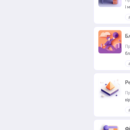
і 
Б
Пр
бл
Р
Пр
ві
Ф