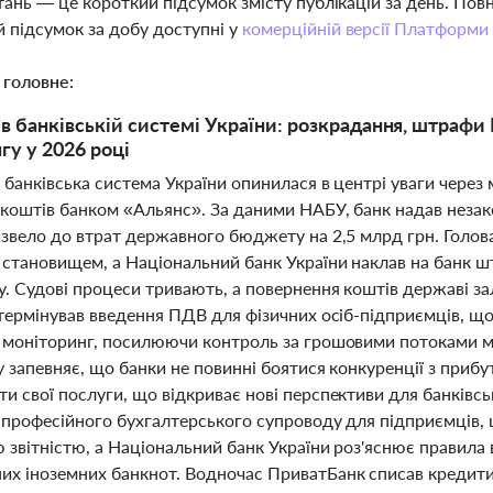
тань — це короткий підсумок змісту публікацій за день. По
 підсумок за добу доступні у
комерційній версії Платформи
 головне:
в банківській системі України: розкрадання, штрафи
гу у 2026 році
 банківська система України опинилася в центрі уваги через
оштів банком «Альянс». За даними НАБУ, банк надав незакон
извело до втрат державного бюджету на 2,5 млрд грн. Голов
становищем, а Національний банк України наклав на банк ш
у. Судові процеси тривають, а повернення коштів державі з
дтермінував введення ПДВ для фізичних осіб-підприємців, що
 моніторинг, посилюючи контроль за грошовими потоками ма
 запевняє, що банки не повинні боятися конкуренції з прибу
 свої послуги, що відкриває нові перспективи для банківсь
 професійного бухгалтерського супроводу для підприємців, 
 звітністю, а Національний банк України роз'яснює правил
х іноземних банкнот. Водночас ПриватБанк списав кредити