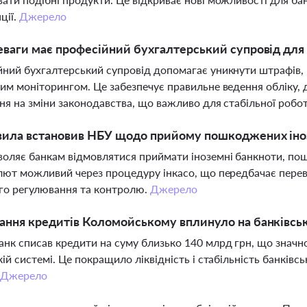
ції.
Джерело
еваги має професійний бухгалтерський супровід для 
ний бухгалтерський супровід допомагає уникнути штрафів, п
им моніторингом. Це забезпечує правильне ведення обліку, 
ня на зміни законодавства, що важливо для стабільної робот
авила встановив НБУ щодо прийому пошкоджених іно
оляє банкам відмовлятися приймати іноземні банкноти, п
лют можливий через процедуру інкасо, що передбачає переві
го регулювання та контролю.
Джерело
ання кредитів Коломойському вплинуло на банківсь
нк списав кредити на суму близько 140 млрд грн, що значн
кій системі. Це покращило ліквідність і стабільність банкі
Джерело