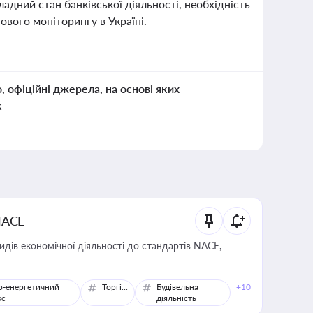
ладний стан банківської діяльності, необхідність
ового моніторингу в Україні.
о, офіційні джерела, на основі яких
к
NACE
идів економічної діяльності до стандартів NACE,
о-енергетичний
Торгівля
Будівельна
+10
кс
діяльність