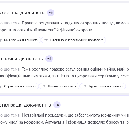
хоронна діяльність
+6
о що тема:
Правове регулювання надання охоронних послуг, вимоги д
орони та організації пультової й фізичної охорони
Банківська діяльність
Паливно-енергетичний комплекс
ціночна діяльність
+8
о що тема:
Тема охоплює правове регулювання оцінки майна, майнови
кваліфікаційними вимогами, звітністю та цифровими сервісами у сфер
дійних змін у цій сфері корисне для власника бізнесу, керівника, юр
Страхова діяльність
Фінансові послуги
Будівельна діяльність
иватизації, оренди державного майна, корпоративних угод і перевірки
егалізація документів
+6
о що тема:
Нотаріальні процедури, що забезпечують юридичну чинні
тому числі за кордоном. Актуальна інформація дозволяє бізнесу т
зиків недійсності та забезпечувати їх належне прийняття органами 