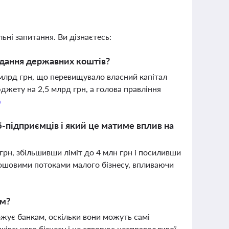
ьні запитання. Ви дізнаєтесь:
адання державних коштів?
7 млрд грн, що перевищувало власний капітал
жету на 2,5 млрд грн, а голова правління
о
б-підприємців і який це матиме вплив на
рн, збільшивши ліміт до 4 млн грн і посиливши
грошовими потоками малого бізнесу, впливаючи
ам?
ожує банкам, оскільки вони можуть самі
ківського бізнесу і не створює несправедливої