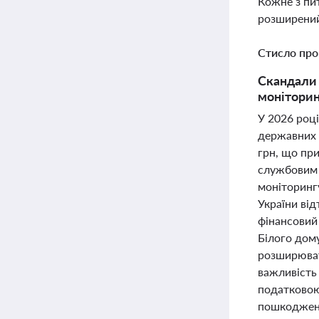
Кожне з пи
розширений
Стисло про
Скандали 
моніторин
У 2026 році
державних к
грн, що пр
службовим 
моніторинг
України ві
фінансовий
Білого дому
розширювати
важливість
податковою
пошкоджени