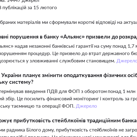
8 публікацій за 15 лютого
ібраних матеріалів ми сформували короткі відповіді на актуал
овні порушення в банку «Альянс» призвели до розкр
ьянс» надав незаконні банківські гарантії на суму понад 1,
 порушенням процедур. Це призвело до втрат державного бюд
ідозрюється у зловживанні службовим становищем.
Джерел
 України планує змінити оподаткування фізичних осі
ьку систему?
термінував введення ПДВ для ФОП з оборотом понад 1 млн г
ий збір. Це посилить фінансовий моніторинг і контроль за 
вську таємницю та операції ФОП.
Джерело
ожує прибутковість стейблкоїнів традиційним банк
ми радника Білого дому, прибутковість стейблкоїнів не загр
ати подібні продукти. Це відкриває нові можливості для бан