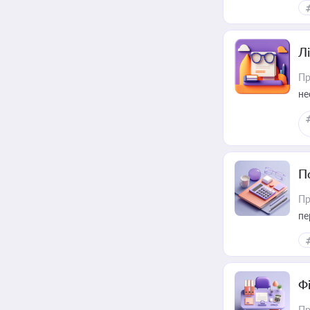
Лі
Пр
не
П
Пр
пе
Ф
Пр