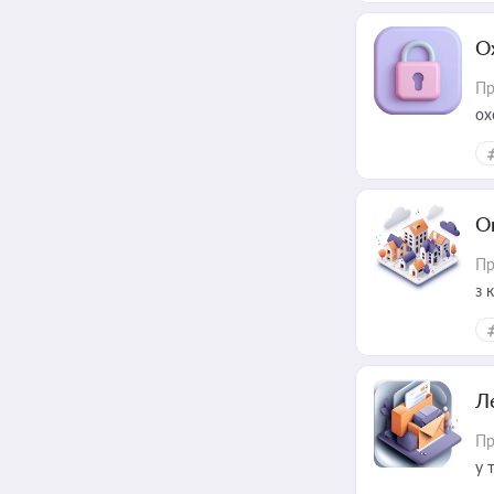
О
Пр
ох
О
Пр
з 
ме
пр
Л
Пр
у 
ри