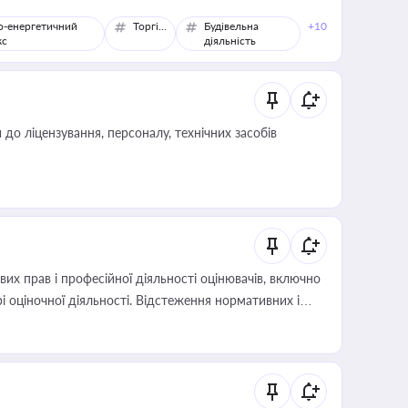
о-енергетичний
Торгівля
Будівельна
+10
кс
діяльність
о ліцензування, персоналу, технічних засобів
х прав і професійної діяльності оцінювачів, включно
і оціночної діяльності. Відстеження нормативних і
иста або бухгалтера під час оподаткування,
 статусу суб'єктів оціночної діяльності