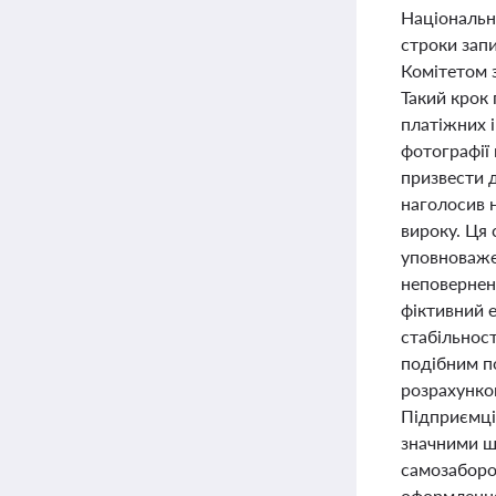
Національни
строки зап
Комітетом з
Такий крок
платіжних 
фотографії 
призвести 
наголосив н
вироку. Ця 
уповноваже
неповернен
фіктивний 
стабільност
подібним п
розрахунков
Підприємці
значними ш
самозаборо
оформлення