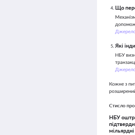
Що пере
Механізм
допоможе
Джерел
Які інд
НБУ визн
транзакц
Джерел
Кожне з пи
розширений
Стисло про
НБУ оштра
підтверди
мільярдні