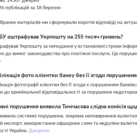
26 публікацій за 18 березня
ібраних матеріалів ми сформували короткі відповіді на актуал
У оштрафував Укрпошту на 255 тисяч гривень?
афував Укрпошту за неподання у встановлені строки інформа
но до вимог законодавства про платіжні послуги. Це порушен
о
блікація фото клієнтки банку без її згоди порушення
лікація фотографії клієнтки без її згоди є порушенням банкі
и до кримінальної відповідальності за порушення недоторк
овні порушення виявила Тимчасова слідча комісія що
виявила системні порушення, зокрема неповернення валютної
й експорт, використання офшорних схем та недоліки валют
ості України.
Джерело