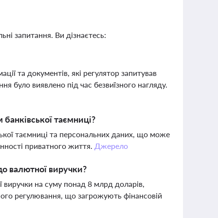
ьні запитання. Ви дізнаєтесь:
ції та документів, які регулятор запитував
ня було виявлено під час безвиїзного нагляду.
м банківської таємниці?
вської таємниці та персональних даних, що може
анності приватного життя.
Джерело
до валютної виручки?
 виручки на суму понад 8 млрд доларів,
ного регулювання, що загрожують фінансовій