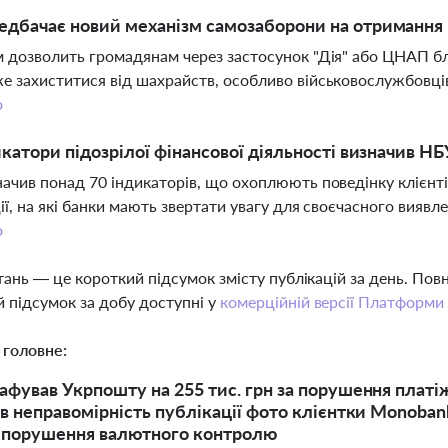
дбачає новий механізм самозаборони на отримання к
 дозволить громадянам через застосунок "Дія" або ЦНАП бл
 захиститися від шахрайств, особливо військовослужбовців
о
икатори підозрілої фінансової діяльності визначив НБ
ачив понад 70 індикаторів, що охоплюють поведінку клієнтів,
ії, на які банки мають звертати увагу для своєчасного виявл
о
тань — це короткий підсумок змісту публікацій за день. По
 підсумок за добу доступні у
комерційній версії Платформи
 головне:
фував Укрпошту на 255 тис. грн за порушення платі
в неправомірність публікації фото клієнтки Monobank
 порушення валютного контролю