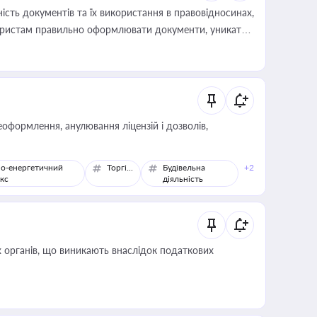
сть документів та їх використання в правовідносинах,
а юристам правильно оформлювати документи, уникати
влади та контрагентами
оформлення, анулювання ліцензій і дозволів,
о-енергетичний
Торгівля
Будівельна
+2
кс
діяльність
 органів, що виникають внаслідок податкових