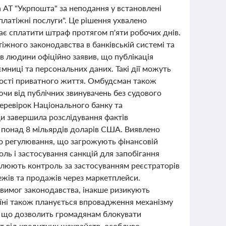
а АТ "Укрпошта" за неподання у встановлені
платіжні послуги". Це рішення ухвалено
має сплатити штраф протягом п'яти робочих днів.
жного законодавства в банківській системі та
в людини офіційно заявив, що публікація
ємниці та персональних даних. Такі дії можуть
ності приватного життя. Омбудсман також
ючи від публічних звинувачень без судового
перевірок Національного банку та
ди завершила розслідування фактів
 понад 8 мільярдів доларів США. Виявлено
о регулювання, що загрожують фінансовій
ль і застосування санкцій для запобігання
илюють контроль за застосуванням реєстраторів
ежів та продажів через маркетплейси.
 вимог законодавства, інакше ризикують
аїні також планується впровадження механізму
, що дозволить громадянам блокувати
ст від кредитних шахрайств, особливо