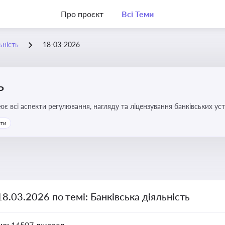
Про проєкт
Всі Теми
ьність
18-03-2026
ь
ює всі аспекти регулювання, нагляду та ліцензування банківських ус
уги
18.03.2026 по темі: Банківська діяльність
но:
14507 джерел