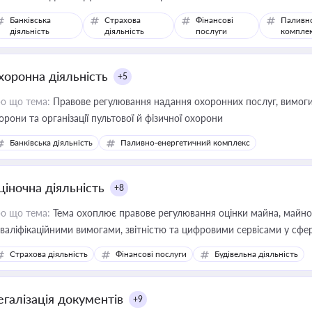
Банківська
Страхова
Фінансові
Паливн
діяльність
діяльність
послуги
компле
хоронна діяльність
+5
о що тема:
Правове регулювання надання охоронних послуг, вимоги д
орони та організації пультової й фізичної охорони
Банківська діяльність
Паливно-енергетичний комплекс
ціночна діяльність
+8
о що тема:
Тема охоплює правове регулювання оцінки майна, майнови
кваліфікаційними вимогами, звітністю та цифровими сервісами у сфер
дійних змін у цій сфері корисне для власника бізнесу, керівника, юр
Страхова діяльність
Фінансові послуги
Будівельна діяльність
иватизації, оренди державного майна, корпоративних угод і перевірки
егалізація документів
+9