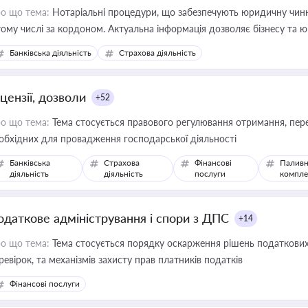
о що тема:
Нотаріальні процедури, що забезпечують юридичну чинні
тому числі за кордоном. Актуальна інформація дозволяє бізнесу т
зиків недійсності та забезпечувати їх належне прийняття органами 
Банківська діяльність
Страхова діяльність
цензії, дозволи
+52
о що тема:
Тема стосується правового регулювання отримання, пере
обхідних для провадження господарської діяльності
Банківська
Страхова
Фінансові
Паливн
діяльність
діяльність
послуги
компле
одаткове адміністрування і спори з ДПС
+14
о що тема:
Тема стосується порядку оскарження рішень податкових
ревірок, та механізмів захисту прав платників податків
Фінансові послуги