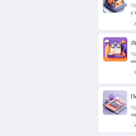
Пр
у 
ри
Лі
Пр
не
П
Пр
пе