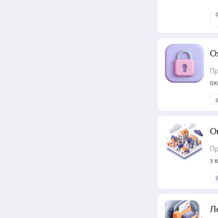
О
Пр
ох
О
Пр
з 
ме
пр
Л