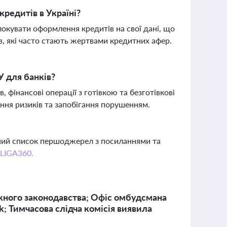
редитів в Україні?
окувати оформлення кредитів на свої дані, що
, які часто стають жертвами кредитних афер.
У для банків?
 фінансові операції з готівкою та безготівкові
ення ризиків та запобігання порушенням.
вний список першоджерел з посиланнями та
 LIGA360.
жного законодавства; Офіс омбудсмана
; Тимчасова слідча комісія виявила