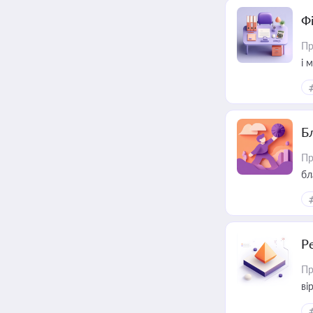
Ф
Пр
і 
Б
Пр
бл
Р
Пр
ві