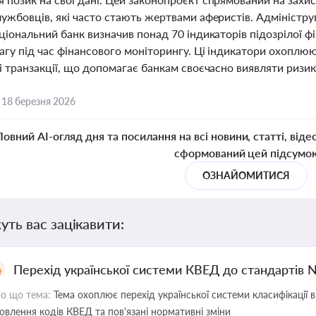
лужбовців, які часто стають жертвами аферистів. Адміністр
ціональний банк визначив понад 70 індикаторів підозрілої фі
агу під час фінансового моніторингу. Ці індикатори охоплюют
і транзакції, що допомагає банкам своєчасно виявляти ризи
,
18 березня 2026
Повний AI-огляд дня та посилання на всі новини, статті, віде
сформований цей підсумо
ОЗНАЙОМИТИСЯ
уть вас зацікавити:
Перехід української системи КВЕД до стандартів 
о що тема:
Тема охоплює перехід української системи класифікації в
овлення кодів КВЕД та пов'язані нормативні зміни