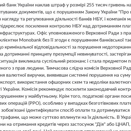
й банк України наклав штраф у розмірі 255 тисяч гривень н
итуваних документів, що є порушенням Закону України "Про 
 нагляду та регулювання діяльності банків НБУ, і компанія 
 підкреслює посилення контролю НБУ над дотриманням платі
інфраструктурах. Офіс уповноваженого Верховної Ради з пра
клієнтки Monobank без її згоди є порушенням банківської та
до кримінальної відповідальності за порушення недоторкан
а дотриманні принципу презумпції невинуватості, застеріга
ситуація викликала суспільний резонанс і стала предметом 
ного з прав людини. Тимчасова слідча комісія Верховної Ра
ня валютної виручки, виявивши системні порушення на суму
експорт, використання офшорних схем та недоліки валютног
і України. Комісія рекомендує посилити законодавчий контро
орушенням у майбутньому. Крім того, податкові органи пос
их операцій (РРО), особливо у випадках безготівкових плат
 зобов'язані ідентифікувати спосіб оплати та дотримуватися
трафами, що може суттєво вплинути на їх діяльність. В Укр
ни на отримання кредитів через застосунок "Дія" або ЦНАП
 позик на свої дані. Цей законопроєкт спрямований на захи