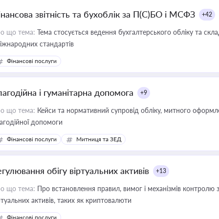
інансова звітність та бухоблік за П(С)БО і МСФЗ
+42
о що тема:
Тема стосується ведення бухгалтерського обліку та скла
міжнародних стандартів
Фінансові послуги
лагодійна і гуманітарна допомога
+9
о що тема:
Кейси та нормативний супровід обліку, митного оформлен
агодійної допомоги
Фінансові послуги
Митниця та ЗЕД
егулювання обігу віртуальних активів
+13
о що тема:
Про встановлення правил, вимог і механізмів контролю 
ртуальних активів, таких як криптовалюти
Фінансові послуги