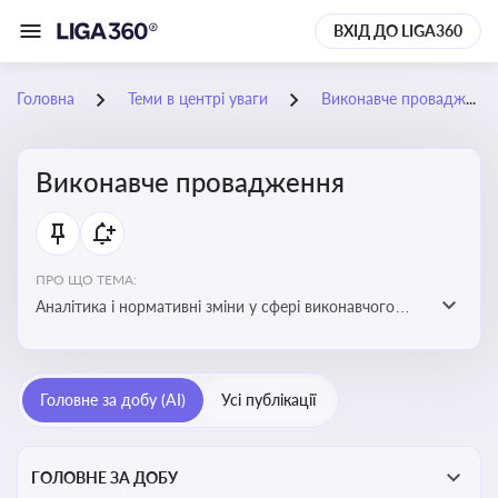
ВХІД ДО LIGA360
Головна
Теми в центрі уваги
Виконавче провадження
Виконавче провадження
ПРО ЩО ТЕМА:
Аналітика і нормативні зміни у сфері виконавчого
провадження та примусового виконання рішень:
огляди по виконавчих документах, відкриттю та
завершенню проваджень, діяльності державних і
Головне за добу (AI)
Усі публікації
приватних виконавців
ГОЛОВНЕ ЗА ДОБУ