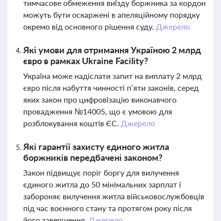
тимчасове обмеження виїзду боржника за кордон
можуть бути оскаржені в апеляційному порядку
окремо від основного рішення суду.
Джерело
Які умови для отримання Україною 2 млрд
євро в рамках Ukraine Facility?
Україна може надіслати запит на виплату 2 млрд
євро після набуття чинності п’яти законів, серед
яких закон про цифровізацію виконавчого
провадження №14005, що є умовою для
розблокування коштів ЄС.
Джерело
Які гарантії захисту єдиного житла
боржників передбачені законом?
Закон підвищує поріг боргу для вилучення
єдиного житла до 50 мінімальних зарплат і
забороняє вилучення житла військовослужбовців
під час воєнного стану та протягом року після
його завершення.
Джерело