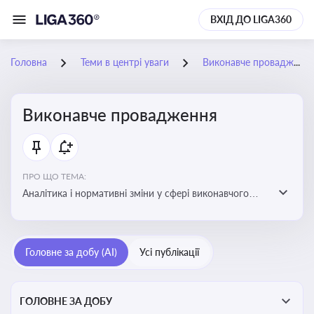
ВХІД ДО LIGA360
Головна
Теми в центрі уваги
Виконавче провадження
Виконавче провадження
ПРО ЩО ТЕМА:
Аналітика і нормативні зміни у сфері виконавчого
провадження та примусового виконання рішень:
огляди по виконавчих документах, відкриттю та
завершенню проваджень, діяльності державних і
Головне за добу (AI)
Усі публікації
приватних виконавців
ГОЛОВНЕ ЗА ДОБУ