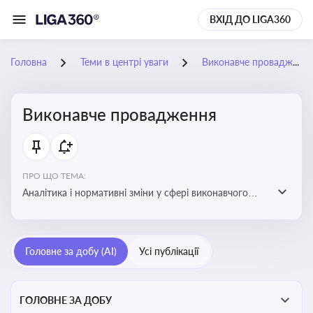
ВХІД ДО LIGA360
Головна
Теми в центрі уваги
Виконавче провадження
Виконавче провадження
ПРО ЩО ТЕМА:
Аналітика і нормативні зміни у сфері виконавчого
провадження та примусового виконання рішень:
огляди по виконавчих документах, відкриттю та
завершенню проваджень, діяльності державних і
Головне за добу (AI)
Усі публікації
приватних виконавців
ГОЛОВНЕ ЗА ДОБУ