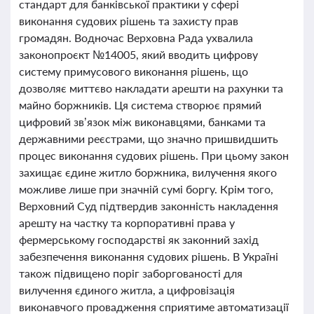
стандарт для банківської практики у сфері
виконання судових рішень та захисту прав
громадян. Водночас Верховна Рада ухвалила
законопроєкт №14005, який вводить цифрову
систему примусового виконання рішень, що
дозволяє миттєво накладати арешти на рахунки та
майно боржників. Ця система створює прямий
цифровий зв’язок між виконавцями, банками та
державними реєстрами, що значно пришвидшить
процес виконання судових рішень. При цьому закон
захищає єдине житло боржника, вилучення якого
можливе лише при значній сумі боргу. Крім того,
Верховний Суд підтвердив законність накладення
арешту на частку та корпоративні права у
фермерському господарстві як законний захід
забезпечення виконання судових рішень. В Україні
також підвищено поріг заборгованості для
вилучення єдиного житла, а цифровізація
виконавчого провадження сприятиме автоматизації