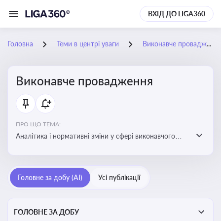
ВХІД ДО LIGA360
Головна
Теми в центрі уваги
Виконавче провадження
Виконавче провадження
ПРО ЩО ТЕМА:
Аналітика і нормативні зміни у сфері виконавчого
провадження та примусового виконання рішень:
огляди по виконавчих документах, відкриттю та
завершенню проваджень, діяльності державних і
Головне за добу (AI)
Усі публікації
приватних виконавців
ГОЛОВНЕ ЗА ДОБУ