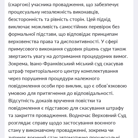
(скаргою) учасника провадження, що забезпечує
процесуальну незалежність виконавців,
безсторонність та рівність сторін. Цей підхід
виключає можливість самостійних перевірок без
формальної підстави, що відповідає принципам
верховенства права та диспозитивності. У сфері
примусового виконання судових рішень суди також
звертають увагу на дотримання процедурних вимог.
Зокрема, Івано-Франківський міський суд скасував
штраф територіального центру комплектування
через порушення процедури належного
повідомлення особи про виклик, що є обов’язковою
умовою для притягнення до відповідальності.
Відсутність доказів вручення повістки та
повідомлення є підставою для скасування штрафу
та закриття провадження. Водночас Верховний Суд
розглядає справу щодо застосування воєнного
стану у виконавчому провадженні, зокрема чи
зупиняє воєнний стан автоматично процесуальні