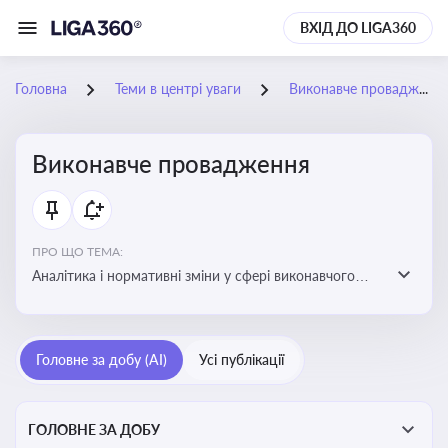
ВХІД ДО LIGA360
Головна
Теми в центрі уваги
Виконавче провадження
Виконавче провадження
ПРО ЩО ТЕМА:
Аналітика і нормативні зміни у сфері виконавчого
провадження та примусового виконання рішень:
огляди по виконавчих документах, відкриттю та
завершенню проваджень, діяльності державних і
Головне за добу (AI)
Усі публікації
приватних виконавців
ГОЛОВНЕ ЗА ДОБУ