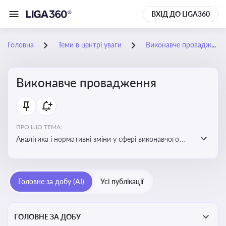
ВХІД ДО LIGA360
Головна
Теми в центрі уваги
Виконавче провадження
Виконавче провадження
ПРО ЩО ТЕМА:
Аналітика і нормативні зміни у сфері виконавчого
провадження та примусового виконання рішень:
огляди по виконавчих документах, відкриттю та
завершенню проваджень, діяльності державних і
Головне за добу (AI)
Усі публікації
приватних виконавців
ГОЛОВНЕ ЗА ДОБУ