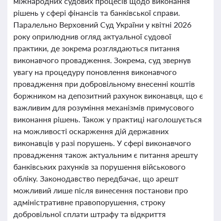
міжнародних судових процесів щодо виконання
рішень у сфері фінансів та банківської справи.
Паралельно Верховний Суд України у квітні 2026
року оприлюднив огляд актуальної судової
практики, де зокрема розглядаються питання
виконавчого провадження. Зокрема, суд звернув
увагу на процедуру поновлення виконавчого
провадження при добровільному внесенні коштів
боржником на депозитний рахунок виконавця, що є
важливим для розуміння механізмів примусового
виконання рішень. Також у практиці наголошується
на можливості оскарження дій державних
виконавців у разі порушень. У сфері виконавчого
провадження також актуальним є питання арешту
банківських рахунків за порушення військового
обліку. Законодавство передбачає, що арешт
можливий лише після винесення постанови про
адміністративне правопорушення, строку
добровільної сплати штрафу та відкриття