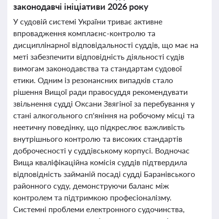
законодавчі ініціативи 2026 року
У судовій системі України триває активне
впровадження комплаєнс-контролю та
дисциплінарної відповідальності суддів, що має на
меті забезпечити відповідність діяльності судів
вимогам законодавства та стандартам судової
етики. Одним із резонансних випадків стало
рішення Вищої ради правосуддя рекомендувати
звільнення судді Оксани Звягіної за перебування у
стані алкогольного сп'яніння на робочому місці та
неетичну поведінку, що підкреслює важливість
внутрішнього контролю та високих стандартів
доброчесності у суддівському корпусі. Водночас
Вища кваліфікаційна комісія суддів підтвердила
відповідність займаній посаді судді Баранівського
районного суду, демонструючи баланс між
контролем та підтримкою професіоналізму.
Системні проблеми електронного судочинства,