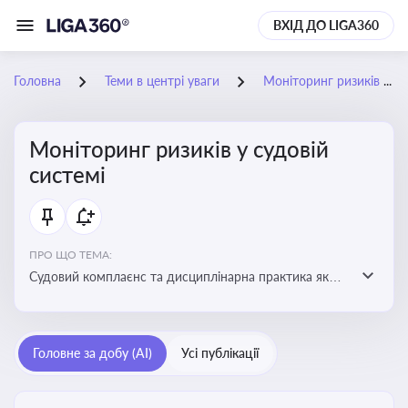
ВХІД ДО LIGA360
Головна
Теми в центрі уваги
Моніторинг ризиків у судовій системі
Моніторинг ризиків у судовій
системі
ПРО ЩО ТЕМА:
Судовий комплаєнс та дисциплінарна практика як
спосіб оцінювати доброчесність суддів, виявляти
юридичні та репутаційні ризики і приймати
обґрунтовані рішення під час судових спорів та
Головне за добу (AI)
Усі публікації
комплаєнс-перевірок