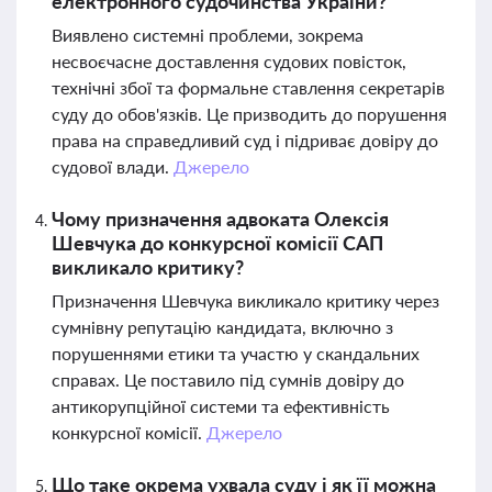
електронного судочинства України?
Виявлено системні проблеми, зокрема
несвоєчасне доставлення судових повісток,
технічні збої та формальне ставлення секретарів
суду до обов'язків. Це призводить до порушення
права на справедливий суд і підриває довіру до
судової влади.
Джерело
Чому призначення адвоката Олексія
Шевчука до конкурсної комісії САП
викликало критику?
Призначення Шевчука викликало критику через
сумнівну репутацію кандидата, включно з
порушеннями етики та участю у скандальних
справах. Це поставило під сумнів довіру до
антикорупційної системи та ефективність
конкурсної комісії.
Джерело
Що таке окрема ухвала суду і як її можна