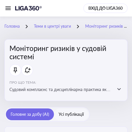
ВХІД ДО LIGA360
Головна
Теми в центрі уваги
Моніторинг ризиків у судовій системі
Моніторинг ризиків у судовій
системі
ПРО ЩО ТЕМА:
Судовий комплаєнс та дисциплінарна практика як
спосіб оцінювати доброчесність суддів, виявляти
юридичні та репутаційні ризики і приймати
обґрунтовані рішення під час судових спорів та
Головне за добу (AI)
Усі публікації
комплаєнс-перевірок