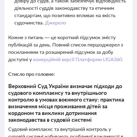
довіру до судів, а також забезпечує відповідність
діяльності суддів законодавству та етичним
стандартам, що позитивно впливає на якість
судочинства.
Джерело
Кожне з питань — це короткий підсумок змісту
публікацій за день. Повний список першоджерел з
посиланнями та розширений підсумок за добу
доступні у
комерційній версії Платформи LIGA360.
Стисло про головне:
Верховний Суд України визначає підходи до
судового комплаєнсу та внутрішнього
контролю в умовах воєнного стану: практика
визначення місця проживання дітей за
кордоном та виклики дотримання
законодавства в судовій системі
Судовий комплаєнс та внутрішній контроль у
судовій системі набувають особливої важливості в