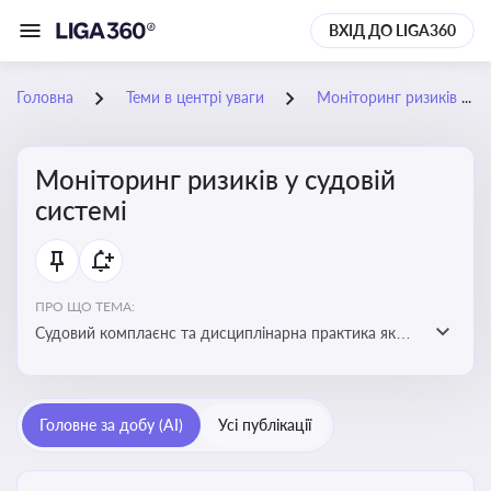
ВХІД ДО LIGA360
Головна
Теми в центрі уваги
Моніторинг ризиків у судовій системі
Моніторинг ризиків у судовій
системі
ПРО ЩО ТЕМА:
Судовий комплаєнс та дисциплінарна практика як
спосіб оцінювати доброчесність суддів, виявляти
юридичні та репутаційні ризики і приймати
обґрунтовані рішення під час судових спорів та
Головне за добу (AI)
Усі публікації
комплаєнс-перевірок