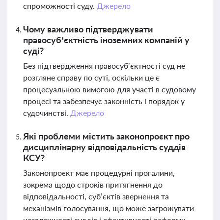
спроможності суду.
Джерело
Чому важливо підтверджувати
правосуб’єктність іноземних компаній у
суді?
Без підтвердження правосуб’єктності суд не
розгляне справу по суті, оскільки це є
процесуальною вимогою для участі в судовому
процесі та забезпечує законність і порядок у
судочинстві.
Джерело
Які проблеми містить законопроєкт про
дисциплінарну відповідальність суддів
КСУ?
Законопроєкт має процедурні прогалини,
зокрема щодо строків притягнення до
відповідальності, суб’єктів звернення та
механізмів голосування, що може загрожувати
незалежності суддів і ефективності реформи.