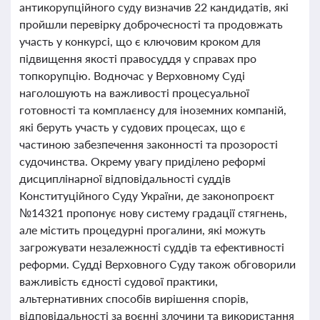
антикорупційного суду визначив 22 кандидатів, які
пройшли перевірку доброчесності та продовжать
участь у конкурсі, що є ключовим кроком для
підвищення якості правосуддя у справах про
топкорупцію. Водночас у Верховному Суді
наголошують на важливості процесуальної
готовності та комплаєнсу для іноземних компаній,
які беруть участь у судових процесах, що є
частиною забезпечення законності та прозорості
судочинства. Окрему увагу приділено реформі
дисциплінарної відповідальності суддів
Конституційного Суду України, де законопроєкт
№14321 пропонує нову систему градації стягнень,
але містить процедурні прогалини, які можуть
загрожувати незалежності суддів та ефективності
реформи. Судді Верховного Суду також обговорили
важливість єдності судової практики,
альтернативних способів вирішення спорів,
відповідальності за воєнні злочини та використання