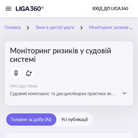
ВХІД ДО LIGA360
Головна
Теми в центрі уваги
Моніторинг ризиків у судовій системі
Моніторинг ризиків у судовій
системі
ПРО ЩО ТЕМА:
Судовий комплаєнс та дисциплінарна практика як
спосіб оцінювати доброчесність суддів, виявляти
юридичні та репутаційні ризики і приймати
обґрунтовані рішення під час судових спорів та
Головне за добу (AI)
Усі публікації
комплаєнс-перевірок