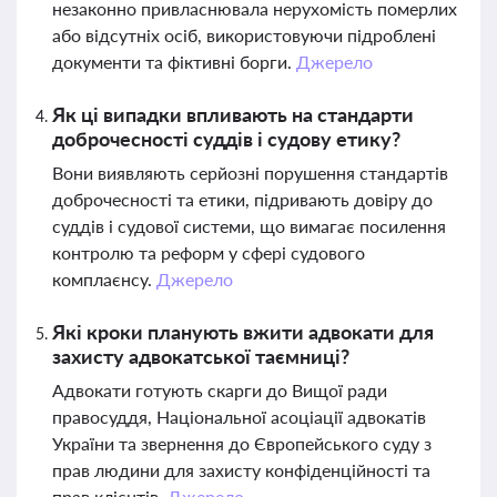
незаконно привласнювала нерухомість померлих
або відсутніх осіб, використовуючи підроблені
документи та фіктивні борги.
Джерело
Як ці випадки впливають на стандарти
доброчесності суддів і судову етику?
Вони виявляють серйозні порушення стандартів
доброчесності та етики, підривають довіру до
суддів і судової системи, що вимагає посилення
контролю та реформ у сфері судового
комплаєнсу.
Джерело
Які кроки планують вжити адвокати для
захисту адвокатської таємниці?
Адвокати готують скарги до Вищої ради
правосуддя, Національної асоціації адвокатів
України та звернення до Європейського суду з
прав людини для захисту конфіденційності та
прав клієнтів.
Джерело