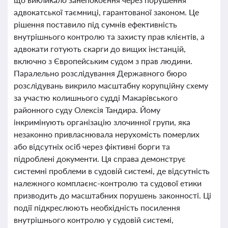
адвокатської таємниці, гарантованої законом. Це
рішення поставило під сумнів ефективність
внутрішнього контролю та захисту прав клієнтів, а
адвокати готують скарги до вищих інстанцій,
включно з Європейським судом з прав людини.
Паралельно розслідування Державного бюро
розслідувань викрило масштабну корупційну схему
за участю колишнього судді Макарівського
районного суду Олексія Тандира. Йому
інкримінують організацію злочинної групи, яка
незаконно привласнювала нерухомість померлих
або відсутніх осіб через фіктивні борги та
підроблені документи. Ця справа демонструє
системні проблеми в судовій системі, де відсутність
належного комплаєнс-контролю та судової етики
призводить до масштабних порушень законності. Ці
події підкреслюють необхідність посилення
внутрішнього контролю у судовій системі,