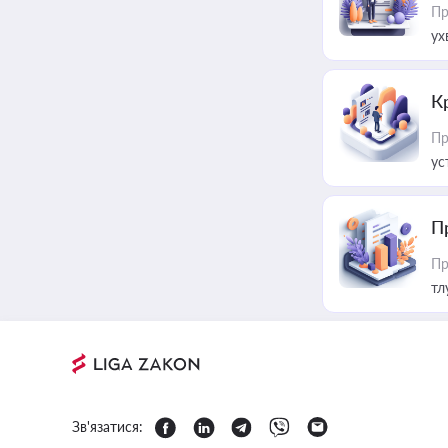
Пр
ух
К
Пр
ус
П
Пр
тл
Зв'язатися: