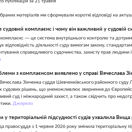
26 публікацій за 21 травня
ібраних матеріалів ми сформували короткі відповіді на актуал
 судовий комплаєнс і чому він важливий у судовій с
комплаєнс — це система внутрішнього контролю та дотрима
ує відповідність діяльності суду вимогам закону, стандартам
нтування справедливого судочинства, захисту прав людини і 
о
блеми з комплаєнсом виявлено у справі Вячеслава Зі
 Вячеслава Зінченка суддя Шевченківського районного суду 
 судових рішень, що унеможливлює звернення до Європейсь
ивий суд і міжнародний захист, а також свідчить про недот
етики.
Джерело
ни у територіальній підсудності судів ухвалила Вища
а правосуддя з 1 червня 2026 року змінила територіальну п