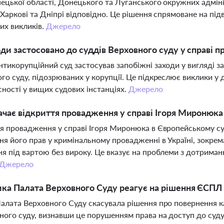
ецької області, Донецького та Луганського окружних адмініс
 Харкові та Дніпрі відповідно. Це рішення спрямоване на пі
их викликів.
Джерело
оди застосовано до суддів Верховного суду у справі п
тикорупційний суд застосував запобіжні заходи у вигляді зас
го суду, підозрюваних у корупції. Це підкреслює виклики у
ності у вищих судових інстанціях.
Джерело
чає відкриття провадження у справі Ігоря Миронюка
я провадження у справі Ігоря Миронюка в Європейському су
я його прав у кримінальному провадженні в Україні, зокрем
я під вартою без вироку. Це вказує на проблеми з дотриман
Джерело
ка Палата Верховного Суду реагує на рішення ЄСПЛ 
алата Верховного Суду скасувала рішення про повернення ка
ного суду, визнавши це порушенням права на доступ до су