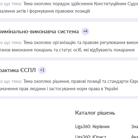
о що тема:
Тема охоплює порядок здійснення Конституційним Судом
валення актів і формування правових позицій
римінально-виконавча система
+4
о що тема:
Тема охоплює організацію та правове регулювання викона
танов виконання покарань та статус осіб, які відбувають покарання
рактика ЄСПЛ
+1
о що тема:
Тема охоплює рішення, правові позиції та стандарти Євр
умачення прав людини і застосування норм права в Україні
Каталог рішень
Liga360: Керівник
Зн
Liga360: Юрист
Ак