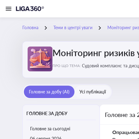
Головна
Теми в центрі уваги
Моніторинг ризи
Моніторинг ризиків 
Судовий комплаєнс та дисци
ПРО ЩО ТЕМА:
обґрунтовані рішення під ч
Головне за добу (AI)
Усі публікації
ГОЛОВНЕ ЗА ДОБУ
Головне за 
Головне за сьогодні
Опрацьова
06 серпня 2026