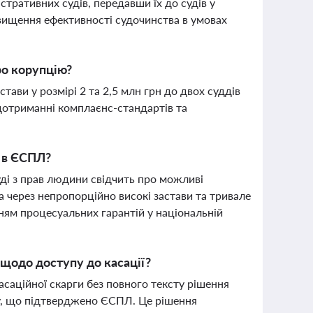
тративних судів, передавши їх до судів у
двищення ефективності судочинства в умовах
ро корупцію?
тави у розмірі 2 та 2,5 млн грн до двох суддів
 дотриманні комплаєнс-стандартів та
 в ЄСПЛ?
ді з прав людини свідчить про можливі
а через непропорційно високі застави та тривале
ням процесуальних гарантій у національній
щодо доступу до касації?
саційної скарги без повного тексту рішення
ду, що підтверджено ЄСПЛ. Це рішення