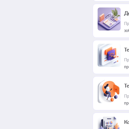
Д
Пр
зо
T
Пр
пр
T
Пр
пр
К