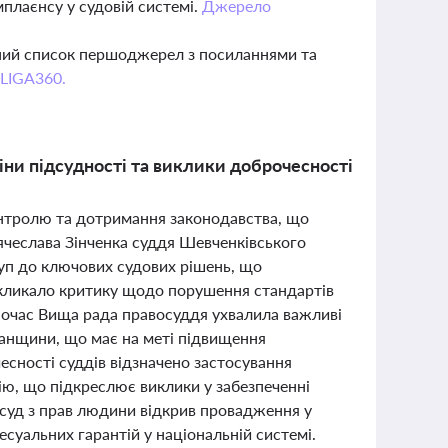
плаєнсу у судовій системі.
Джерело
вний список першоджерел з посиланнями та
 LIGA360.
іни підсудності та виклики доброчесності
контролю та дотримання законодавства, що
Вячеслава Зінченка суддя Шевченківського
уп до ключових судових рішень, що
кликало критику щодо порушення стандартів
дночас Вища рада правосуддя ухвалила важливі
ганщини, що має на меті підвищення
есності суддів відзначено застосування
цію, що підкреслює виклики у забезпеченні
й суд з прав людини відкрив провадження у
суальних гарантій у національній системі.