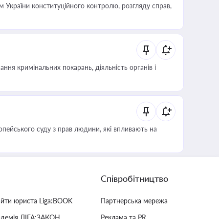
 України конституційного контролю, розгляду справ,
ння кримінальних покарань, діяльність органів і
опейського суду з прав людини, які впливають на
Співробітництво
айти юриста Liga:BOOK
Партнерська мережа
адемія ЛІГА:ЗАКОН
Реклама та PR