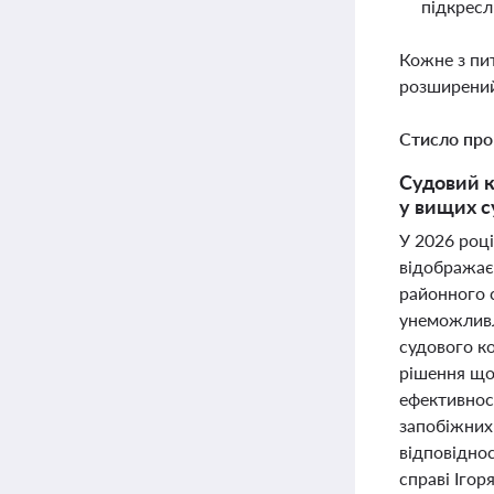
підкресл
Кожне з пи
розширений
Стисло про
Судовий к
у вищих с
У 2026 році
відображаєт
районного 
унеможливл
судового к
рішення що
ефективност
запобіжних 
відповіднос
справі Іго