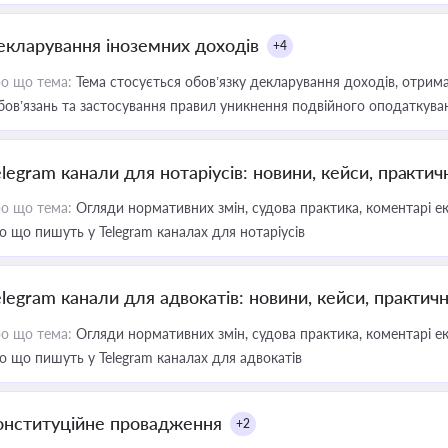
екларування іноземних доходів
+4
о що тема:
Тема стосується обов’язку декларування доходів, отрим
бов’язань та застосування правил уникнення подвійного оподаткува
elegram канали для нотаріусів: новини, кейси, практич
о що тема:
Огляди нормативних змін, судова практика, коментарі екс
о що пишуть у Telegram каналах для нотаріусів
elegram канали для адвокатів: новини, кейси, практич
о що тема:
Огляди нормативних змін, судова практика, коментарі екс
о що пишуть у Telegram каналах для адвокатів
онституційне провадження
+2