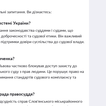
ьні запитання. Ви дізнаєтесь:
истемі України?
ння законодавства суддями і судами, що
 доброчесності та судової етики. Він важливий
підтримки довіри суспільства до судової влади.
нченка?
Львова частково блокував доступ захисту до
кого суду з прав людини. Це порушує право на
римання стандартів судового комплаєнсу та
 рада правосуддя?
ідсудність справ Слов'янського міськрайонного