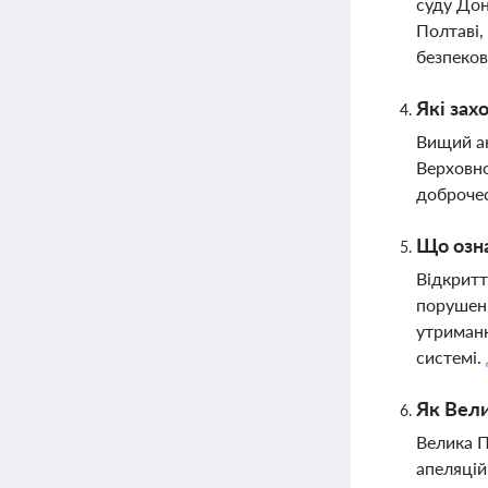
суду Дон
Полтаві,
безпеков
Які зах
Вищий ан
Верховно
доброчес
Що озна
Відкритт
порушенн
утриманн
системі.
Як Вели
Велика П
апеляцій