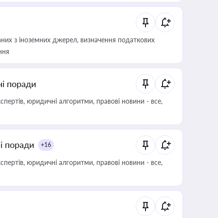
аних з іноземних джерел, визначення податкових
ння
ні поради
пертів, юридичні алгоритми, правові новини - все,
ні поради
+16
пертів, юридичні алгоритми, правові новини - все,