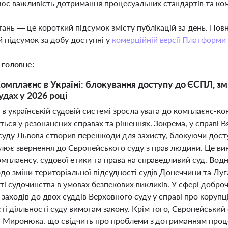
ює важливість дотримання процесуальних стандартів та ком
тань — це короткий підсумок змісту публікацій за день. По
 підсумок за добу доступні у
комерційній версії Платформи
 головне:
омплаєнс в Україні: блокування доступу до ЄСПЛ, зм
удах у 2026 році
 в українській судовій системі зросла увага до комплаєнс-
ься у резонансних справах та рішеннях. Зокрема, у справі 
суду Львова створив перешкоди для захисту, блокуючи дост
ює звернення до Європейського суду з прав людини. Це ви
омплаєнсу, судової етики та права на справедливий суд. Во
до зміни територіальної підсудності судів Донеччини та Лу
і судочинства в умовах безпекових викликів. У сфері доброч
заходів до двох суддів Верховного суду у справі про коруп
ті діяльності суду вимогам закону. Крім того, Європейськи
ря Миронюка, що свідчить про проблеми з дотриманням проце