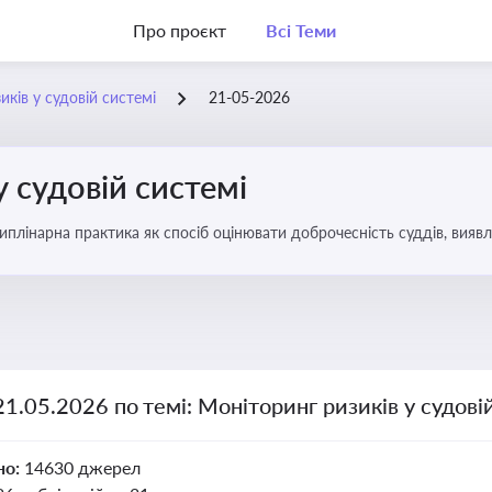
Про проєкт
Всі Теми
ків у судовій системі
21-05-2026
у судовій системі
плінарна практика як спосіб оцінювати доброчесність суддів, виявл
ас судових спорів та комплаєнс-перевірок
21.05.2026 по темі: Моніторинг ризиків у судові
но:
14630 джерел