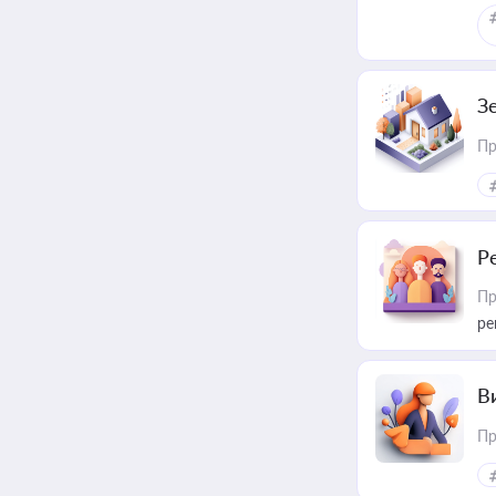
З
Пр
Р
Пр
ре
В
Пр