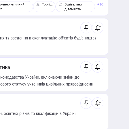
о-енергетичний
Торгівля
Будівельна
+10
кс
діяльність
я та введення в експлуатацію об’єктів будівництва
итика
конодавства України, включаючи зміни до
ового статусу учасників цивільних правовідносин
світніх рівнів та кваліфікацій в Україні