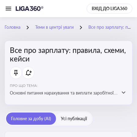
ВХІД ДО LIGA360
Головна
Теми в центрі уваги
Все про зарплату: правила, схеми, кейси
Все про зарплату: правила, схеми,
кейси
ПРО ЩО ТЕМА:
Основні питання нарахування та виплати заробітної
плати. Аналіз публікацій, що стосуються порушень
при нарахуванні заробітної плати та виявлення
інформації про можливі схеми зловживань
Головне за добу (AI)
Усі публікації