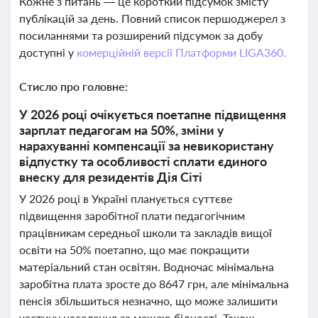
Кожне з питань — це короткий підсумок змісту
публікацій за день. Повний список першоджерел з
посиланнями та розширений підсумок за добу
доступні у
комерційній версії Платформи LIGA360.
Стисло про головне:
У 2026 році очікується поетапне підвищення
зарплат педагогам на 50%, зміни у
нарахуванні компенсації за невикористану
відпустку та особливості сплати єдиного
внеску для резидентів Дія Сіті
У 2026 році в Україні планується суттєве
підвищення заробітної плати педагогічним
працівникам середньої школи та закладів вищої
освіти на 50% поетапно, що має покращити
матеріальний стан освітян. Водночас мінімальна
заробітна плата зросте до 8647 грн, але мінімальна
пенсія збільшиться незначно, що може залишити
частину населення за межею бідності. Також