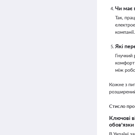
Чи має 
Так, пра
електрое
компанії
Які пер
Гнучкий 
комфорт 
між роб
Кожне з пи
розширений
Стисло про
Ключові в
обов’язки
В Україні 