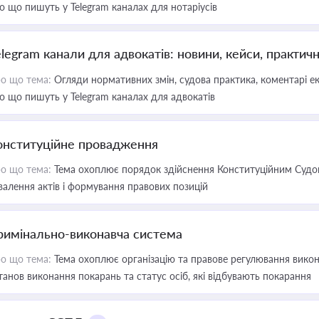
о що пишуть у Telegram каналах для нотаріусів
elegram канали для адвокатів: новини, кейси, практич
о що тема:
Огляди нормативних змін, судова практика, коментарі екс
о що пишуть у Telegram каналах для адвокатів
онституційне провадження
о що тема:
Тема охоплює порядок здійснення Конституційним Судом
валення актів і формування правових позицій
римінально-виконавча система
о що тема:
Тема охоплює організацію та правове регулювання викона
танов виконання покарань та статус осіб, які відбувають покарання