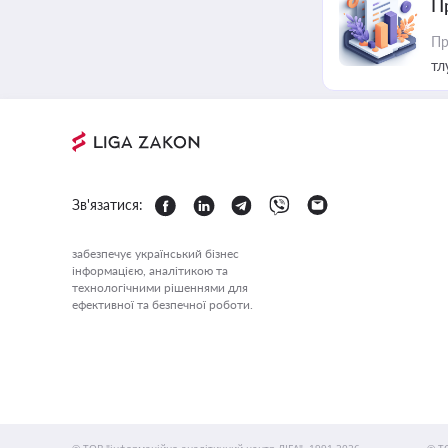
П
Пр
тл
Зв'язатися:
забезпечує український бізнес
інформацією, аналітикою та
технологічними рішеннями для
ефективної та безпечної роботи.