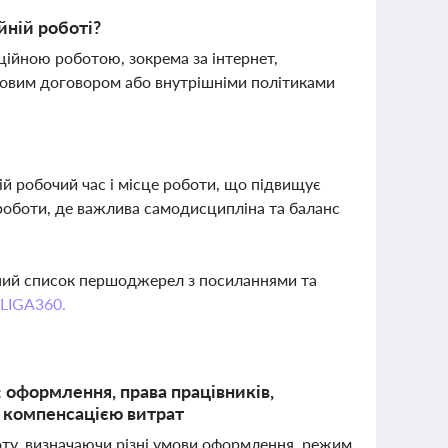
йній роботі?
нційною роботою, зокрема за інтернет,
удовим договором або внутрішніми політиками
й робочий час і місце роботи, що підвищує
роботи, де важлива самодисципліна та баланс
вний список першоджерел з посиланнями та
 LIGA360.
: оформлення, права працівників,
з компенсацією витрат
оту, визначаючи різні умови оформлення, режим