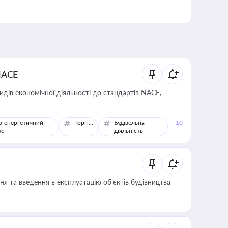
NACE
идів економічної діяльності до стандартів NACE,
о-енергетичний
Торгівля
Будівельна
+10
кс
діяльність
я та введення в експлуатацію об’єктів будівництва