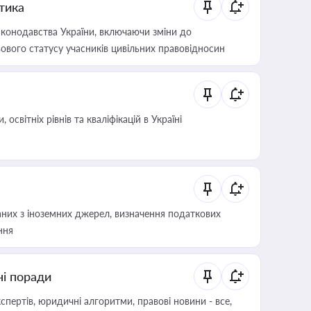
итика
конодавства України, включаючи зміни до
ового статусу учасників цивільних правовідносин
світніх рівнів та кваліфікацій в Україні
аних з іноземних джерел, визначення податкових
ння
ні поради
пертів, юридичні алгоритми, правові новини - все,