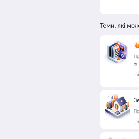
Теми, які мож
Пр
он
З
Пр