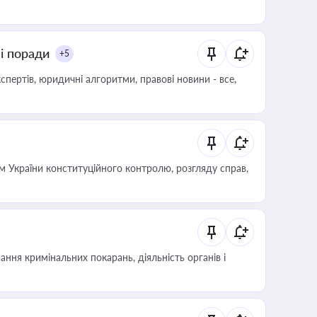
ні поради
+5
пертів, юридичні алгоритми, правові новини - все,
 України конституційного контролю, розгляду справ,
ння кримінальних покарань, діяльність органів і