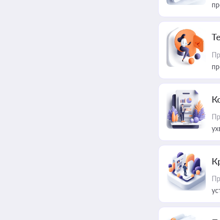
пр
T
Пр
пр
К
Пр
ух
К
Пр
ус