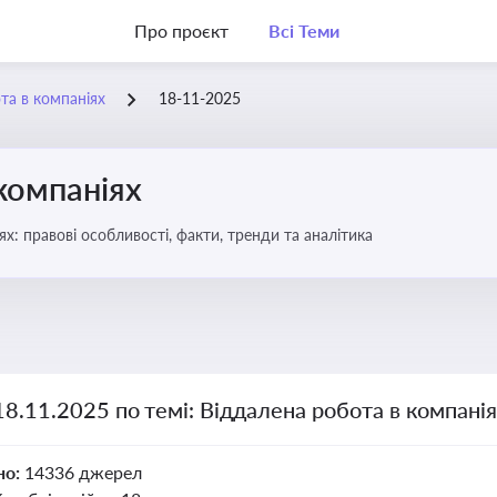
Про проєкт
Всі Теми
та в компаніях
18-11-2025
компаніях
бота в компаніях: правові особливості, факти, тренди та аналітика
18.11.2025 по темі: Віддалена робота в компані
но:
14336 джерел