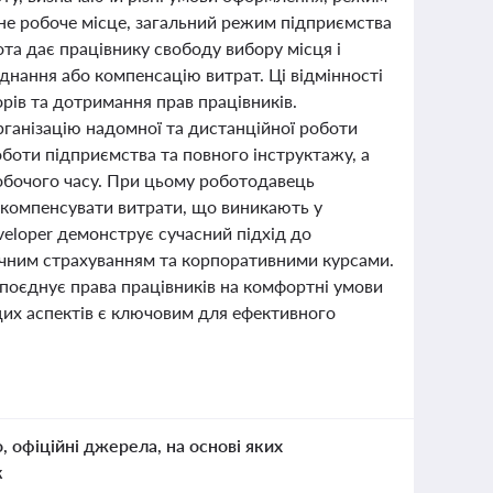
ане робоче місце, загальний режим підприємства
та дає працівнику свободу вибору місця і
ладнання або компенсацію витрат. Ці відмінності
ів та дотримання прав працівників.
рганізацію надомної та дистанційної роботи
боти підприємства та повного інструктажу, а
робочого часу. При цьому роботодавець
о компенсувати витрати, що виникають у
eveloper демонструє сучасний підхід до
ичним страхуванням та корпоративними курсами.
 поєднує права працівників на комфортні умови
цих аспектів є ключовим для ефективного
о, офіційні джерела, на основі яких
к