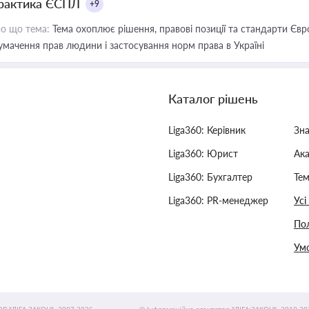
рактика ЄСПЛ
+9
о що тема:
Тема охоплює рішення, правові позиції та стандарти Євр
умачення прав людини і застосування норм права в Україні
Каталог рішень
Liga360: Керівник
Зн
Liga360: Юрист
Ак
Liga360: Бухгалтер
Тем
Liga360: PR-менеджер
Усі
Пол
Умо