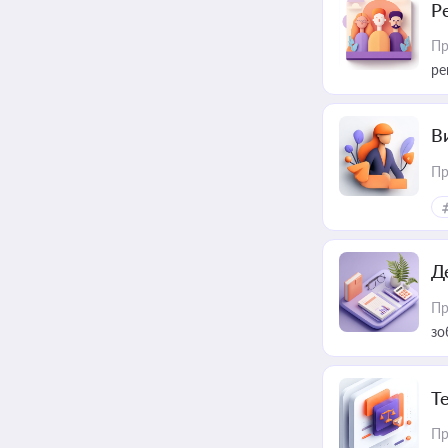
Р
Пр
ре
В
Пр
Д
Пр
зо
T
Пр