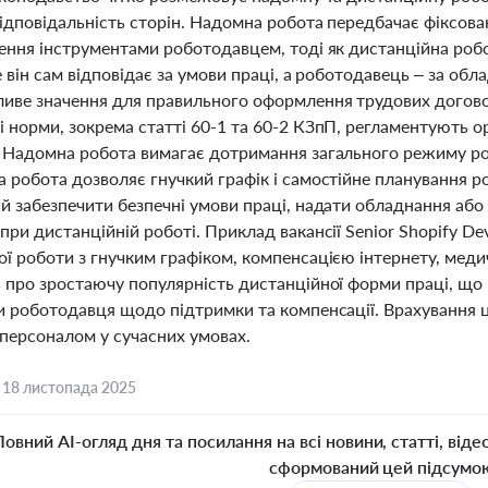
відповідальність сторін. Надомна робота передбачає фіксов
ення інструментами роботодавцем, тоді як дистанційна робо
е він сам відповідає за умови праці, а роботодавець – за об
иве значення для правильного оформлення трудових договор
 норми, зокрема статті 60-1 та 60-2 КЗпП, регламентують о
. Надомна робота вимагає дотримання загального режиму ро
а робота дозволяє гнучкий графік і самостійне планування 
ий забезпечити безпечні умови праці, надати обладнання аб
при дистанційній роботі. Приклад вакансії Senior Shopify D
ої роботи з гнучким графіком, компенсацією інтернету, мед
ь про зростаючу популярність дистанційної форми праці, що
ки роботодавця щодо підтримки та компенсації. Врахування 
 персоналом у сучасних умовах.
,
18 листопада 2025
Повний AI-огляд дня та посилання на всі новини, статті, віде
сформований цей підсумо