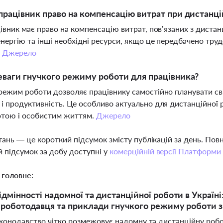
працівник право на компенсацію витрат при дистанці
цівник має право на компенсацію витрат, пов’язаних з диста
нергію та інші необхідні ресурси, якщо це передбачено тр
.
Джерело
еваги гнучкого режиму роботи для працівника?
режим роботи дозволяє працівнику самостійно планувати сві
і продуктивність. Це особливо актуально для дистанційної 
отою і особистим життям.
Джерело
тань — це короткий підсумок змісту публікацій за день. По
 підсумок за добу доступні у
комерційній версії Платформи
 головне:
ідмінності надомної та дистанційної роботи в Україні
 роботодавця та приклади гнучкого режиму роботи 
законодавство чітко розмежовує надомну та дистанційну роб