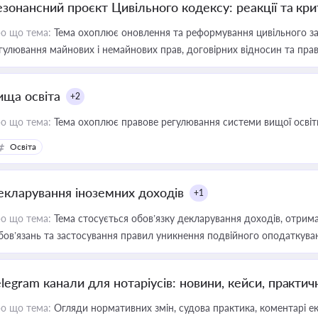
езонансний проєкт Цивільного кодексу: реакції та кр
о що тема:
Тема охоплює оновлення та реформування цивільного за
гулювання майнових і немайнових прав, договірних відносин та прав
ища освіта
+2
о що тема:
Тема охоплює правове регулювання системи вищої освіти, о
Освіта
екларування іноземних доходів
+1
о що тема:
Тема стосується обов’язку декларування доходів, отрим
бов’язань та застосування правил уникнення подвійного оподаткува
elegram канали для нотаріусів: новини, кейси, практич
о що тема:
Огляди нормативних змін, судова практика, коментарі екс