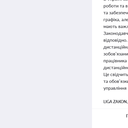
роботи та 
та забезпеч
графіка, ал
мають важл
Законодавчі
відповідно
дистанційн
зобов’язан
працівника 
дистанційн
Це свідчит
та обов’яз
управління
LIGA ZAKON