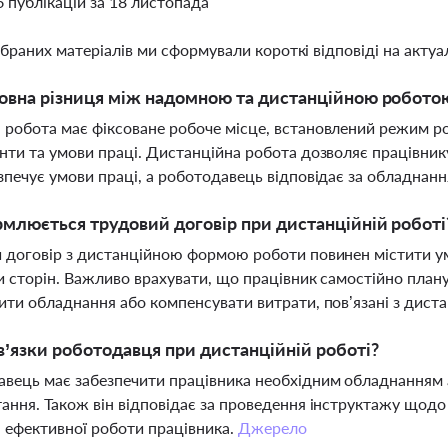
6 публікацій за 18 листопада
ібраних матеріалів ми сформували короткі відповіді на актуал
овна різниця між надомною та дистанційною робото
робота має фіксоване робоче місце, встановлений режим ро
нти та умови праці. Дистанційна робота дозволяє працівнику
зпечує умови праці, а роботодавець відповідає за обладнан
млюється трудовий договір при дистанційній роботі
 договір з дистанційною формою роботи повинен містити ум
и сторін. Важливо врахувати, що працівник самостійно план
ити обладнання або компенсувати витрати, пов’язані з дис
в’язки роботодавця при дистанційній роботі?
вець має забезпечити працівника необхідним обладнанням 
ання. Також він відповідає за проведення інструктажу щодо
 ефективної роботи працівника.
Джерело