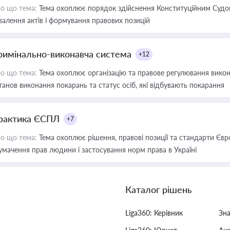
о що тема:
Тема охоплює порядок здійснення Конституційним Судом
валення актів і формування правових позицій
римінально-виконавча система
+12
о що тема:
Тема охоплює організацію та правове регулювання викона
танов виконання покарань та статус осіб, які відбувають покарання
рактика ЄСПЛ
+7
о що тема:
Тема охоплює рішення, правові позиції та стандарти Євр
умачення прав людини і застосування норм права в Україні
Каталог рішень
Liga360: Керівник
Зн