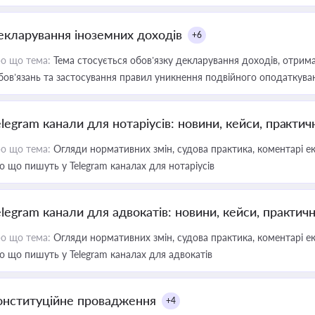
екларування іноземних доходів
+6
о що тема:
Тема стосується обов’язку декларування доходів, отрим
бов’язань та застосування правил уникнення подвійного оподаткува
elegram канали для нотаріусів: новини, кейси, практич
о що тема:
Огляди нормативних змін, судова практика, коментарі екс
о що пишуть у Telegram каналах для нотаріусів
elegram канали для адвокатів: новини, кейси, практич
о що тема:
Огляди нормативних змін, судова практика, коментарі екс
о що пишуть у Telegram каналах для адвокатів
онституційне провадження
+4