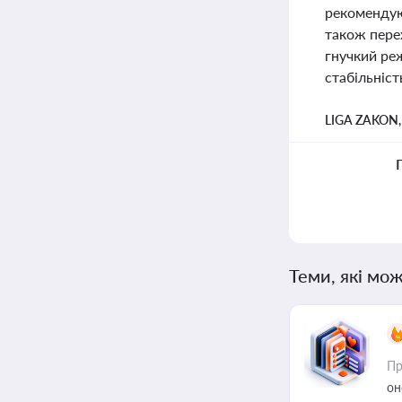
рекомендую
також пере
гнучкий ре
стабільніст
LIGA ZAKON
Теми, які мож
Пр
он