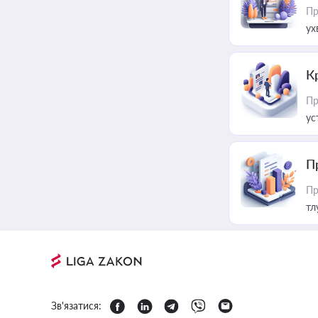
Пр
ух
К
Пр
ус
П
Пр
тл
Зв'язатися: