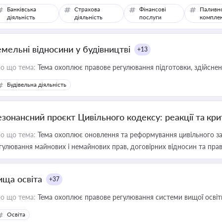
Банківська
Страхова
Фінансові
Паливн
діяльність
діяльність
послуги
компле
емельні відносини у будівництві
+13
о що тема:
Тема охоплює правове регулювання підготовки, здійсненн
Будівельна діяльність
езонансний проєкт Цивільного кодексу: реакції та кр
о що тема:
Тема охоплює оновлення та реформування цивільного за
гулювання майнових і немайнових прав, договірних відносин та прав
ища освіта
+37
о що тема:
Тема охоплює правове регулювання системи вищої освіти, о
Освіта