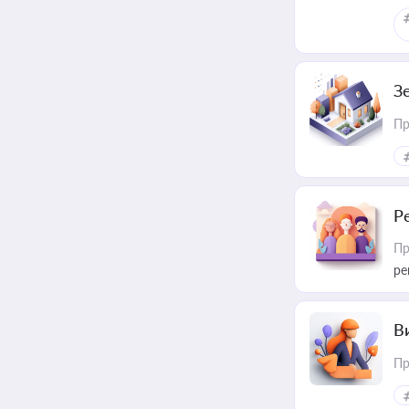
З
Пр
Р
Пр
ре
В
Пр