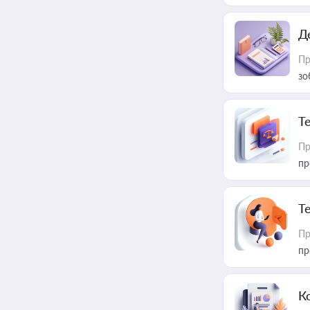
Д
Пр
зо
T
Пр
пр
T
Пр
пр
К