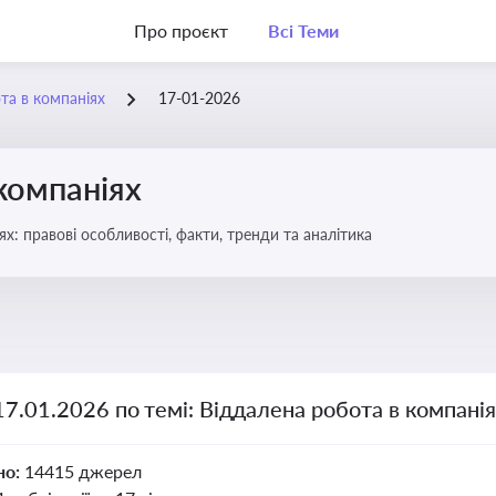
Про проєкт
Всі Теми
та в компаніях
17-01-2026
компаніях
бота в компаніях: правові особливості, факти, тренди та аналітика
17.01.2026 по темі: Віддалена робота в компані
но:
14415 джерел