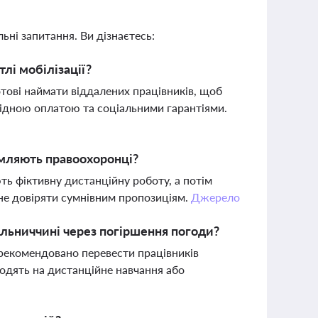
ьні запитання. Ви дізнаєтесь:
тлі мобілізації?
отові наймати віддалених працівників, щоб
 гідною оплатою та соціальними гарантіями.
домляють правоохоронці?
ь фіктивну дистанційну роботу, а потім
не довіряти сумнівним пропозиціям.
Джерело
ельниччині через погіршення погоди?
 рекомендовано перевести працівників
ходять на дистанційне навчання або