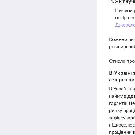
Як гнуч
Гнучкий 
погіршен
Джерел
Кожне з пи
розширений
Стисло про
В Україні
а через н
В Україні н
найму відда
гарантії. Ц
ринку праці
зафіксували
підкреслює 
працівників