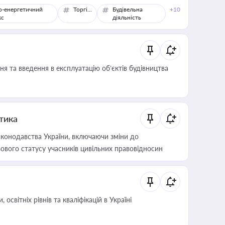
о-енергетичний
Торгівля
Будівельна
+10
кс
діяльність
я та введення в експлуатацію об’єктів будівництва
итика
конодавства України, включаючи зміни до
ового статусу учасників цивільних правовідносин
світніх рівнів та кваліфікацій в Україні