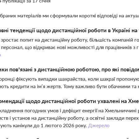
4 публікації за 17 січня
ібраних матеріалів ми сформували короткі відповіді на актуал
овні тенденції щодо дистанційної роботи в Україні на 
і зростає попит на дистанційну роботу, більшість компаній г
 персонал, що відкриває нові можливості для працівників з
о
ики пов’язані з дистанційною роботою, про які пові
ронці фіксують випадки шахрайства, коли шахраї пропонуют
ть кредити на ім’я жертв. Тому важливо бути обачними та 
омендації щодо дистанційної роботи ухвалені на Хм
кладнення погодних умов і дефіцит енергії на Хмельниччині
ств і установ на дистанційну роботу, а освітні заклади пере
ють канікули до 1 лютого 2026 року.
Джерело