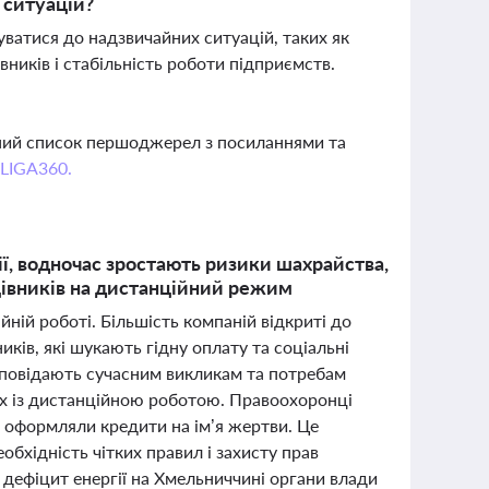
 ситуацій?
ватися до надзвичайних ситуацій, таких як
вників і стабільність роботи підприємств.
вний список першоджерел з посиланнями та
 LIGA360.
ції, водночас зростають ризики шахрайства,
цівників на дистанційний режим
ійній роботі. Більшість компаній відкриті до
ків, які шукають гідну оплату та соціальні
ідповідають сучасним викликам та потребам
них із дистанційною роботою. Правоохоронці
м оформляли кредити на ім’я жертви. Це
обхідність чітких правил і захисту прав
 дефіцит енергії на Хмельниччині органи влади