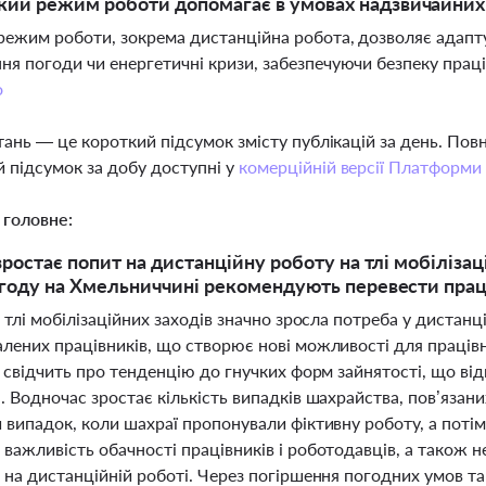
кий режим роботи допомагає в умовах надзвичайних
режим роботи, зокрема дистанційна робота, дозволяє адапту
ня погоди чи енергетичні кризи, забезпечуючи безпеку праці
о
тань — це короткий підсумок змісту публікацій за день. По
 підсумок за добу доступні у
комерційній версії Платформи
 головне:
 зростає попит на дистанційну роботу на тлі мобіліза
егоду на Хмельниччині рекомендують перевести пра
а тлі мобілізаційних заходів значно зросла потреба у дистанц
лених працівників, що створює нові можливості для працівни
е свідчить про тенденцію до гнучких форм зайнятості, що в
. Водночас зростає кількість випадків шахрайства, пов’яза
 випадок, коли шахраї пропонували фіктивну роботу, а поті
важливість обачності працівників і роботодавців, а також не
 на дистанційній роботі. Через погіршення погодних умов та