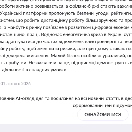
 роботи активно розвивається, а фріланс-біржі стають важ
Українські платформи пропонують безпечні угоди, рейтинги,
систем, що робить дистанційну роботу більш зручною та про
а, а майбутнє ринку пов’язане з розвитком цифрової економі
истанційної праці. Водночас енергетична криза в Україні су
а адаптуватися до частих відключень електроенергії та пер
ійну роботу, щоб зменшити ризики, але при цьому стикають
вні джерела живлення. Малий бізнес особливо уразливий, ос
ь прибутки. Незважаючи на це, підприємці демонструють в
 діяльності в складних умовах.
,
01 лютого 2026
Повний AI-огляд дня та посилання на всі новини, статті, віде
сформований цей підсумо
ОЗНАЙОМИТИСЯ