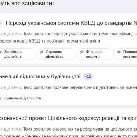
уть вас зацікавити:
Перехід української системи КВЕД до стандартів 
о що тема:
Тема охоплює перехід української системи класифікації в
овлення кодів КВЕД та пов'язані нормативні зміни
Банківська
Страхова
Фінансові
Паливн
діяльність
діяльність
послуги
компле
емельні відносини у будівництві
+15
о що тема:
Тема охоплює правове регулювання підготовки, здійсненн
Будівельна діяльність
езонансний проєкт Цивільного кодексу: реакції та кр
о що тема:
Тема охоплює оновлення та реформування цивільного за
гулювання майнових і немайнових прав, договірних відносин та прав