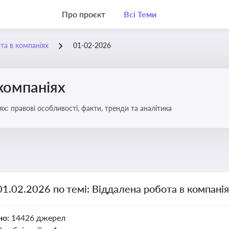
Про проєкт
Всі Теми
та в компаніях
01-02-2026
компаніях
бота в компаніях: правові особливості, факти, тренди та аналітика
01.02.2026 по темі: Віддалена робота в компані
но:
14426 джерел