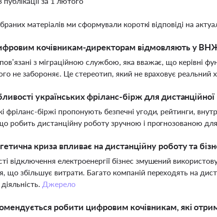
3 публікації за 1 лютого
ібраних матеріалів ми сформували короткі відповіді на актуал
фровим кочівникам-директорам відмовляють у ВНЖ 
пов’язані з міграційною службою, яка вважає, що керівні ф
ого не забороняє. Це стереотип, який не враховує реальний х
бливості українських фріланс-бірж для дистанційної
кі фріланс-біржі пропонують безпечні угоди, рейтинги, внут
що робить дистанційну роботу зручною і прогнозованою для с
гетична криза впливає на дистанційну роботу та бізне
сті відключення електроенергії бізнес змушений використов
, що збільшує витрати. Багато компаній переходять на дис
 діяльність.
Джерело
омендується робити цифровим кочівникам, які отри