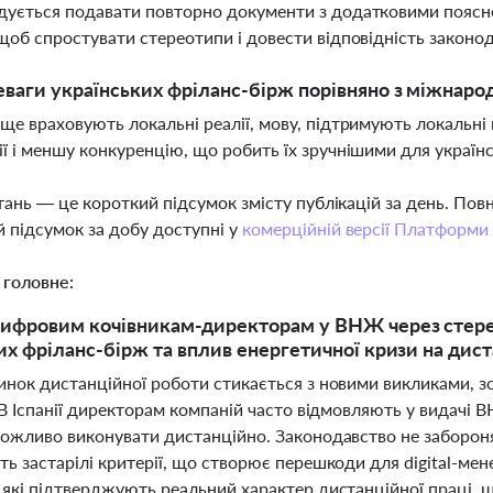
ується подавати повторно документи з додатковими поясн
щоб спростувати стереотипи і довести відповідність законо
еваги українських фріланс-бірж порівняно з міжнар
ще враховують локальні реалії, мову, підтримують локальні 
ї і меншу конкуренцію, що робить їх зручнішими для україн
тань — це короткий підсумок змісту публікацій за день. По
 підсумок за добу доступні у
комерційній версії Платформи
 головне:
ифровим кочівникам-директорам у ВНЖ через стерео
их фріланс-бірж та вплив енергетичної кризи на диста
нок дистанційної роботи стикається з новими викликами, зо
 В Іспанії директорам компаній часто відмовляють у видачі 
можливо виконувати дистанційно. Законодавство не забороня
ь застарілі критерії, що створює перешкоди для digital-ме
які підтверджують реальний характер дистанційної праці, щ