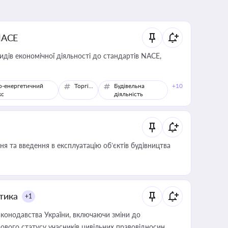
NACE
идів економічної діяльності до стандартів NACE,
о-енергетичний
Торгівля
Будівельна
+10
кс
діяльність
я та введення в експлуатацію об’єктів будівництва
итика
+1
конодавства України, включаючи зміни до
ового статусу учасників цивільних правовідносин