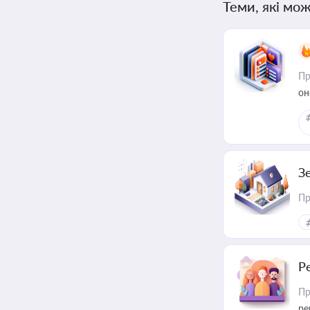
Теми, які мож
Пр
он
З
Пр
Р
Пр
ре