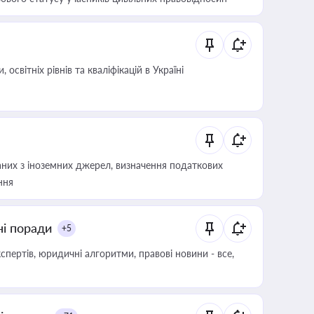
світніх рівнів та кваліфікацій в Україні
аних з іноземних джерел, визначення податкових
ння
ні поради
+5
пертів, юридичні алгоритми, правові новини - все,