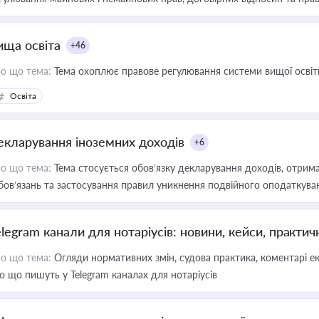
ища освіта
+46
о що тема:
Тема охоплює правове регулювання системи вищої освіти, о
Освіта
екларування іноземних доходів
+6
о що тема:
Тема стосується обов’язку декларування доходів, отрим
бов’язань та застосування правил уникнення подвійного оподаткува
elegram канали для нотаріусів: новини, кейси, практич
о що тема:
Огляди нормативних змін, судова практика, коментарі екс
о що пишуть у Telegram каналах для нотаріусів