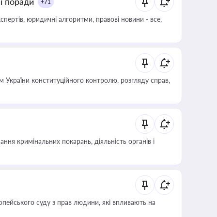
ні поради
+71
пертів, юридичні алгоритми, правові новини - все,
 України конституційного контролю, розгляду справ,
ння кримінальних покарань, діяльність органів і
опейського суду з прав людини, які впливають на