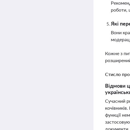
Рекоменд
роботи, 
Які пер
Вони кра
модераці
Кожне з пи
розширений
Стисло про
Відмови ц
українськ
Сучасний ри
кочівників.
функції не
застосовуют
документи, 