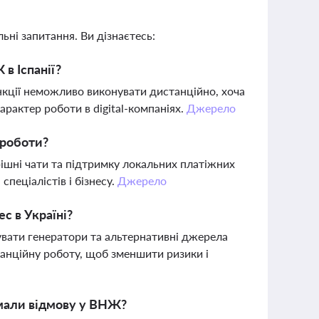
ьні запитання. Ви дізнаєтесь:
в Іспанії?
ункції неможливо виконувати дистанційно, хоча
арактер роботи в digital-компаніях.
Джерело
 роботи?
рішні чати та підтримку локальних платіжних
пеціалістів і бізнесу.
Джерело
с в Україні?
увати генератори та альтернативні джерела
танційну роботу, щоб зменшити ризики і
мали відмову у ВНЖ?