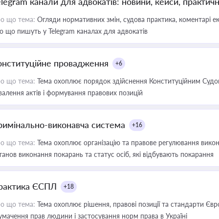
elegram канали для адвокатів: новини, кейси, практич
о що тема:
Огляди нормативних змін, судова практика, коментарі екс
о що пишуть у Telegram каналах для адвокатів
онституційне провадження
+6
о що тема:
Тема охоплює порядок здійснення Конституційним Судом
валення актів і формування правових позицій
римінально-виконавча система
+16
о що тема:
Тема охоплює організацію та правове регулювання викона
танов виконання покарань та статус осіб, які відбувають покарання
рактика ЄСПЛ
+18
о що тема:
Тема охоплює рішення, правові позиції та стандарти Євр
умачення прав людини і застосування норм права в Україні