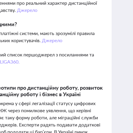
еннями про реальний характер дистанційної
давству.
Джерело
одними?
платіжні системи, мають зрозумілі правила
ських користувачів.
Джерело
вний список першоджерел з посиланнями та
 LIGA360.
типи про дистанційну роботу, розвиток
нційну роботу і бізнес в Україні
крема у сфері легалізації статусу цифрових
ВНЖ через помилкове уявлення, що керівні
є таку форму роботи, але міграційні служби
неджерів. Експерти радять подавати додаткові
об подолати ці бар’єри. В Україні ринок