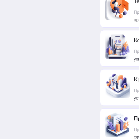
T
Пр
пр
К
Пр
ух
К
Пр
ус
П
Пр
тл