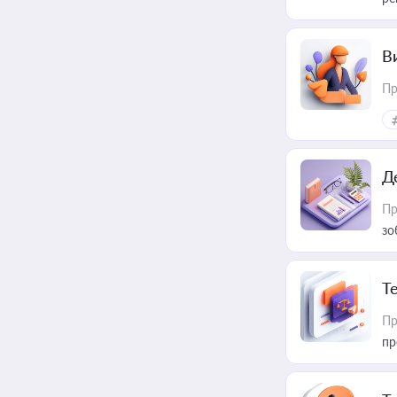
В
Пр
Д
Пр
зо
T
Пр
пр