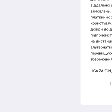
віддаленої
замовлень. 
платіжних 
користувач
довіри до д
підприємств
на дистанц
альтернати
перевищуют
збереження
LIGA ZAKON