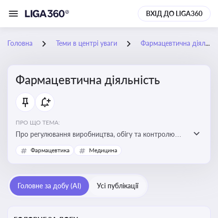
ВХІД ДО LIGA360
Головна
Теми в центрі уваги
Фармацевтична діяльність
Фармацевтична діяльність
ПРО ЩО ТЕМА:
Про регулювання виробництва, обігу та контролю
лікарських засобів для легальної роботи компаній та
Фармацевтика
Медицина
аптек, з дотриманням стандартів якості та безпеки
Головне за добу (AI)
Усі публікації