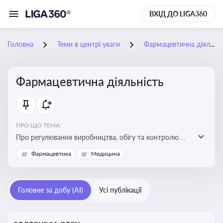
ВХІД ДО LIGA360
Головна
Теми в центрі уваги
Фармацевтична діяльність
Фармацевтична діяльність
ПРО ЩО ТЕМА:
Про регулювання виробництва, обігу та контролю
лікарських засобів для легальної роботи компаній та
Фармацевтика
Медицина
аптек, з дотриманням стандартів якості та безпеки
Головне за добу (AI)
Усі публікації