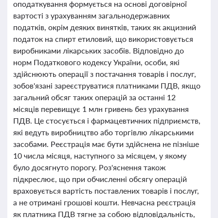
оподаткування формується на основі договірної
вартості з урахуванням загальнодержавних
податків, окрім деяких винятків, таких як акцизний
податок на спирт етиловий, що використовується
виробниками лікарських засобів. Відповідно до
норм Податкового кодексу України, особи, які
здійснюють операції з постачання товарів і послуг,
зобов'язані зареєструватися платниками ПДВ, якщо
загальний обсяг таких операцій за останні 12
місяців перевищує 1 млн гривень без урахування
ПДВ. Це стосується і фармацевтичних підприємств,
які ведуть виробництво або торгівлю лікарськими
засобами. Реєстрація має бути здійснена не пізніше
10 числа місяця, наступного за місяцем, у якому
було досягнуто порогу. Роз'яснення також
підкреслює, що при обчисленні обсягу операцій
враховується вартість поставлених товарів і послуг,
а не отримані грошові кошти. Невчасна реєстрація
як платника ПДВ тягне за собою відповідальність,