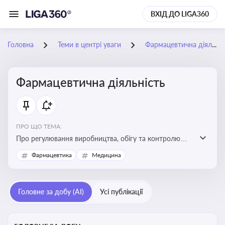
ВХІД ДО LIGA360
Головна
Теми в центрі уваги
Фармацевтична діяльність
Фармацевтична діяльність
ПРО ЩО ТЕМА:
Про регулювання виробництва, обігу та контролю
лікарських засобів для легальної роботи компаній та
Фармацевтика
Медицина
аптек, з дотриманням стандартів якості та безпеки
Головне за добу (AI)
Усі публікації