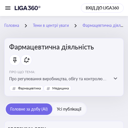
ВХІД ДО LIGA360
Головна
Теми в центрі уваги
Фармацевтична діяльність
Фармацевтична діяльність
ПРО ЩО ТЕМА:
Про регулювання виробництва, обігу та контролю
лікарських засобів для легальної роботи компаній та
Фармацевтика
Медицина
аптек, з дотриманням стандартів якості та безпеки
Головне за добу (AI)
Усі публікації