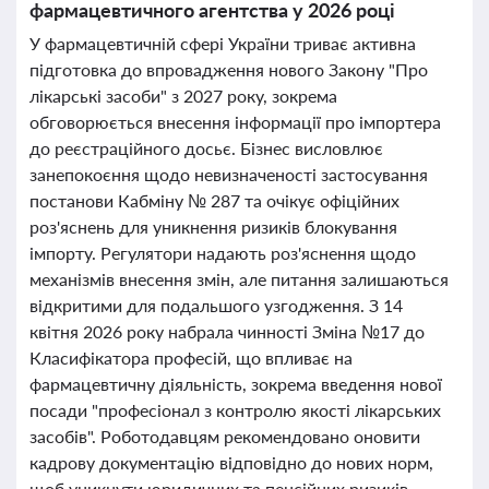
фармацевтичного агентства у 2026 році
У фармацевтичній сфері України триває активна
підготовка до впровадження нового Закону "Про
лікарські засоби" з 2027 року, зокрема
обговорюється внесення інформації про імпортера
до реєстраційного досьє. Бізнес висловлює
занепокоєння щодо невизначеності застосування
постанови Кабміну № 287 та очікує офіційних
роз'яснень для уникнення ризиків блокування
імпорту. Регулятори надають роз'яснення щодо
механізмів внесення змін, але питання залишаються
відкритими для подальшого узгодження. З 14
квітня 2026 року набрала чинності Зміна №17 до
Класифікатора професій, що впливає на
фармацевтичну діяльність, зокрема введення нової
посади "професіонал з контролю якості лікарських
засобів". Роботодавцям рекомендовано оновити
кадрову документацію відповідно до нових норм,
щоб уникнути юридичних та пенсійних ризиків.