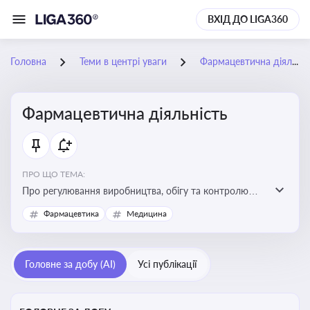
ВХІД ДО LIGA360
Головна
Теми в центрі уваги
Фармацевтична діяльність
Фармацевтична діяльність
ПРО ЩО ТЕМА:
Про регулювання виробництва, обігу та контролю
лікарських засобів для легальної роботи компаній та
Фармацевтика
Медицина
аптек, з дотриманням стандартів якості та безпеки
Головне за добу (AI)
Усі публікації