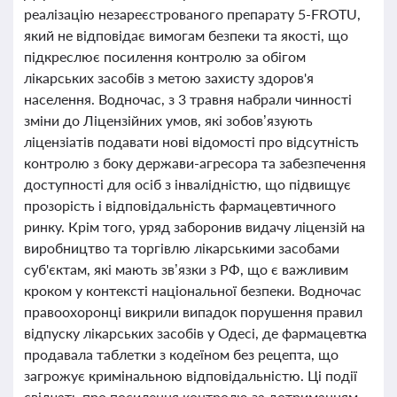
реалізацію незареєстрованого препарату 5-FROTU,
який не відповідає вимогам безпеки та якості, що
підкреслює посилення контролю за обігом
лікарських засобів з метою захисту здоров'я
населення. Водночас, з 3 травня набрали чинності
зміни до Ліцензійних умов, які зобов’язують
ліцензіатів подавати нові відомості про відсутність
контролю з боку держави-агресора та забезпечення
доступності для осіб з інвалідністю, що підвищує
прозорість і відповідальність фармацевтичного
ринку. Крім того, уряд заборонив видачу ліцензій на
виробництво та торгівлю лікарськими засобами
суб'єктам, які мають зв’язки з РФ, що є важливим
кроком у контексті національної безпеки. Водночас
правоохоронці викрили випадок порушення правил
відпуску лікарських засобів у Одесі, де фармацевтка
продавала таблетки з кодеїном без рецепта, що
загрожує кримінальною відповідальністю. Ці події
свідчать про посилення контролю за дотриманням