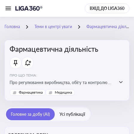
ВХІД ДО LIGA360
Головна
Теми в центрі уваги
Фармацевтична діяльність
Фармацевтична діяльність
ПРО ЩО ТЕМА:
Про регулювання виробництва, обігу та контролю
лікарських засобів для легальної роботи компаній та
Фармацевтика
Медицина
аптек, з дотриманням стандартів якості та безпеки
Головне за добу (AI)
Усі публікації