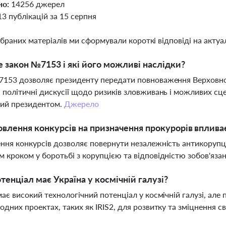
но:
14256 джерел
13 публікацій за 15 серпня
ібраних матеріалів ми сформували короткі відповіді на актуал
 закон №7153 і які його можливі наслідки?
153 дозволяє президенту передати повноваження Верховної Р
 політичні дискусії щодо ризиків зловживань і можливих сцен
ний президентом.
Джерело
овлення конкурсів на призначення прокурорів вплива
ння конкурсів дозволяє повернути незалежність антикорупці
 кроком у боротьбі з корупцією та відповідністю зобов'яза
тенціал має Україна у космічній галузі?
має високий технологічний потенціал у космічній галузі, але
одних проектах, таких як IRIS2, для розвитку та зміцнення св