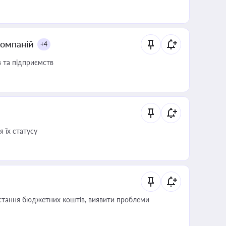
компаній
+4
в та підприємств
 їх статусу
истання бюджетних коштів, виявити проблеми