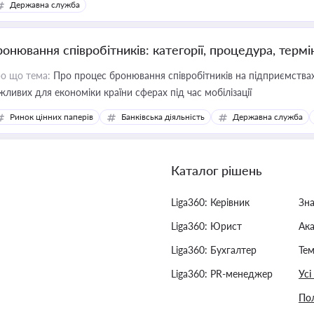
Державна служба
ронювання співробітників: категорії, процедура, термі
о що тема:
Про процес бронювання співробітників на підприємствах,
жливих для економіки країни сферах під час мобілізації
Ринок цінних паперів
Банківська діяльність
Державна служба
Каталог рішень
Liga360: Керівник
Зн
Liga360: Юрист
Ак
Liga360: Бухгалтер
Тем
Liga360: PR-менеджер
Усі
Пол