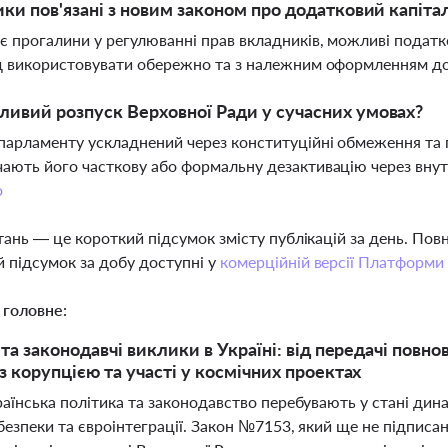
ики пов'язані з новим законом про додатковий капіта
є прогалини у регулюванні прав вкладників, можливі податк
д використовувати обережно та з належним оформленням д
ивий розпуск Верховної Ради у сучасних умовах?
парламенту ускладнений через конституційні обмеження та п
ають його часткову або формальну дезактивацію через внут
о
тань — це короткий підсумок змісту публікацій за день. По
 підсумок за добу доступні у
комерційній версії Платформи
 головне:
та законодавчі виклики в Україні: від передачі повно
з корупцією та участі у космічних проектах
раїнська політика та законодавство перебувають у стані дин
безпеки та євроінтеграції. Закон №7153, який ще не підписа