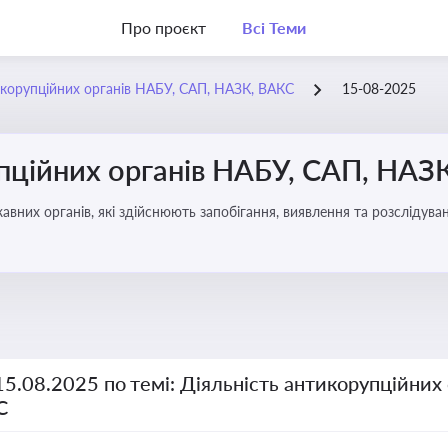
Про проєкт
Всі Теми
икорупційних органів НАБУ, САП, НАЗК, ВАКС
15-08-2025
упційних органів НАБУ, САП, НАЗ
вних органів, які здійснюють запобігання, виявлення та розслідув
чення прозорості й доброчесності у державному управлінні та бізн
15.08.2025 по темі: Діяльність антикорупційних
С