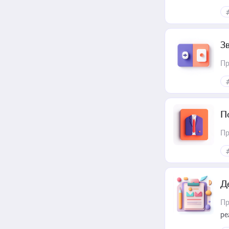
З
Пр
П
Пр
Д
Пр
ре