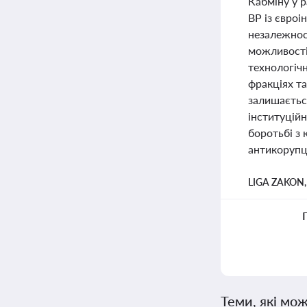
Кабміну у р
ВР із євроі
незалежност
можливості 
технологічн
фракціях т
залишається
інституцій
боротьбі з 
антикорупці
LIGA ZAKON
Теми, які мож