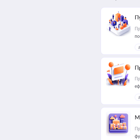
П
Пр
по
П
Пр
еф
М
Пр
фу