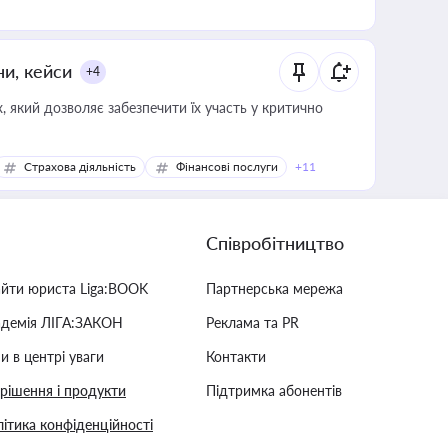
ни, кейси
+4
 який дозволяє забезпечити їх участь у критично
Страхова діяльність
Фінансові послуги
+11
Співробітництво
айти юриста Liga:BOOK
Партнерська мережа
адемія ЛІГА:ЗАКОН
Реклама та PR
и в центрі уваги
Контакти
 рішення і продукти
Підтримка абонентів
ітика конфіденційності