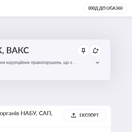
ВХІД ДО LIGA360
К, ВАКС
ання корупційних правопорушень, що є
есі
 органів НАБУ, САП,
ЕКСПОРТ