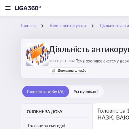
Головна
Теми в центрі уваги
Діяльність ант
Діяльність антикор
Тема охоплює систему держа
ПРО ЩО ТЕМА:
ключовим елементом забезпе
Державна служба
Головне за добу (AI)
Усі публікації
Головне за 
ГОЛОВНЕ ЗА ДОБУ
НАЗК, ВАК
Головне за сьогодні