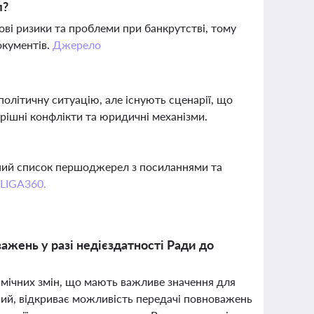
л?
ові ризики та проблеми при банкрутстві, тому
окументів.
Джерело
олітичну ситуацію, але існують сценарії, що
рішні конфлікти та юридичні механізми.
вний список першоджерел з посиланнями та
 LIGA360.
важень у разі недієздатності Ради до
амічних змін, що мають важливе значення для
ний, відкриває можливість передачі повноважень