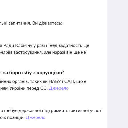
ьні запитання. Ви дізнаєтесь:
ади Кабміну у разі її недієздатності. Це
аріїв застосування, але наразі він ще не
є на боротьбу з корупцією?
йних органів, таких як НАБУ і САП, що є
нням України перед ЄС.
Джерело
 потребує державної підтримки та активної участі
оїх позицій.
Джерело