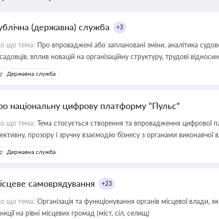
ублічна (державна) служба
+3
о що тема:
Про впроваджені або заплановані зміни, аналітика судо
садовців, вплив новацій на організаційну структуру, трудові віднос
Державна служба
ро національну цифрову платформу "Пульс"
о що тема:
Тема стосується створення та впровадження цифрової пл
ективну, прозору і зручну взаємодію бізнесу з органами виконавчої 
Державна служба
ісцеве самоврядування
+23
о що тема:
Організація та функціонування органів місцевої влади, я
нкції на рівні місцевих громад (міст, сіл, селищ)