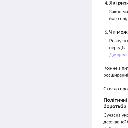
Які риз
Закон ма
його слі
Чи можл
Розпуск 
передбач
Джерел
Кожне з пи
розширений
Стисло про
Політичні 
боротьби 
Сучасна ук
державної 