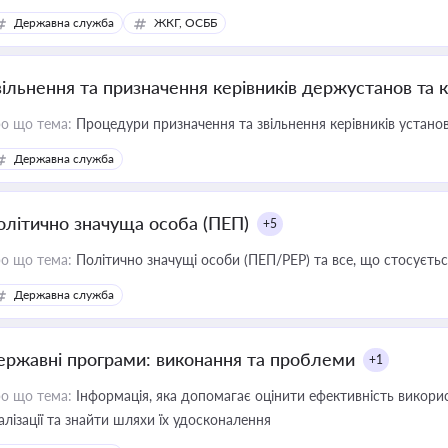
Державна служба
ЖКГ, ОСББ
вільнення та призначення керівників держустанов та 
о що тема:
Процедури призначення та звільнення керівників устано
Державна служба
олітично значуща особа (ПЕП)
+5
о що тема:
Політично значущі особи (ПЕП/PEP) та все, що стосується
Державна служба
ержавні програми: виконання та проблеми
+1
о що тема:
Інформація, яка допомагає оцінити ефективність викор
алізації та знайти шляхи їх удосконалення