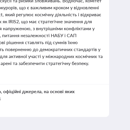
скусії та ризики зловживань. Водночас, комітет
рокурорів, що є важливим кроком у відновленні
, який регулює космічну діяльність і відкриває
 як IRIS2, що має стратегічне значення для
ься напруженою, з внутрішніми конфліктами у
, питання незалежності НАБУ і САП
ові рішення ставлять під сумнів їхню
ють поверненню до демократичних стандартів у
для активної участі у міжнародних космічних та
арені та забезпечити стратегічну безпеку.
о, офіційні джерела, на основі яких
к