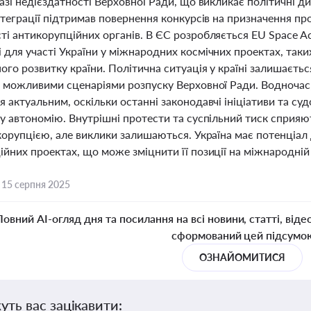
азі недієздатності Верховної Ради, що викликає політичні ди
нтеграції підтримав повернення конкурсів на призначення п
і антикорупційних органів. В ЄС розробляється EU Space Act
для участі України у міжнародних космічних проектах, таких
ого розвитку країни. Політична ситуація у країні залишаєт
а можливими сценаріями розпуску Верховної Ради. Водночас
 актуальним, оскільки останні законодавчі ініціативи та суд
ну автономію. Внутрішні протести та суспільний тиск сприя
корупцією, але виклики залишаються. Україна має потенціал 
йних проектах, що може зміцнити її позиції на міжнародній 
,
15 серпня 2025
Повний AI-огляд дня та посилання на всі новини, статті, віде
сформований цей підсумо
ОЗНАЙОМИТИСЯ
уть вас зацікавити: