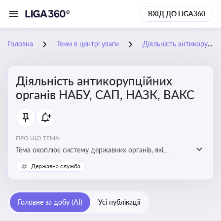
ВХІД ДО LIGA360
Головна
Теми в центрі уваги
Діяльність антикорупційних органів НАБУ, САП, НАЗК, ВАКС
Діяльність антикорупційних
органів НАБУ, САП, НАЗК, ВАКС
ПРО ЩО ТЕМА:
Тема охоплює систему державних органів, які
здійснюють запобігання, виявлення та розслідування
Державна служба
корупційних правопорушень, що є ключовим
елементом забезпечення прозорості й доброчесності
у державному управлінні та бізнесі
Головне за добу (AI)
Усі публікації