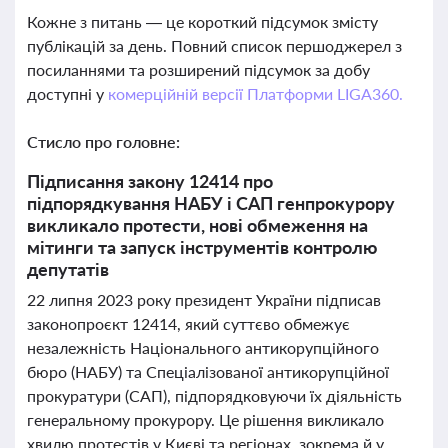
Кожне з питань — це короткий підсумок змісту
публікацій за день. Повний список першоджерел з
посиланнями та розширений підсумок за добу
доступні у
комерційній версії Платформи LIGA360.
Стисло про головне:
Підписання закону 12414 про
підпорядкування НАБУ і САП генпрокурору
викликало протести, нові обмеження на
мітинги та запуск інструментів контролю
депутатів
22 липня 2023 року президент України підписав
законопроєкт 12414, який суттєво обмежує
незалежність Національного антикорупційного
бюро (НАБУ) та Спеціалізованої антикорупційної
прокуратури (САП), підпорядковуючи їх діяльність
генеральному прокурору. Це рішення викликало
хвилю протестів у Києві та регіонах, зокрема й у