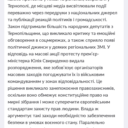
Тернополі, де місцеві медіа висвітлювали події
переважно через передруки з національних джерел
та публікації реакцій політиків і громадськості.
Закон підтримали більшість народних депутатів з
Тернопільщини, що викликало критику та емоційні
обговорення в соцмережах, а також сприяло появі
політичної джинси у деяких регіональних ЗМІ. У
відповідь на масові акції протесту прем’єр-
міністерка Юлія Свириденко видала
розпорядження, яке зобов’язує організаторів
масових заходів погоджувати їх із військовим
командуванням у зонах відповідальності. Це
рішення викликало занепокоєння правозахисників,
оскільки воно обмежує конституційне право на
мирні зібрання і може суперечити європейським
стандартам захисту прав людини. Влада ж
аргументує такі заходи необхідністю забезпечення
безпеки в умовах воєнного стану. Паралельно