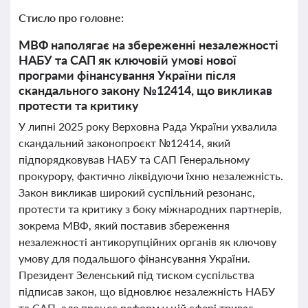
Стисло про головне:
МВФ наполягає на збереженні незалежності
НАБУ та САП як ключовій умові нової
програми фінансування України після
скандального закону №12414, що викликав
протести та критику
У липні 2025 року Верховна Рада України ухвалила
скандальний законопроєкт №12414, який
підпорядковував НАБУ та САП Генеральному
прокурору, фактично ліквідуючи їхню незалежність.
Закон викликав широкий суспільний резонанс,
протести та критику з боку міжнародних партнерів,
зокрема МВФ, який поставив збереження
незалежності антикорупційних органів як ключову
умову для подальшого фінансування України.
Президент Зеленський під тиском суспільства
підписав закон, що відновлює незалежність НАБУ
та САП, але процес реформ у цій сфері триває.