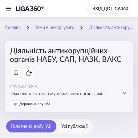
ВХІД ДО LIGA360
Головна
Теми в центрі уваги
Діяльність антикорупційних органів НАБУ, САП, НАЗК, ВАКС
Діяльність антикорупційних
органів НАБУ, САП, НАЗК, ВАКС
ПРО ЩО ТЕМА:
Тема охоплює систему державних органів, які
здійснюють запобігання, виявлення та розслідування
Державна служба
корупційних правопорушень, що є ключовим
елементом забезпечення прозорості й доброчесності
у державному управлінні та бізнесі
Головне за добу (AI)
Усі публікації