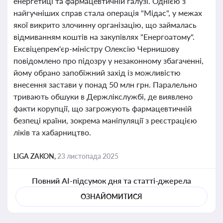
енергетиці та фармацевтичній галузі. Однією з
найгучніших справ стала операція "Мідас", у межах
якої викрито злочинну організацію, що займалась
відмиванням коштів на закупівлях "Енергоатому".
Ексвіцепрем'єр-міністру Олексію Чернишову
повідомлено про підозру у незаконному збагаченні,
йому обрано запобіжний захід із можливістю
внесення застави у понад 50 млн грн. Паралельно
тривають обшуки в Держлікслужбі, де виявлено
факти корупції, що загрожують фармацевтичній
безпеці країни, зокрема маніпуляції з реєстрацією
ліків та хабарництво.
LIGA ZAKON,
23 листопада 2025
Повний AI-підсумок дня та статті-джерела
ОЗНАЙОМИТИСЯ