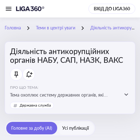
ВХІД ДО LIGA360
Головна
Теми в центрі уваги
Діяльність антикорупційних органів НАБУ, САП, НАЗК, ВАКС
Діяльність антикорупційних
органів НАБУ, САП, НАЗК, ВАКС
ПРО ЩО ТЕМА:
Тема охоплює систему державних органів, які
здійснюють запобігання, виявлення та розслідування
Державна служба
корупційних правопорушень, що є ключовим
елементом забезпечення прозорості й доброчесності
у державному управлінні та бізнесі
Головне за добу (AI)
Усі публікації