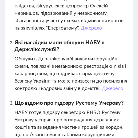
слідства, фігурує ексвіцепрем'єр Олексій
Чернишов, підозрюваний у незаконному
збагаченні та участі у схемах відмивання коштів
на закупівлях "Енергоатому".
Джерело
Які наслідки мали обшуки НАБУ в
Держлікслужбі?
Обшуки в Держлікслужбі виявили корупційні
схеми, пов'язані з незаконною реєстрацією ліків і
хабарництвом, що підриває фармацевтичну
безпеку України та може призвести до посилення
контролю і кадрових змін у відомстві.
Джерело
Що відомо про підозру Рустему Умєрову?
НАБУ готує підозру секретарю РНБО Рустему
Умєрову у справі про розкрадання державних
коштів та виведення частини грошей за кордон,
що пов’язано з масштабними корупційними