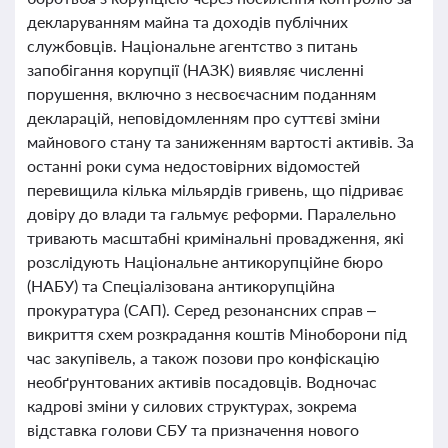
декларуванням майна та доходів публічних
службовців. Національне агентство з питань
запобігання корупції (НАЗК) виявляє численні
порушення, включно з несвоєчасним поданням
декларацій, неповідомленням про суттєві зміни
майнового стану та заниженням вартості активів. За
останні роки сума недостовірних відомостей
перевищила кілька мільярдів гривень, що підриває
довіру до влади та гальмує реформи. Паралельно
тривають масштабні кримінальні провадження, які
розслідують Національне антикорупційне бюро
(НАБУ) та Спеціалізована антикорупційна
прокуратура (САП). Серед резонансних справ –
викриття схем розкрадання коштів Міноборони під
час закупівель, а також позови про конфіскацію
необґрунтованих активів посадовців. Водночас
кадрові зміни у силових структурах, зокрема
відставка голови СБУ та призначення нового