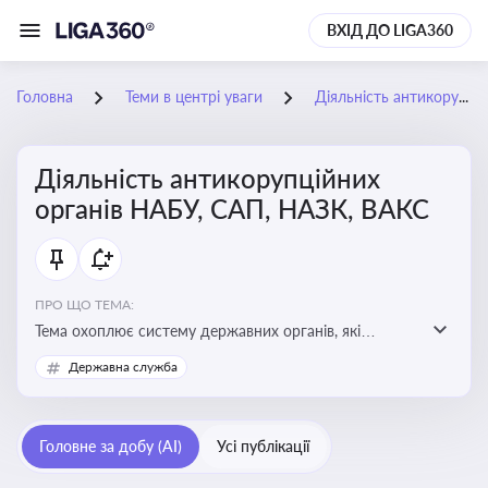
ВХІД ДО LIGA360
Головна
Теми в центрі уваги
Діяльність антикорупційних органів НАБУ, САП, НАЗК, ВАКС
Діяльність антикорупційних
органів НАБУ, САП, НАЗК, ВАКС
ПРО ЩО ТЕМА:
Тема охоплює систему державних органів, які
здійснюють запобігання, виявлення та розслідування
Державна служба
корупційних правопорушень, що є ключовим
елементом забезпечення прозорості й доброчесності
у державному управлінні та бізнесі
Головне за добу (AI)
Усі публікації