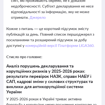
сім'ї, які проживають окремо, не є доказом
недоброчесності. Суб'єкт декларування не несе
відповідальності за інформацію, яку не може
отримати.
Джерело
Кожне з питань — це короткий підсумок змісту
публікацій за день. Повний список першоджерел з
посиланнями та розширений підсумок за добу
доступні у
комерційній версії Платформи LIGA360.
Стисло про головне:
Аналіз порушень декларування та
корупційних ризиків у 2025-2026 роках:
результати перевірок НАЗК, справи НАБУ і
САП, кадрові зміни у силових структурах та
виклики для антикорупційної системи
України
У 2025-2026 роках в Україні триває активна
боротьба з корупцією через посилення контролю за