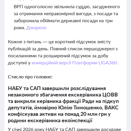
ВРП одноголосно звільнила суддю, засудженого
за отримання неправомірної вигоди, з посади та
заборонила обіймати державні посади на три
роки.
Джерело
Кожне з питань — це короткий підсумок змісту
публікацій за день. Повний список першоджерел з
посиланнями та розширений підсумок за добу
доступні у
комерційній версії Платформи LIGA360.
Стисло про головне:
НАБУ та САП завершили розслідування
незаконного збагачення екскерівника ЦОВВ
та викрили керівника фракції Ради на підкуп
депутатів, ймовірно Юлію Тимошенко, ВАКС
конфіскував активи на понад 20 млн грн у
родини екскерівника екоінспекції
У січні 2026 року НАБУ та САП завершили досудове