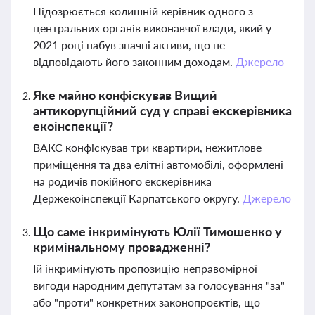
Підозрюється колишній керівник одного з
центральних органів виконавчої влади, який у
2021 році набув значні активи, що не
відповідають його законним доходам.
Джерело
Яке майно конфіскував Вищий
антикорупційний суд у справі екскерівника
екоінспекції?
ВАКС конфіскував три квартири, нежитлове
приміщення та два елітні автомобілі, оформлені
на родичів покійного екскерівника
Держекоінспекції Карпатського округу.
Джерело
Що саме інкримінують Юлії Тимошенко у
кримінальному провадженні?
Їй інкримінують пропозицію неправомірної
вигоди народним депутатам за голосування "за"
або "проти" конкретних законопроєктів, що