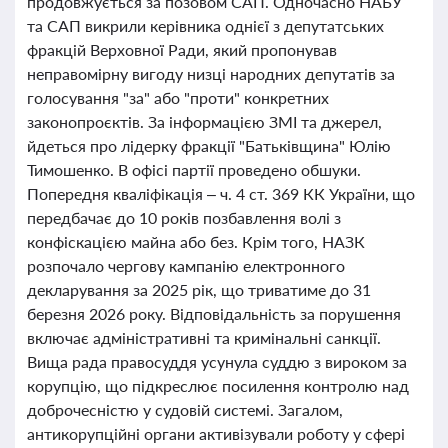
продовжується за позовом САП. Одночасно НАБУ
та САП викрили керівника однієї з депутатських
фракцій Верховної Ради, який пропонував
неправомірну вигоду низці народних депутатів за
голосування "за" або "проти" конкретних
законопроєктів. За інформацією ЗМІ та джерел,
йдеться про лідерку фракції "Батьківщина" Юлію
Тимошенко. В офісі партії проведено обшуки.
Попередня кваліфікація – ч. 4 ст. 369 КК України, що
передбачає до 10 років позбавлення волі з
конфіскацією майна або без. Крім того, НАЗК
розпочало чергову кампанію електронного
декларування за 2025 рік, що триватиме до 31
березня 2026 року. Відповідальність за порушення
включає адміністративні та кримінальні санкції.
Вища рада правосуддя усунула суддю з вироком за
корупцію, що підкреслює посилення контролю над
доброчесністю у судовій системі. Загалом,
антикорупційні органи активізували роботу у сфері