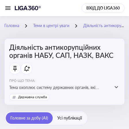
ВХІД ДО LIGA360
Головна
Теми в центрі уваги
Діяльність антикорупційних органів НАБУ, САП, НАЗК, ВАКС
Діяльність антикорупційних
органів НАБУ, САП, НАЗК, ВАКС
ПРО ЩО ТЕМА:
Тема охоплює систему державних органів, які
здійснюють запобігання, виявлення та розслідування
Державна служба
корупційних правопорушень, що є ключовим
елементом забезпечення прозорості й доброчесності
у державному управлінні та бізнесі
Головне за добу (AI)
Усі публікації