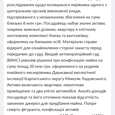
розслідування щодо колишнього керівника одного з
центральних органів виконавчої влади,
підозрюваного у незаконному збагаченні на суму
близько 8 млн грн. Посадовець набув значні активи,
зокрема земельні ділянки, квартиру в елітному
житловому комплексі Києва та вантажівку,
оформлену на близьких осіб. Матеріали справи
відкриті для ознайомлення стороні захисту перед
передачею до суду. Вищий антикорупційний суд
(ВАКС) ухвалив рішення про конфіскацію майна на
суму понад 20 млн грн, оформленого на родичів
покійного екскерівника Державної екологічної
інспекції Карпатського округу Миколи Ладовського.
Активи включають квартири, нежитлове
приміщення та два елітні автомобілі. Аналіз доходів
посадовця та його оточення показав відсутність
законних джерел для придбання майна. Попри
смерть фігуранта, конфіскація активів