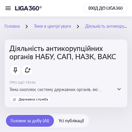
ВХІД ДО LIGA360
Головна
Теми в центрі уваги
Діяльність антикорупційних органів НАБУ, САП, НАЗК, ВАКС
Діяльність антикорупційних
органів НАБУ, САП, НАЗК, ВАКС
ПРО ЩО ТЕМА:
Тема охоплює систему державних органів, які
здійснюють запобігання, виявлення та розслідування
Державна служба
корупційних правопорушень, що є ключовим
елементом забезпечення прозорості й доброчесності
у державному управлінні та бізнесі
Головне за добу (AI)
Усі публікації