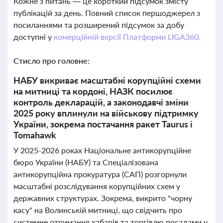
Кожне з питань — це короткий підсумок змісту
публікацій за день. Повний список першоджерел з
посиланнями та розширений підсумок за добу
доступні у
комерційній версії Платформи LIGA360.
Стисло про головне:
НАБУ викриває масштабні корупційні схеми
на митниці та кордоні, НАЗК посилює
контроль декларацій, а законодавчі зміни
2025 року вплинули на військову підтримку
України, зокрема постачання ракет Taurus і
Tomahawk
У 2025-2026 роках Національне антикорупційне
бюро України (НАБУ) та Спеціалізована
антикорупційна прокуратура (САП) розгорнули
масштабні розслідування корупційних схем у
державних структурах. Зокрема, викрито "чорну
касу" на Волинській митниці, що свідчить про
системне отримання хабарів та торгівлю посадами у