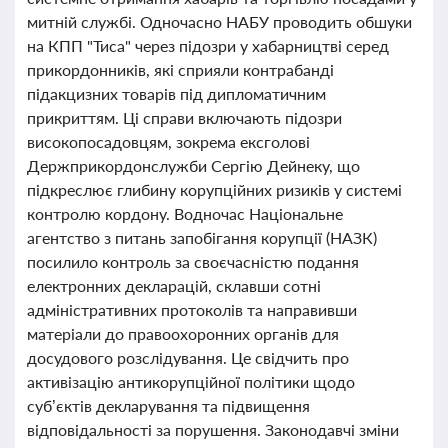
митній службі. Одночасно НАБУ проводить обшуки
на КПП "Тиса" через підозри у хабарництві серед
прикордонників, які сприяли контрабанді
підакцизних товарів під дипломатичним
прикриттям. Ці справи включають підозри
високопосадовцям, зокрема ексголові
Держприкордонслужби Сергію Дейнеку, що
підкреслює глибину корупційних ризиків у системі
контролю кордону. Водночас Національне
агентство з питань запобігання корупції (НАЗК)
посилило контроль за своєчасністю подання
електронних декларацій, склавши сотні
адміністративних протоколів та направивши
матеріали до правоохоронних органів для
досудового розслідування. Це свідчить про
активізацію антикорупційної політики щодо
суб’єктів декларування та підвищення
відповідальності за порушення. Законодавчі зміни