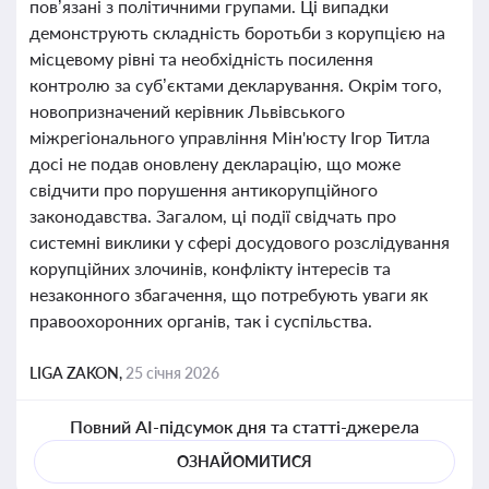
пов’язані з політичними групами. Ці випадки
демонструють складність боротьби з корупцією на
місцевому рівні та необхідність посилення
контролю за суб’єктами декларування. Окрім того,
новопризначений керівник Львівського
міжрегіонального управління Мін'юсту Ігор Титла
досі не подав оновлену декларацію, що може
свідчити про порушення антикорупційного
законодавства. Загалом, ці події свідчать про
системні виклики у сфері досудового розслідування
корупційних злочинів, конфлікту інтересів та
незаконного збагачення, що потребують уваги як
правоохоронних органів, так і суспільства.
LIGA ZAKON,
25 січня 2026
Повний AI-підсумок дня та статті-джерела
ОЗНАЙОМИТИСЯ