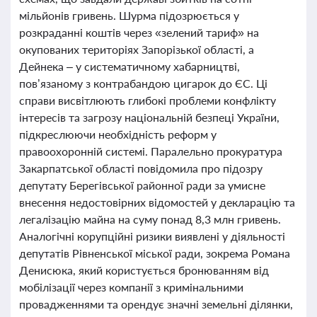
мільйонів гривень. Шурма підозрюється у
розкраданні коштів через «зелений тариф» на
окупованих територіях Запорізької області, а
Дейнека – у систематичному хабарництві,
пов’язаному з контрабандою цигарок до ЄС. Ці
справи висвітлюють глибокі проблеми конфлікту
інтересів та загрозу національній безпеці України,
підкреслюючи необхідність реформ у
правоохоронній системі. Паралельно прокуратура
Закарпатської області повідомила про підозру
депутату Берегівської районної ради за умисне
внесення недостовірних відомостей у декларацію та
легалізацію майна на суму понад 8,3 млн гривень.
Аналогічні корупційні ризики виявлені у діяльності
депутатів Рівненської міської ради, зокрема Романа
Денисюка, який користується бронюванням від
мобілізації через компанії з кримінальними
провадженнями та орендує значні земельні ділянки,