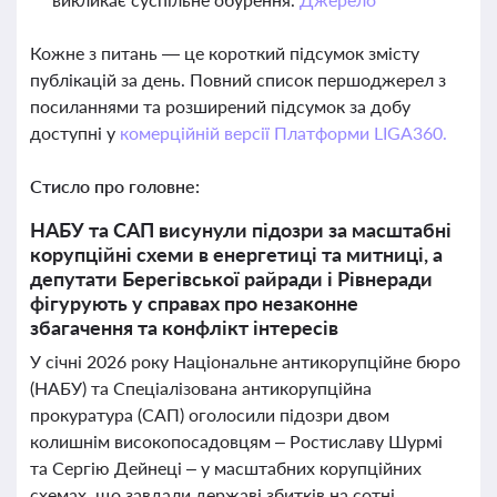
Кожне з питань — це короткий підсумок змісту
публікацій за день. Повний список першоджерел з
посиланнями та розширений підсумок за добу
доступні у
комерційній версії Платформи LIGA360.
Стисло про головне:
НАБУ та САП висунули підозри за масштабні
корупційні схеми в енергетиці та митниці, а
депутати Берегівської райради і Рівнеради
фігурують у справах про незаконне
збагачення та конфлікт інтересів
У січні 2026 року Національне антикорупційне бюро
(НАБУ) та Спеціалізована антикорупційна
прокуратура (САП) оголосили підозри двом
колишнім високопосадовцям – Ростиславу Шурмі
та Сергію Дейнеці – у масштабних корупційних
схемах, що завдали державі збитків на сотні