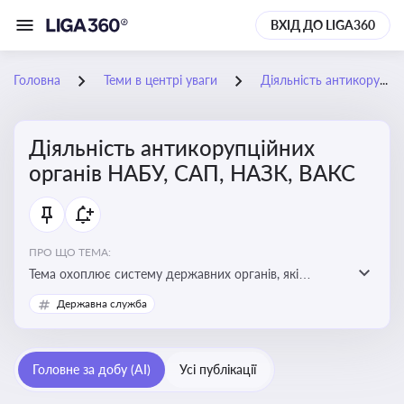
ВХІД ДО LIGA360
Головна
Теми в центрі уваги
Діяльність антикорупційних органів НАБУ, САП, НАЗК, ВАКС
Діяльність антикорупційних
органів НАБУ, САП, НАЗК, ВАКС
ПРО ЩО ТЕМА:
Тема охоплює систему державних органів, які
здійснюють запобігання, виявлення та розслідування
Державна служба
корупційних правопорушень, що є ключовим
елементом забезпечення прозорості й доброчесності
у державному управлінні та бізнесі
Головне за добу (AI)
Усі публікації