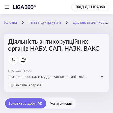
ВХІД ДО LIGA360
Головна
Теми в центрі уваги
Діяльність антикорупційних органів НАБУ, САП, НАЗК, ВАКС
Діяльність антикорупційних
органів НАБУ, САП, НАЗК, ВАКС
ПРО ЩО ТЕМА:
Тема охоплює систему державних органів, які
здійснюють запобігання, виявлення та розслідування
Державна служба
корупційних правопорушень, що є ключовим
елементом забезпечення прозорості й доброчесності
у державному управлінні та бізнесі
Головне за добу (AI)
Усі публікації