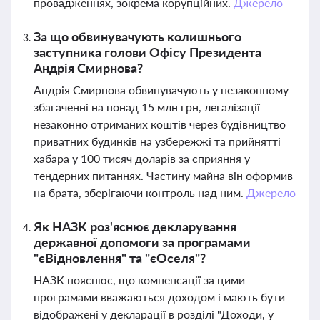
провадженнях, зокрема корупційних.
Джерело
За що обвинувачують колишнього
заступника голови Офісу Президента
Андрія Смирнова?
Андрія Смирнова обвинувачують у незаконному
збагаченні на понад 15 млн грн, легалізації
незаконно отриманих коштів через будівництво
приватних будинків на узбережжі та прийнятті
хабара у 100 тисяч доларів за сприяння у
тендерних питаннях. Частину майна він оформив
на брата, зберігаючи контроль над ним.
Джерело
Як НАЗК роз'яснює декларування
державної допомоги за програмами
"єВідновлення" та "єОселя"?
НАЗК пояснює, що компенсації за цими
програмами вважаються доходом і мають бути
відображені у декларації в розділі "Доходи, у