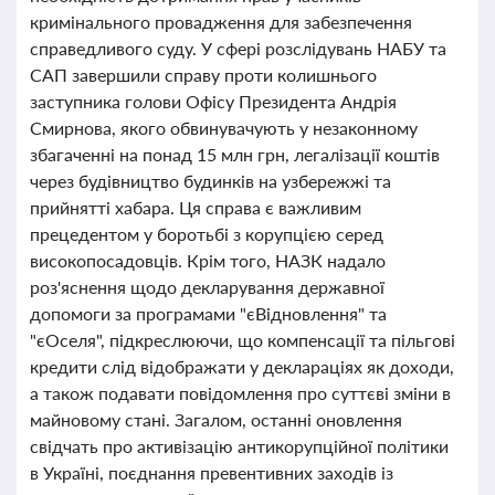
кримінального провадження для забезпечення
справедливого суду. У сфері розслідувань НАБУ та
САП завершили справу проти колишнього
заступника голови Офісу Президента Андрія
Смирнова, якого обвинувачують у незаконному
збагаченні на понад 15 млн грн, легалізації коштів
через будівництво будинків на узбережжі та
прийнятті хабара. Ця справа є важливим
прецедентом у боротьбі з корупцією серед
високопосадовців. Крім того, НАЗК надало
роз'яснення щодо декларування державної
допомоги за програмами "єВідновлення" та
"єОселя", підкреслюючи, що компенсації та пільгові
кредити слід відображати у деклараціях як доходи,
а також подавати повідомлення про суттєві зміни в
майновому стані. Загалом, останні оновлення
свідчать про активізацію антикорупційної політики
в Україні, поєднання превентивних заходів із