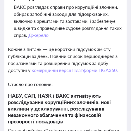
ВАКС розглядає справи про корупційні злочини,
обирає запобіжні заходи для підозрюваних,
включно з арештами та заставами, і забезпечує
швидке та справедливе судове розглядання таких
справ.
Джерело
Кожне з питань — це короткий підсумок змісту
публікацій за день. Повний список першоджерел з
посиланнями та розширений підсумок за добу
доступні у
комерційній версії Платформи LIGA360.
Стисло про головне:
НАБУ, САП, НАЗК і ВАКС активізують
розслідування корупційних злочинів: нові
виклики у декларуванні, розслідуванні
незаконного збагачення та фінансовій
прозорості посадовців
Останні публікації свідчать про активізацію роботи