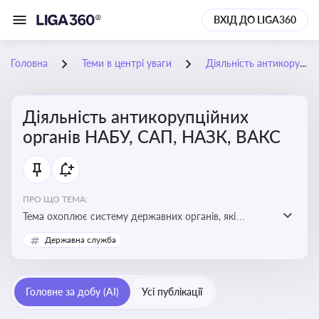
ВХІД ДО LIGA360
Головна
Теми в центрі уваги
Діяльність антикорупційних органів НАБУ, САП, НАЗК, ВАКС
Діяльність антикорупційних
органів НАБУ, САП, НАЗК, ВАКС
ПРО ЩО ТЕМА:
Тема охоплює систему державних органів, які
здійснюють запобігання, виявлення та розслідування
Державна служба
корупційних правопорушень, що є ключовим
елементом забезпечення прозорості й доброчесності
у державному управлінні та бізнесі
Головне за добу (AI)
Усі публікації