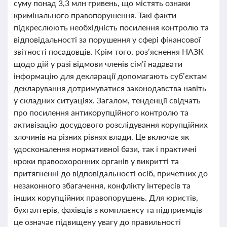
суму понад 3,3 млн гривень, що містять ознаки
кримінального правопорушення. Такі факти
підкреслюють необхідність посилення контролю та
відповідальності за порушення у сфері фінансової
звітності посадовців. Крім того, роз’яснення НАЗК
щодо дій у разі відмови членів сім’ї надавати
інформацію для декларації допомагають суб’єктам
декларування дотримуватися законодавства навіть
у складних ситуаціях. Загалом, тенденції свідчать
про посилення антикорупційного контролю та
активізацію досудового розслідування корупційних
злочинів на різних рівнях влади. Це включає як
удосконалення нормативної бази, так і практичні
кроки правоохоронних органів у викритті та
притягненні до відповідальності осіб, причетних до
незаконного збагачення, конфлікту інтересів та
інших корупційних правопорушень. Для юристів,
бухгалтерів, фахівців з комплаєнсу та підприємців
це означає підвищену увагу до правильності