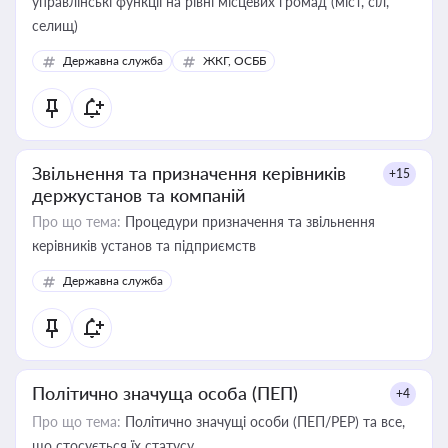
управлінські функції на рівні місцевих громад (міст, сіл,
селищ)
Державна служба
ЖКГ, ОСББ
Звільнення та призначення керівників
+15
держустанов та компаній
Про що тема:
Процедури призначення та звільнення
керівників установ та підприємств
Державна служба
Політично значуща особа (ПЕП)
+4
Про що тема:
Політично значущі особи (ПЕП/PEP) та все,
що стосується їх статусу