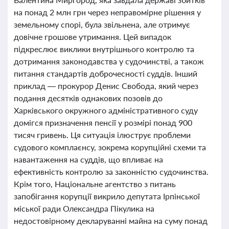
на понад 2 млн грн через неправомірне рішення у
земельному спорі, була звільнена, але отримує
довічне грошове утримання. Цей випадок
підкреслює виклики внутрішнього контролю та
дотримання законодавства у судочинстві, а також
питання стандартів доброчесності суддів. Інший
приклад — прокурор Денис Свобода, який через
подання десятків однакових позовів до
Харківського окружного адміністративного суду
домігся призначення пенсії у розмірі понад 900
тисяч гривень. Ця ситуація ілюструє проблеми
судового комплаєнсу, зокрема корупційні схеми та
навантаження на суддів, що впливає на
ефективність контролю за законністю судочинства.
Крім того, Національне агентство з питань
запобігання корупції викрило депутата Ірпінської
міської ради Олександра Пікулика на
недостовірному декларуванні майна на суму понад