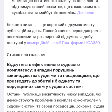
мінімізацію негативного впливу на довкілля та
підтримує сталий розвиток, що є важливим для
суспільства та майбутніх поколінь.
Джерело
Кожне з питань — це короткий підсумок змісту
публікацій за день. Повний список першоджерел з
посиланнями та розширений підсумок за добу
доступні у
комерційній версії Платформи LIGA360.
Стисло про головне:
Відсутність ефективного судового
комплаєнсу: випадки порушень
законодавства суддями та посадовцями, що
призводять до збитків бюджету та
корупційних схем у судовій системі
Останні публікації висвітлюють низку випадків, які
демонструють проблеми з комплаєнс-контролем у
судовій системі та серед посадовців. Зокрема, суддя
Валентина Миргород, яка завдала державі збитків