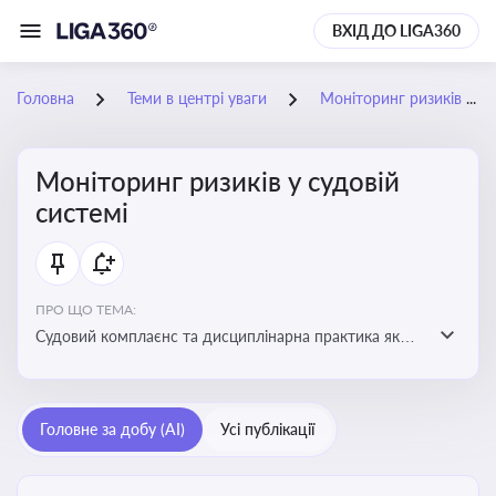
ВХІД ДО LIGA360
Головна
Теми в центрі уваги
Моніторинг ризиків у судовій системі
Моніторинг ризиків у судовій
системі
ПРО ЩО ТЕМА:
Судовий комплаєнс та дисциплінарна практика як
спосіб оцінювати доброчесність суддів, виявляти
юридичні та репутаційні ризики і приймати
обґрунтовані рішення під час судових спорів та
Головне за добу (AI)
Усі публікації
комплаєнс-перевірок