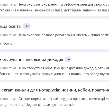
о що тема:
Тема охоплює оновлення та реформування цивільного за
гулювання майнових і немайнових прав, договірних відносин та прав
ища освіта
+46
о що тема:
Тема охоплює правове регулювання системи вищої освіти, о
Освіта
екларування іноземних доходів
+6
о що тема:
Тема стосується обов’язку декларування доходів, отрим
бов’язань та застосування правил уникнення подвійного оподаткува
elegram канали для нотаріусів: новини, кейси, практич
о що тема:
Огляди нормативних змін, судова практика, коментарі екс
о що пишуть у Telegram каналах для нотаріусів