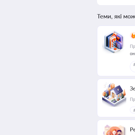
Теми, які мож
Пр
он
З
Пр
Р