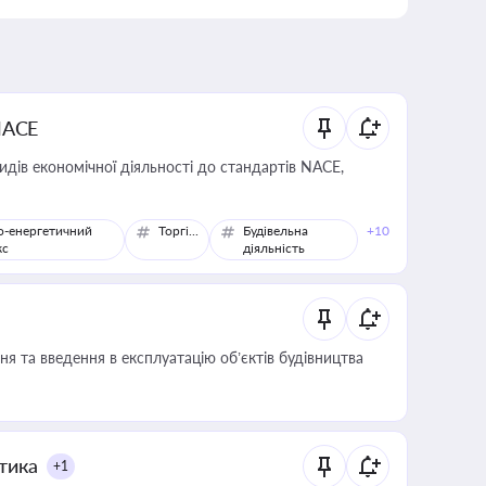
NACE
идів економічної діяльності до стандартів NACE,
о-енергетичний
Торгівля
Будівельна
+10
кс
діяльність
я та введення в експлуатацію об’єктів будівництва
итика
+1