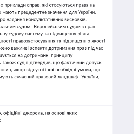
о приклади справ, які стосуються права на
о мають прецедентне значення для України.
ро надання консультативних висновків,
альним судом і Європейським судом з прав
ьну судову систему та підвищення рівня
дності правозастосування та підвищенню якості
ажено важливі аспекти дотримання прав під час
лошується на дотриманні принципу
. Також суд підтвердив, що фактичний допуск
син, якщо відсутні інші необхідні умови, що
рмують сучасний правовий ландшафт України,
о, офіційні джерела, на основі яких
к