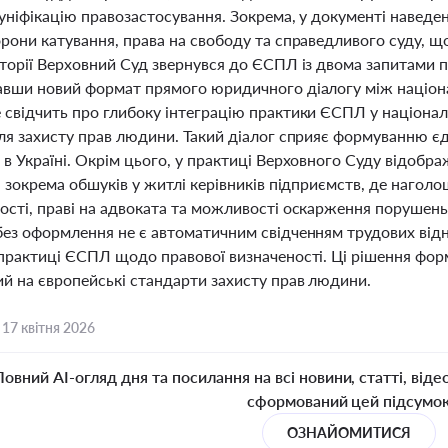
уніфікацію правозастосування. Зокрема, у документі наведен
орони катування, права на свободу та справедливого суду, щ
сторії Верховний Суд звернувся до ЄСПЛ із двома запитами п
авши новий формат прямого юридичного діалогу між націон
 свідчить про глибоку інтеграцію практики ЄСПЛ у націонал
для захисту прав людини. Такий діалог сприяє формуванню є
в Україні. Окрім цього, у практиці Верховного Суду відобр
, зокрема обшуків у житлі керівників підприємств, де наго
ості, праві на адвоката та можливості оскарження порушень
без оформлення не є автоматичним свідченням трудових відно
 практиці ЄСПЛ щодо правової визначеності. Ці рішення фо
ий на європейські стандарти захисту прав людини.
,
17 квітня 2026
Повний AI-огляд дня та посилання на всі новини, статті, віде
сформований цей підсумо
ОЗНАЙОМИТИСЯ