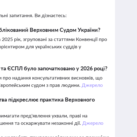
ьні запитання. Ви дізнаєтесь:
ублікований Верховним Судом України?
2025 рік, згруповані за статтями Конвенції про
орієнтиром для українських суддів у
та ЄСПЛ було започатковано у 2026 році?
 про надання консультативних висновків, що
Європейським судом з прав людини.
Джерело
ства підкреслює практика Верховного
имагати пред'явлення ухвали, праві на
шення та оскаржувати незаконні дії.
Джерело