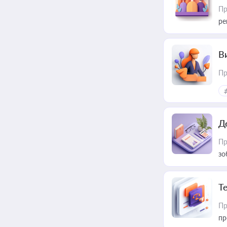
Пр
ре
В
Пр
Д
Пр
зо
T
Пр
пр