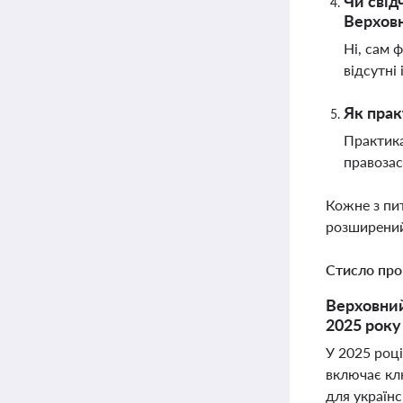
Чи свід
Верхов
Ні, сам 
відсутні
Як прак
Практика
правозас
Кожне з пи
розширений
Стисло про
Верховний
2025 року
У 2025 роц
включає кл
для українс