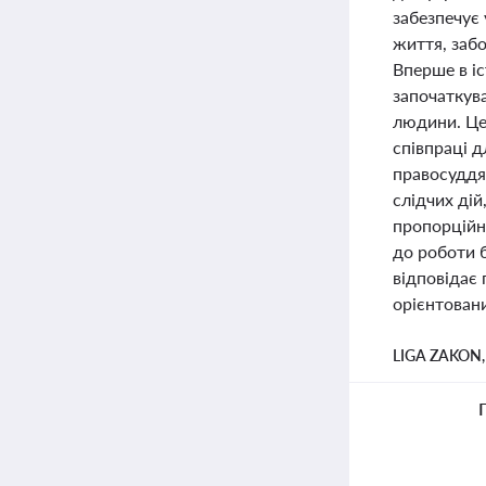
забезпечує 
життя, заб
Вперше в і
започаткув
людини. Це
співпраці 
правосуддя 
слідчих дій
пропорційн
до роботи 
відповідає
орієнтован
LIGA ZAKON