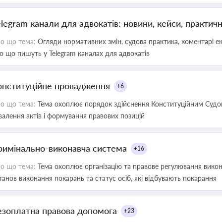
elegram канали для адвокатів: новини, кейси, практич
о що тема:
Огляди нормативних змін, судова практика, коментарі екс
о що пишуть у Telegram каналах для адвокатів
онституційне провадження
+6
о що тема:
Тема охоплює порядок здійснення Конституційним Судом
валення актів і формування правових позицій
римінально-виконавча система
+16
о що тема:
Тема охоплює організацію та правове регулювання викона
танов виконання покарань та статус осіб, які відбувають покарання
езоплатна правова допомога
+23