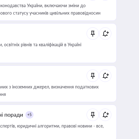
конодавства України, включаючи зміни до
ового статусу учасників цивільних правовідносин
світніх рівнів та кваліфікацій в Україні
аних з іноземних джерел, визначення податкових
ння
ні поради
+5
пертів, юридичні алгоритми, правові новини - все,