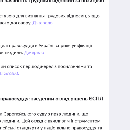
 наявність трудових відносин за позицією
дставою для визнання трудових відносин, якщо
ового договору.
Джерело
і правосуддя в Україні, сприяє уніфікації
рав людини.
Джерело
вний список першоджерел з посиланнями та
 LIGA360.
 правосуддя: зведений огляд рішень ЄСПЛ
ки Європейського суду з прав людини, що
ав людини. Цей огляд є важливим інструментом
ропейські стандарти у національне правосуддя та