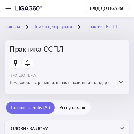
ВХІД ДО LIGA360
Головна
Теми в центрі уваги
Практика ЄСПЛ
2
Практика ЄСПЛ
ПРО ЩО ТЕМА:
Тема охоплює рішення, правові позиції та стандарти
Європейського суду з прав людини, які впливають на
тлумачення прав людини і застосування норм права в
Україні
Головне за добу (AI)
Усі публікації
ГОЛОВНЕ ЗА ДОБУ