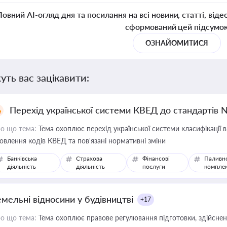
Повний AI-огляд дня та посилання на всі новини, статті, віде
сформований цей підсумо
ОЗНАЙОМИТИСЯ
уть вас зацікавити:
Перехід української системи КВЕД до стандартів 
о що тема:
Тема охоплює перехід української системи класифікації в
овлення кодів КВЕД та пов'язані нормативні зміни
Банківська
Страхова
Фінансові
Паливн
діяльність
діяльність
послуги
компле
емельні відносини у будівництві
+17
о що тема:
Тема охоплює правове регулювання підготовки, здійсненн