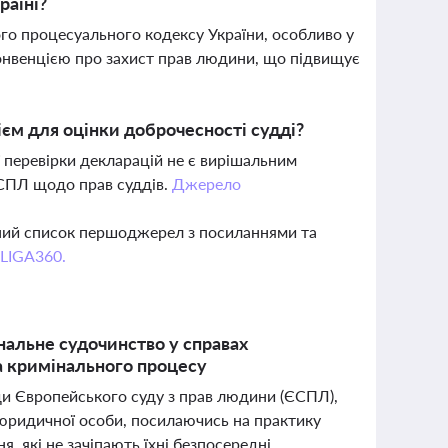
раїні?
о процесуального кодексу України, особливо у
онвенцією про захист прав людини, що підвищує
ієм для оцінки доброчесності судді?
 перевірки декларацій не є вирішальним
ЄСПЛ щодо прав суддів.
Джерело
вний список першоджерел з посиланнями та
 LIGA360.
нальне судочинство у справах
та кримінального процесу
оди Європейського суду з прав людини (ЄСПЛ),
 юридичної особи, посилаючись на практику
, які не зачіпають їхні безпосередні