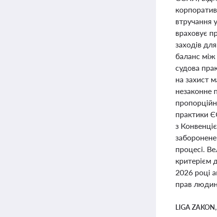
корпоратив
втручання у
враховує п
заходів для
баланс між 
судова пра
на захист 
незаконне п
пропорційн
практики Є
з Конвенці
заборонене
процесі. Ве
критерієм 
2026 році 
прав людини
LIGA ZAKON