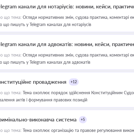
elegram канали для нотаріусів: новини, кейси, практич
о що тема:
Огляди нормативних змін, судова практика, коментарі екс
о що пишуть у Telegram каналах для нотаріусів
elegram канали для адвокатів: новини, кейси, практич
о що тема:
Огляди нормативних змін, судова практика, коментарі екс
о що пишуть у Telegram каналах для адвокатів
онституційне провадження
+12
о що тема:
Тема охоплює порядок здійснення Конституційним Судом
валення актів і формування правових позицій
римінально-виконавча система
+5
о що тема:
Тема охоплює організацію та правове регулювання викона