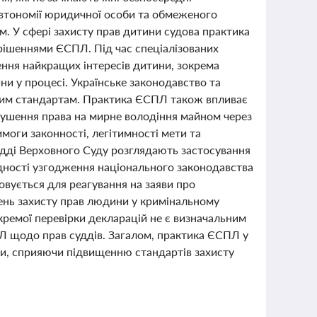
втономії юридичної особи та обмеженого
м. У сфері захисту прав дитини судова практика
рішеннями ЄСПЛ. Під час спеціалізованих
ення найкращих інтересів дитини, зокрема
ни у процесі. Українське законодавство та
ним стандартам. Практика ЄСПЛ також впливає
орушення права на мирне володіння майном через
моги законності, легітимності мети та
судді Верховного Суду розглядають застосування
ності узгодження національного законодавства
вується для реагування на заяви про
ень захисту прав людини у кримінальному
кремої перевірки декларацій не є визначальним
ПЛ щодо прав суддів. Загалом, практика ЄСПЛ у
ки, сприяючи підвищенню стандартів захисту