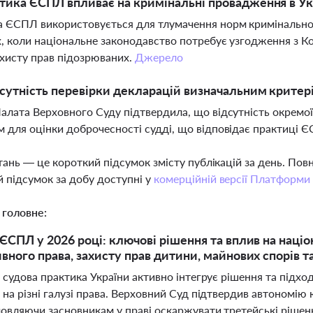
тика ЄСПЛ впливає на кримінальні провадження в Ук
 ЄСПЛ використовується для тлумачення норм кримінальног
, коли національне законодавство потребує узгодження з К
ахисту прав підозрюваних.
Джерело
дсутність перевірки декларацій визначальним критер
алата Верховного Суду підтвердила, що відсутність окремої
 для оцінки доброчесності судді, що відповідає практиці 
тань — це короткий підсумок змісту публікацій за день. По
 підсумок за добу доступні у
комерційній версії Платформи
 головне:
ЄСПЛ у 2026 році: ключові рішення та вплив на націо
вного права, захисту прав дитини, майнових спорів 
 судова практика України активно інтегрує рішення та підх
 на різні галузі права. Верховний Суд підтвердив автономію
вляючи засновникам у праві оскаржувати третейські рішення