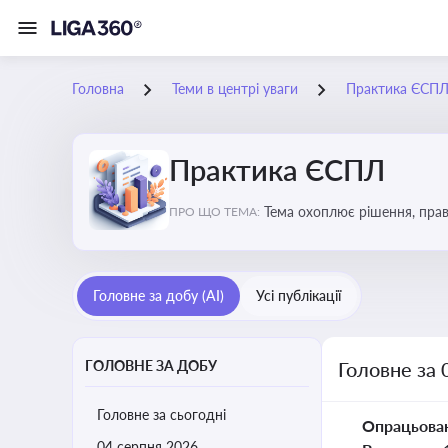
Головна
Теми в центрі уваги
Практика ЄСП
Практика ЄСПЛ
Тема охоплює рішення, прав
ПРО ЩО ТЕМА:
застосування норм права в У
Головне за добу (AI)
Усі публікації
ГОЛОВНЕ ЗА ДОБУ
Головне за 
Головне за сьогодні
Опрацьова
04 серпня 2026