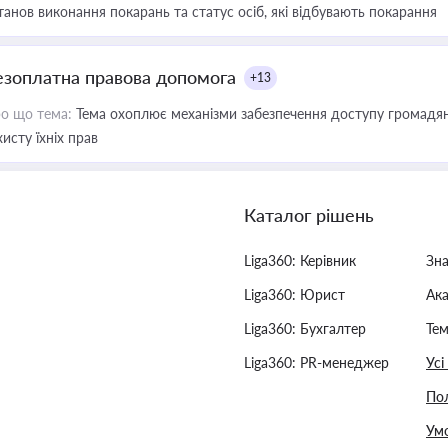
танов виконання покарань та статус осіб, які відбувають покарання
езоплатна правова допомога
+13
о що тема:
Тема охоплює механізми забезпечення доступу громадян
хисту їхніх прав
Каталог рішень
Liga360: Керівник
Зн
Liga360: Юрист
Ак
Liga360: Бухгалтер
Тем
Liga360: PR-менеджер
Усі
Пол
Умо