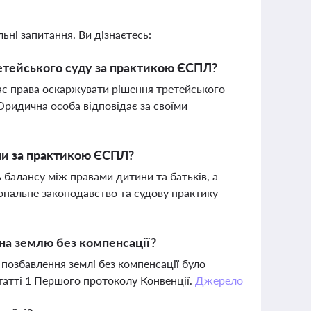
ьні запитання. Ви дізнаєтесь:
етейського суду за практикою ЄСПЛ?
ає права оскаржувати рішення третейського
Юридична особа відповідає за своїми
ини за практикою ЄСПЛ?
 балансу між правами дитини та батьків, а
ональне законодавство та судову практику
на землю без компенсації?
позбавлення землі без компенсації було
атті 1 Першого протоколу Конвенції.
Джерело