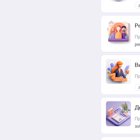
Р
Пр
ре
В
Пр
Д
Пр
зо