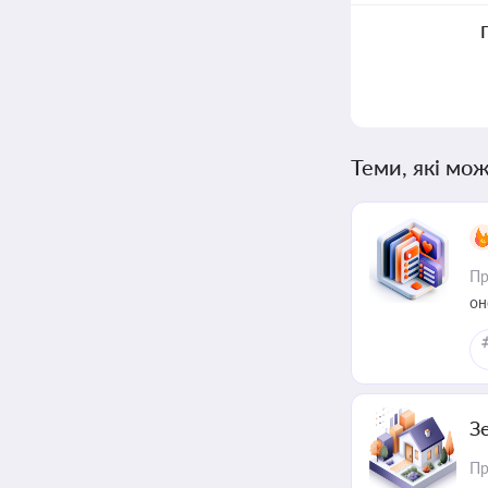
Теми, які мож
Пр
он
З
Пр