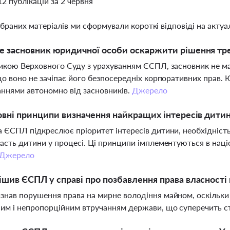
12 публікацій за 2 червня
ібраних матеріалів ми сформували короткі відповіді на актуал
 засновник юридичної особи оскаржити рішення тр
икою Верховного Суду з урахуванням ЄСПЛ, засновник не м
що воно не зачіпає його безпосередніх корпоративних прав. 
аннями автономно від засновників.
Джерело
овні принципи визначення найкращих інтересів дит
 ЄСПЛ підкреслює пріоритет інтересів дитини, необхідність
асть дитини у процесі. Ці принципи імплементуються в наці
Джерело
шив ЄСПЛ у справі про позбавлення права власності 
нав порушення права на мирне володіння майном, оскільки 
им і непропорційним втручанням держави, що суперечить ст