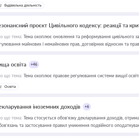
Будівельна діяльність
езонансний проєкт Цивільного кодексу: реакції та кр
о що тема:
Тема охоплює оновлення та реформування цивільного за
гулювання майнових і немайнових прав, договірних відносин та прав
ища освіта
+46
о що тема:
Тема охоплює правове регулювання системи вищої освіти, о
Освіта
екларування іноземних доходів
+6
о що тема:
Тема стосується обов’язку декларування доходів, отрим
бов’язань та застосування правил уникнення подвійного оподаткува