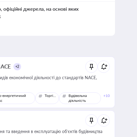
о, офіційні джерела, на основі яких
к
NACE
+2
идів економічної діяльності до стандартів NACE,
о-енергетичний
Торгівля
Будівельна
+10
кс
діяльність
я та введення в експлуатацію об’єктів будівництва