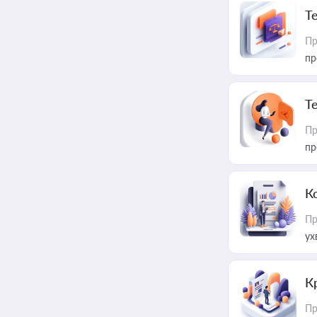
T
Пр
пр
T
Пр
пр
К
Пр
ух
К
Пр