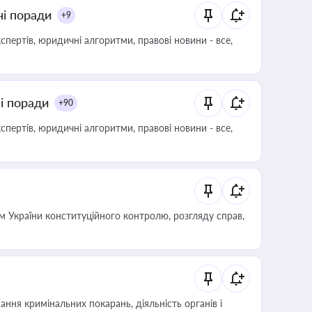
ні поради
+9
пертів, юридичні алгоритми, правові новини - все,
ні поради
+90
пертів, юридичні алгоритми, правові новини - все,
 України конституційного контролю, розгляду справ,
ння кримінальних покарань, діяльність органів і