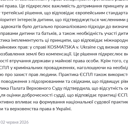
ні права. Це підкреслює важливість дотримання принципу а
 третейські рішення, що відповідає європейським стандарта
ріоритет інтересів дитини, що підтверджується численними 
 адвокатів було детально проаналізовано підходи до визнач
правами дитини та батьків, а також необхідність участі дити
ктика імплементують ці принципи, що відповідає міжнарод
майнових прав: у справі KOSMATSKA v. Ukraine суд визнав п
озбавлення землі без компенсації. Це рішення підкреслює ви
ості втручання держави у майнові права особи. Крім того, 
СПЛ у кримінальних провадженнях, наголошуючи на необхід
єю про захист прав людини. Практика ЄСПЛ також використо
 поводження з підозрюваними та свідками, що підвищує рів
лика Палата Верховного Суду підтвердила, що відсутність о
для оцінки доброчесності судді, що відповідає практиці ЄС
активно впливає на формування національної судової практи
 та верховенства права в Україні.
,
02 червня 2026