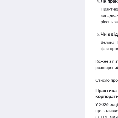
Як прак
Практика
випадках
рівень з
Чи є ві
Велика П
фактором
Кожне з пи
розширений
Стисло про
Практика 
корпорати
У 2026 році
що впливає
ЄСПЛ, відмо